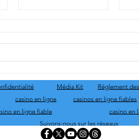
tinyBuild annonce Probably
Mafia
Stolen
le pr
de s
nfidentialité
Média Kit
Réglement des
d'hon
casino en ligne
casinos en ligne fiables
ino en ligne fiable
casino en 
Suivons-nous sur les réseaux