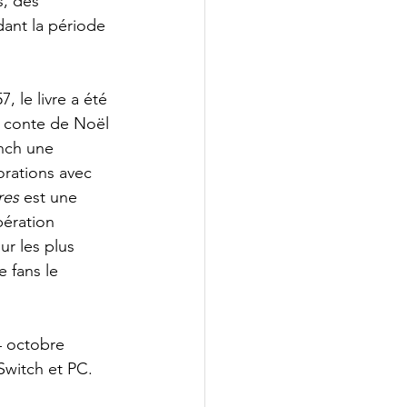
, des 
ant la période 
, le livre a été 
un conte de Noël 
inch une 
orations avec 
res
 est une 
ération 
ur les plus 
 fans le 
4 octobre 
Switch et PC.