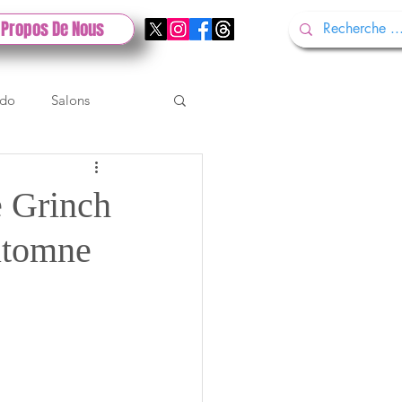
 Propos De Nous
ndo
Salons
Tech
Gamescom
e Grinch
automne
Test PlayStation