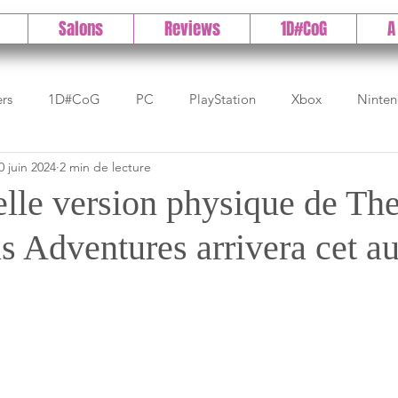
Salons
Reviews
1D#CoG
A
ers
1D#CoG
PC
PlayStation
Xbox
Ninte
0 juin 2024
2 min de lecture
Test indé
DLC
IOS/Android
Direct
High 
lle version physique de Th
as Adventures arrivera cet 
Early Access
Test 1DCoG
Test Xbox
Test Nintendo
est Stadia
The Game Awards
Balan