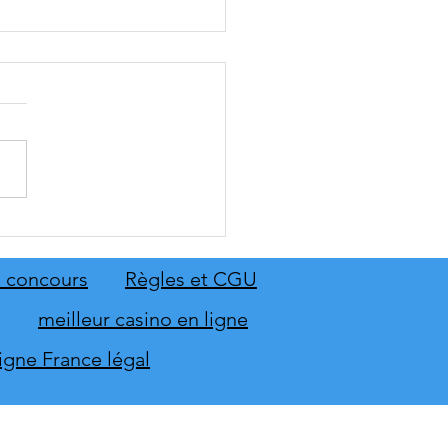
: The Old Country dévoile
emier aperçu du gameplay
on extension Homme
 concours
Règles et CGU
neur
meilleur casino en ligne
ligne France légal