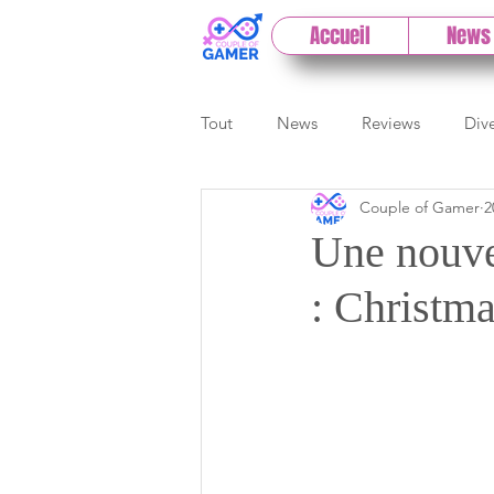
Accueil
News
Tout
News
Reviews
Div
Couple of Gamer
2
eSport
Previews
Cloud
Une nouve
: Christm
E3
Paris Games Week
Test PC
Actu 1DCoG
T