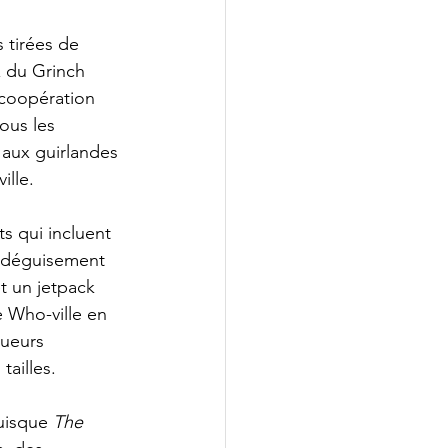
 tirées de 
x du Grinch 
coopération 
ous les 
 aux guirlandes 
ille.
 qui incluent 
n déguisement 
t un jetpack 
e Who-ville en 
oueurs 
tailles.
uisque 
The 