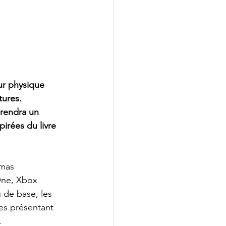
ur physique 
ures. 
prendra un 
irées du livre 
tmas 
One, Xbox 
 de base, les 
es présentant 
.