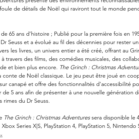
Adventures
 présente des environnements reconnaissables
oule de détails de Noël qui raviront tout le monde pend
de 65 ans d’histoire ; Publié pour la première fois en 1957
 le Dr Seuss et a évolué au fil des décennies pour rester 
rs les livres, un univers entier a été créé, offrant au Gr
à travers des films, des comédies musicales, des collab
ode et bien plus encore. 
The Grinch : Christmas Adventu
 conte de Noël classique. Le jeu peut être joué en coop
ur canapé et offre des fonctionnalités d'accessibilité po
ir de 5 ans afin de présenter à une nouvelle génération de
s rimes du Dr Seuss.
e 
The Grinch : Christmas Adventures
 sera disponible le
 Xbox Series X|S, PlayStation 4, PlayStation 5, Nintendo 
x