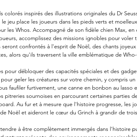
s colorés inspirés des illustrations originales du Dr Seuss
, le jeu place les joueurs dans les pieds verts et moelleu
ur les Whos. Accompagné de son fidèle chien Max, en 
joueurs, accomplissez des missions ignobles pour voler t
 seront confrontés à l'esprit de Noël, des chants joyeux
tes, alors qu'ils traversent la ville emblématique de Who-v
 pour débloquer des capacités spéciales et des gadgets
pour geler les créatures sur votre chemin, y compris u
us faufiler furtivement, une canne en bonbon au lasso e
s pitreries sournoises en parcourant certaines parties d
oard. Au fur et à mesure que l'histoire progresse, les j
 de Noël et aideront le cœur du Grinch à grandir de trois 
ttendre à être complètement immergés dans l'histoire p