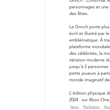
Grinch : Christmas 
personnages et une f
des fêtes.
Le Grinch porte plus 
écrit et illustré par
emblématique. À trave
plateforme mondiale 
des célébrités, la m
itération moderne du
jusqu'à 2 personnes s
petits joueurs à part
monde imaginatif de
L'édition physique d
2024
. sur Xbox One,
News
PlayStation
Xbo