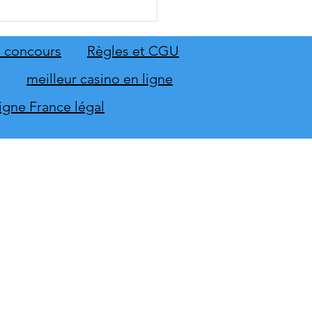
RY élargit sa gamme de
ions de sécurité avec le
 Board 1150 et le Smart
 concours
Règles et CGU
inal ST-1150
meilleur casino en ligne
ligne France légal