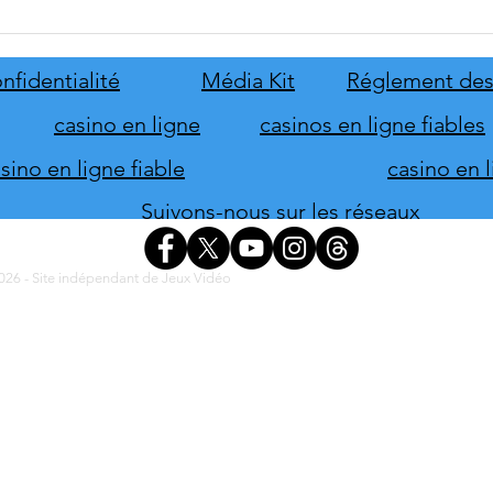
Serious Sam: Shatterverse se
CHER
date au 31 août
solut
Smart
nfidentialité
Média Kit
Réglement des
Term
casino en ligne
casinos en ligne fiables
ino en ligne fiable
casino en 
Suivons-nous sur les réseaux
26 - Site indépendant de Jeux Vidéo