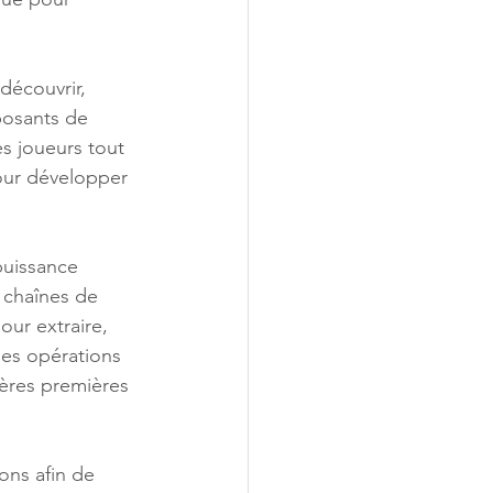
découvrir, 
posants de 
s joueurs tout 
pour développer 
puissance 
s chaînes de 
ur extraire, 
des opérations 
ières premières 
ons afin de 