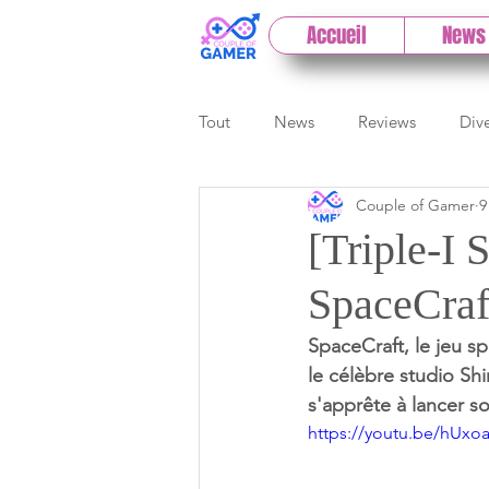
Accueil
News
Tout
News
Reviews
Div
Couple of Gamer
9
eSport
Previews
Cloud
[Triple-I
SpaceCraf
E3
Paris Games Week
SpaceCraft, le jeu s
le célèbre studio Shi
Test PC
Actu 1DCoG
T
s'apprête à lancer so
https://youtu.be/hUx