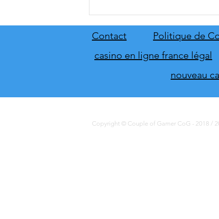
Star Trek: Outposts Unknown
dévoile sa nouvelle planète
Kourou
Contact
Politique de Co
casino en ligne france légal
nouveau cas
Copyright © Couple of Gamer CoG - 2018 / 20