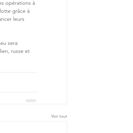
es opérations à 
lotte grâce à 
ancer leurs 
jeu sera 
ien, russe et 
Voir tout