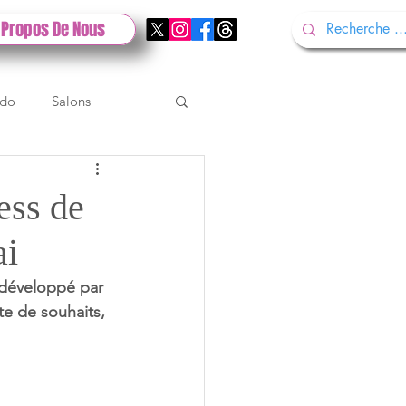
 Propos De Nous
ndo
Salons
Tech
Gamescom
ess de
ai
Test PlayStation
 développé par 
te de souhaits, 