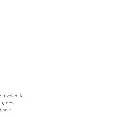
révélant la 
eu, des 
inale 