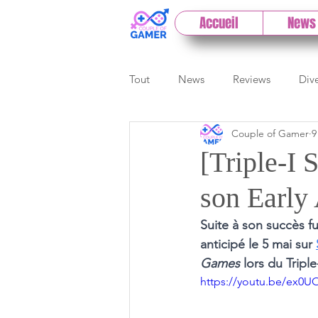
Accueil
News
Tout
News
Reviews
Div
Couple of Gamer
9
eSport
Previews
Cloud
[Triple-I
son Early
E3
Paris Games Week
Suite à son succès f
anticipé le 5 mai sur 
Test PC
Actu 1DCoG
T
Games
 lors du Tripl
https://youtu.be/ex0