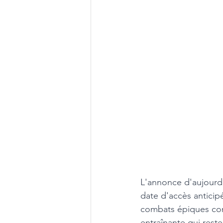
L'annonce d'aujourd
date d'accès anticip
combats épiques cont
entraînante qui rest