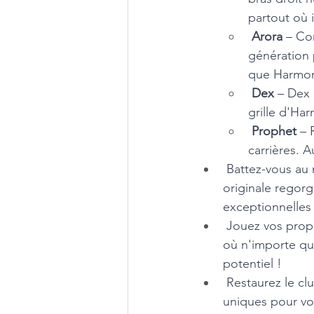
partout où i
Arora
 – Co
génération 
que Harmon
Dex
 – Dex 
grille d'Ha
Prophet
 – 
carrières. 
 Battez-vous au
originale regor
exceptionnelles 
 Jouez vos prop
où n'importe qu
potentiel !
 Restaurez le cl
uniques pour vou