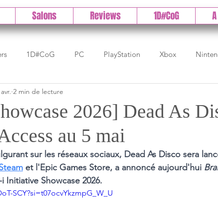
Salons
Reviews
1D#CoG
A
ers
1D#CoG
PC
PlayStation
Xbox
Ninte
 avr.
2 min de lecture
Test indé
DLC
IOS/Android
Direct
High 
 Showcase 2026] Dead As Di
 Access au 5 mai
Early Access
Test 1DCoG
Test Xbox
Test Nintendo
ulgurant sur les réseaux sociaux, Dead As Disco sera lan
Steam
 et l'Epic Games Store, a annoncé aujourd'hui 
Bra
est Stadia
The Game Awards
Balan
e-i Initiative Showcase 2026.
UOoT-SCY?si=t07ocvYkzmpG_W_U