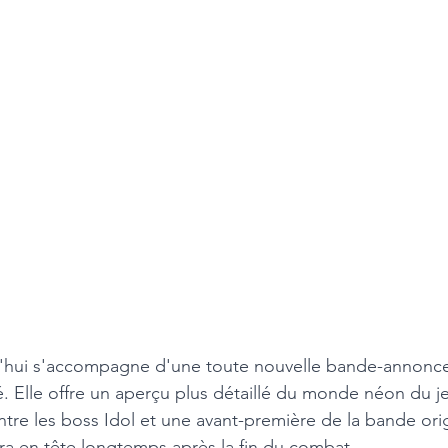
'hui s'accompagne d'une toute nouvelle bande-annonce 
é. Elle offre un aperçu plus détaillé du monde néon du j
re les boss Idol et une avant-première de la bande orig
era en tête longtemps après la fin du combat.