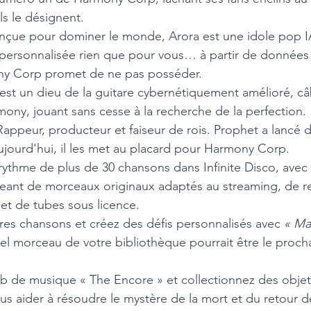
ls le désignent.
nçue pour dominer le monde, Arora est une idole pop I
personnalisée rien que pour vous… à partir de données
y Corp promet de ne pas posséder.
est un dieu de la guitare cybernétiquement amélioré, câ
rmony, jouant sans cesse à la recherche de la perfection.
Rappeur, producteur et faiseur de rois. Prophet a lancé d
Aujourd'hui, il les met au placard pour Harmony Corp. 
 rythme de plus de 30 chansons dans Infinite Disco, ave
geant de morceaux originaux adaptés au streaming, de re
et de tubes sous licence.
res chansons et créez des défis personnalisés avec 
« Ma
el morceau de votre bibliothèque pourrait être le proch
ub de musique « The Encore » et collectionnez des objet
s aider à résoudre le mystère de la mort et du retour d