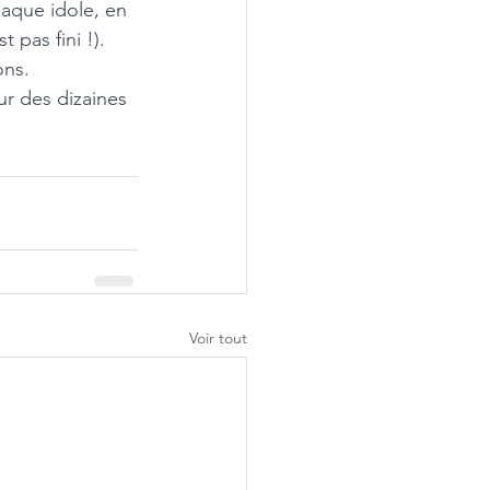
aque idole, en 
 pas fini !).
ons.
ur des dizaines 
Voir tout