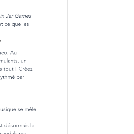
in Jar Games
et ce que les 
?
sco. Au 
mulants, un 
s tout ! Créez 
rythmé par 
musique se mêle 
st désormais le 
 vandalisme 