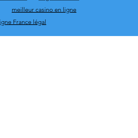
inal ST-1150
meilleur casino en ligne
ligne France légal