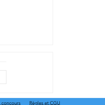
RY élargit sa gamme de
ions de sécurité avec le
 Board 1150 et le Smart
 concours
Règles et CGU