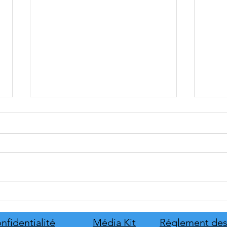
Serious Sam: Shatterverse se
CHER
date au 31 août
solut
Smart
nfidentialité
Média Kit
Réglement des