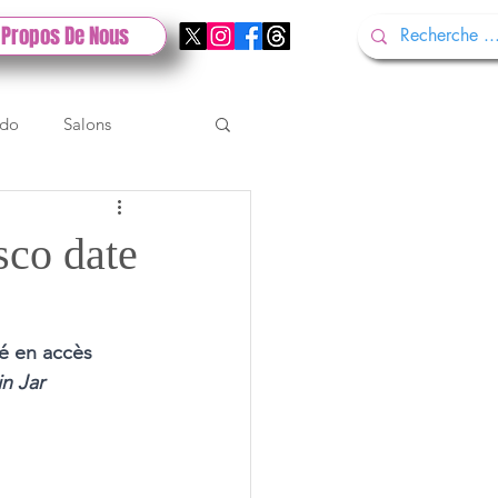
 Propos De Nous
ndo
Salons
Tech
Gamescom
sco date
Test PlayStation
cé en accès 
in Jar 