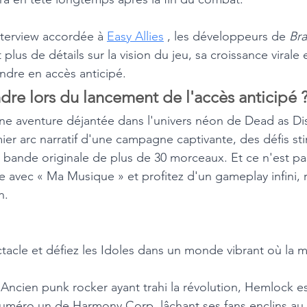
terview accordée à 
Easy Allies
 , les développeurs de 
Bra
lus de détails sur la vision du jeu, sa croissance virale 
ndre en accès anticipé.
ndre lors du lancement de l'accès anticipé 
une aventure déjantée dans l'univers néon de Dead as Di
er arc narratif d'une campagne captivante, des défis sti
ne bande originale de plus de 30 morceaux. Et ce n'est pa
 avec « Ma Musique » et profitez d'un gameplay infini, 
n.
ctacle et défiez les Idoles dans un monde vibrant où la 
 Ancien punk rocker ayant trahi la révolution, Hemlock e
numéro un de Harmony Corp, lâchant ses fans enclins au