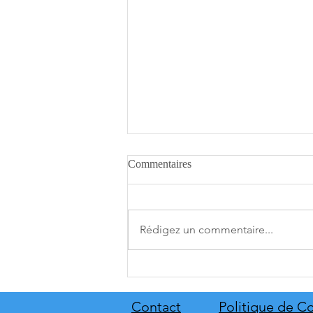
Commentaires
Rédigez un commentaire...
Star Trek: Outposts Unknown
dévoile sa nouvelle planète
Kourou
Contact
Politique de Co