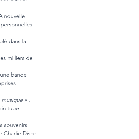
A nouvelle 
 personnelles 
blé dans la 
es milliers de 
c une bande 
prises 
 musique »
 , 
ain tube 
s souvenirs 
e Charlie Disco.