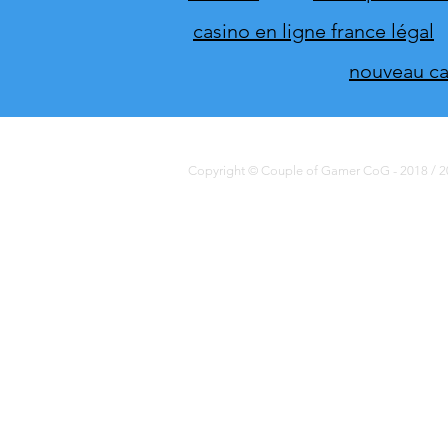
casino en ligne france légal
nouveau cas
Copyright © Couple of Gamer CoG - 2018 / 20