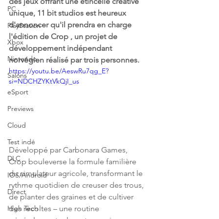
des jeux offrant une étincelle créative 
PC
unique, 11 bit studios est heureux 
d'annoncer qu'il prendra en charge 
PlayStation
l'édition de Crop , un projet de 
Xbox
développement indépendant 
Nintendo
norvégien réalisé par trois personnes.
https://youtu.be/AeswRu7qg_E?
Salons
si=NDCHZYKtVkQjI_us
eSport
Previews
Cloud
Test indé
Développé par Carbonara Games, 
DLC
Crop bouleverse la formule familière 
du simulateur agricole, transformant le 
IOS/Android
rythme quotidien de creuser des trous, 
Direct
de planter des graines et de cultiver 
des récoltes – une routine 
High Tech