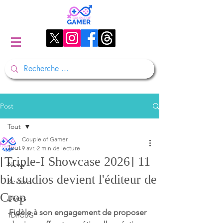
Post
Tout
Couple of Gamer
Tout
9 avr.
2 min de lecture
[Triple-I Showcase 2026] 11
News
bit studios devient l'éditeur de
Reviews
Crop
Divers
Fidèle à son engagement de proposer 
1D#CoG