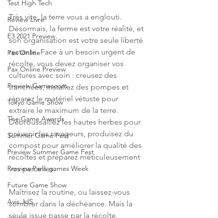
Test High Tech
Très vite, la terre vous a englouti. 
Review Livre
Désormais, la ferme est votre réalité, et 
E3 2021 Preview
son organisation est votre seule liberté 
restante. Face à un besoin urgent de 
Pax Online
récolte, vous devez organiser vos 
Pax Online Preview
cultures avec soin : creusez des 
Preview Gamescom
tranchées, installez des pompes et 
réparez le matériel vétuste pour 
Tokyo Game Show
extraire le maximum de la terre. 
The Game Awards
Débroussaillez les hautes herbes pour 
prévenir les ravageurs, produisez du 
Summer Game Fest
compost pour améliorer la qualité des 
Preview Summer Game Fest
récoltes et préparez méticuleusement 
vos parcelles.
Preview Paris games Week
Future Game Show
Maîtrisez la routine, ou laissez-vous 
Avis JdS
sombrer dans la déchéance. Mais la 
seule issue passe par la récolte.