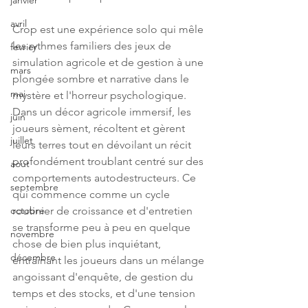
janvier
avril
Crop est une expérience solo qui mêle 
les rythmes familiers des jeux de 
fevrier
simulation agricole et de gestion à une 
mars
plongée sombre et narrative dans le 
mai
mystère et l'horreur psychologique. 
Dans un décor agricole immersif, les 
juin
joueurs sèment, récoltent et gèrent 
juillet
leurs terres tout en dévoilant un récit 
profondément troublant centré sur des 
aout
comportements autodestructeurs. Ce 
septembre
qui commence comme un cycle 
routinier de croissance et d'entretien 
octobre
se transforme peu à peu en quelque 
novembre
chose de bien plus inquiétant, 
décembre
entraînant les joueurs dans un mélange 
angoissant d'enquête, de gestion du 
temps et des stocks, et d'une tension 