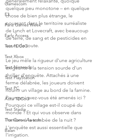
généralement relaxante, quoique 
Gamescom
quelque peu monotone – en quelque 
E3
chose de bien plus étrange, le 
poussant dans le territoire surréaliste 
Paris Games Week
de Lynch et Lovecraft, avec beaucoup 
Early Access
de terre, de sang et de pesticides en 
cours de route.
Test 1DCoG
Test Xbox
Le jeu mêle la rigueur d'une agriculture 
Test Nintendo
exigeante à la tension sourde d'un 
thriller d'enquête. Attachés à une 
Test PlayStation
ferme délabrée, les joueurs doivent 
Test PC
nourrir un village au bord de la famine. 
Pourquoi avez-vous été amenés ici ? 
Actu 1DCoG
Pourquoi ce village est-il coupé du 
Test Stadia
monde ? Et qui vous observe dans 
l'ombre à la tombée de la nuit ? 
The Game Awards
L'enquête est aussi essentielle que 
Balan
l'irrigation.