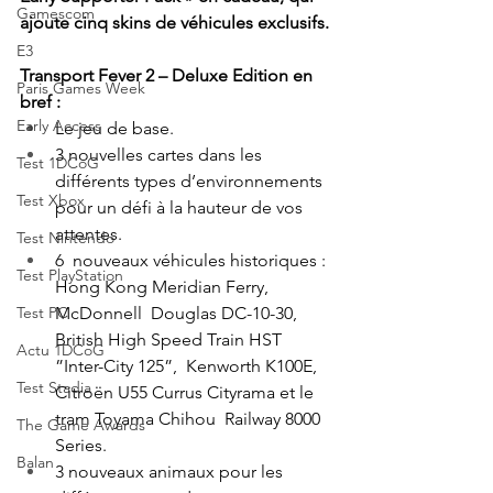
Gamescom
ajoute cinq skins de véhicules exclusifs.
E3
Transport Fever 2 – Deluxe Edition en 
Paris Games Week
bref :
Early Access
Le jeu de base.
3 nouvelles cartes dans les 
Test 1DCoG
différents types d’environnements 
Test Xbox
pour un défi à la hauteur de vos 
attentes.
Test Nintendo
6  nouveaux véhicules historiques : 
Test PlayStation
Hong Kong Meridian Ferry, 
Test PC
McDonnell  Douglas DC-10-30, 
British High Speed Train HST 
Actu 1DCoG
”Inter-City 125”,  Kenworth K100E, 
Test Stadia
Citroën U55 Currus Cityrama et le 
tram Toyama Chihou  Railway 8000 
The Game Awards
Series.
Balan
3 nouveaux animaux pour les 