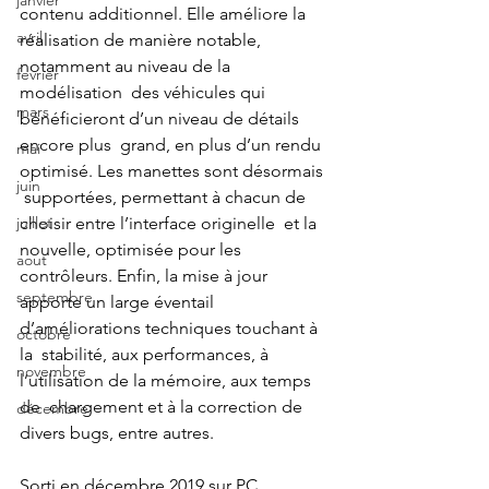
janvier
contenu additionnel. Elle améliore la  
avril
réalisation de manière notable, 
notamment au niveau de la 
fevrier
modélisation  des véhicules qui 
mars
bénéficieront d’un niveau de détails 
encore plus  grand, en plus d’un rendu 
mai
optimisé. Les manettes sont désormais 
juin
 supportées, permettant à chacun de 
juillet
choisir entre l’interface originelle  et la 
nouvelle, optimisée pour les 
aout
contrôleurs. Enfin, la mise à jour  
septembre
apporte un large éventail 
d’améliorations techniques touchant à 
octobre
la  stabilité, aux performances, à 
novembre
l’utilisation de la mémoire, aux temps 
de  chargement et à la correction de 
décembre
divers bugs, entre autres.
Sorti en décembre 2019 sur PC, 