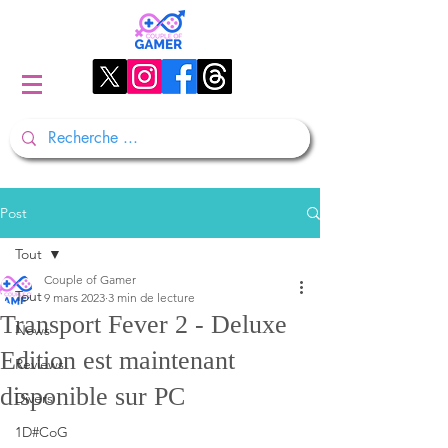
Post
Tout
Couple of Gamer
Tout
9 mars 2023
3 min de lecture
Transport Fever 2 - Deluxe
News
Edition est maintenant
Reviews
disponible sur PC
Divers
1D#CoG