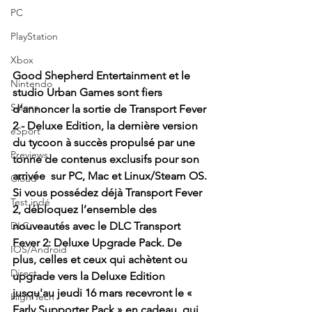
PC
PlayStation
Xbox
Good Shepherd Entertainment et le 
Nintendo
studio Urban Games sont fiers 
Salons
d’annoncer la sortie de Transport Fever 
2 - Deluxe Edition, la dernière version 
eSport
du tycoon à succès propulsé par une 
Previews
tonne de contenus exclusifs pour son 
arrivée  sur PC, Mac et Linux/Steam OS. 
Cloud
Si vous possédez déjà Transport Fever 
Test indé
2, débloquez l’ensemble des 
DLC
nouveautés avec le DLC Transport 
Fever 2: Deluxe Upgrade Pack. De 
IOS/Android
plus, celles et ceux qui achètent ou 
Direct
upgrade vers la Deluxe Edition 
jusqu'au jeudi 16 mars recevront le « 
High Tech
Early Supporter Pack » en cadeau, qui 