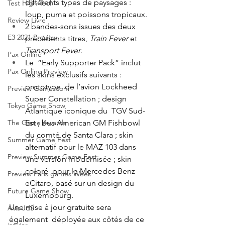
différents types de paysages : 
Test High Tech
loup, puma et poissons tropicaux.
Review Livre
2 bandes-sons issues des deux 
E3 2021 Preview
précédents titres, 
Train Fever 
et 
Transport Fever
.
Pax Online
Le  “Early Supporter Pack” inclut 
Pax Online Preview
les skins exclusifs suivants : 
prototype  de l’avion Lockheed 
Preview Gamescom
Super Constellation ; design 
Tokyo Game Show
Atlantique iconique du  TGV Sud-
The Game Awards
Est ; bus American GM Fishbowl 
du comté de Santa Clara ; skin  
Summer Game Fest
alternatif pour le MAZ 103 dans 
Preview Summer Game Fest
une version modernisée ; skin 
coloré  pour le Mercedes Benz 
Preview Paris games Week
eCitaro, basé sur un design du 
Future Game Show
Luxembourg.
Une mise à jour gratuite sera 
Avis JdS
également  déployée aux côtés de ce 