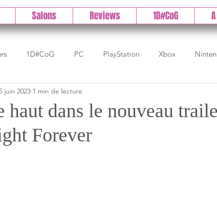
Salons
Reviews
1D#CoG
A
ers
1D#CoG
PC
PlayStation
Xbox
Ninte
5 juin 2023
1 min de lecture
Test indé
DLC
IOS/Android
Direct
High 
haut dans le nouveau traile
ght Forever
Early Access
Test 1DCoG
Test Xbox
Test Nintendo
est Stadia
The Game Awards
Balan