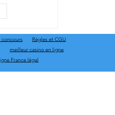
 Sing 2027 et Let's Sing
 seront sur scène en
mbre
 concours
Règles et CGU
meilleur casino en ligne
ligne France légal