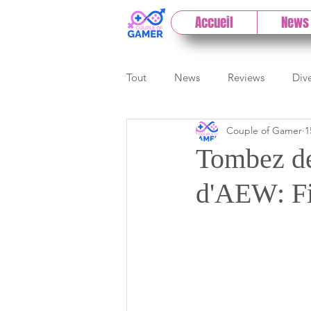
Accueil
News
Tout
News
Reviews
Div
Couple of Gamer
1
eSport
Previews
Cloud
Tombez de 
d'AEW: Fi
E3
Paris Games Week
Test PC
Actu 1DCoG
T