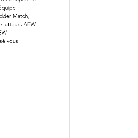
équipe  
dder Match, 
e lutteurs AEW 
AEW 
sé vous 