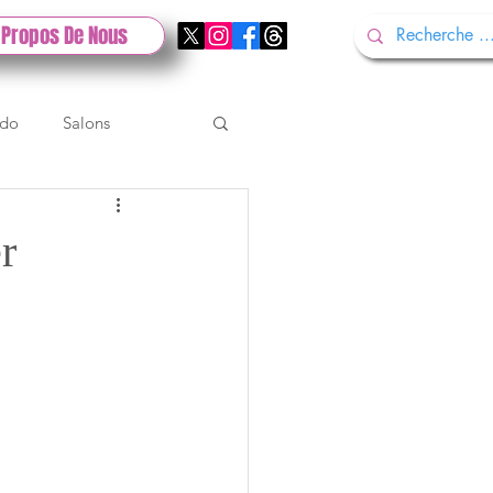
 Propos De Nous
ndo
Salons
Tech
Gamescom
r
Test PlayStation