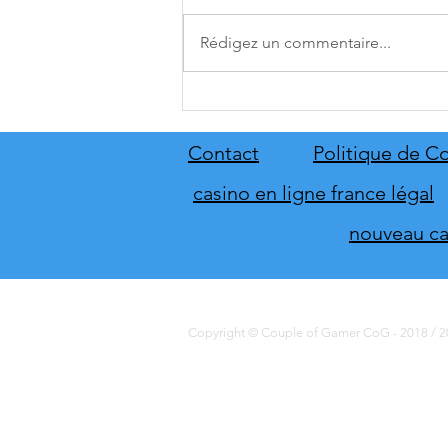
Rédigez un commentaire...
[THQ Nordic Digital Showcase
2026] Découvrez les annonces
du direct de THQ Nordic
Contact
Politique de Co
casino en ligne france légal
nouveau cas
Copyright © Couple of Gamer CoG - 2018 / 20