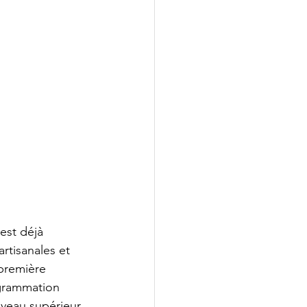
 est déjà 
tisanales et 
 première 
ogrammation 
iveau supérieur 