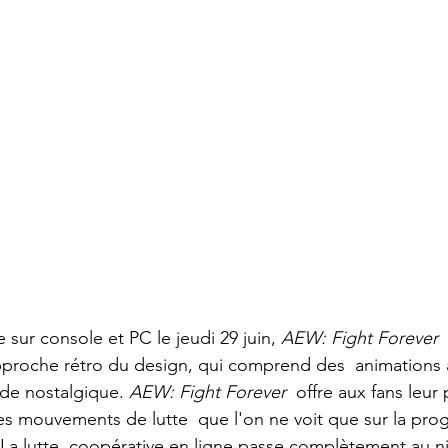
 sur console et PC le jeudi 29 juin, 
AEW: Fight Forever
 
roche rétro du design, qui comprend des  animations ar
de nostalgique. 
AEW: Fight Forever
  offre aux fans leur
es mouvements de lutte  que l'on ne voit que sur la pr
La lutte  coopérative en ligne passe complètement au n