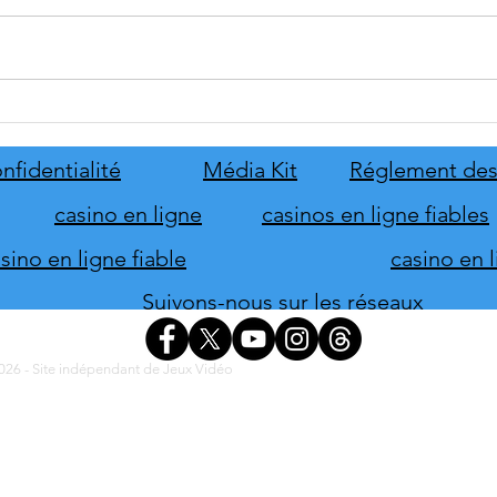
Disney Epic Mickey :
Let's
Rebrushed se mobilise pour son
ABBA
lancement
nove
nfidentialité
Média Kit
Réglement des
casino en ligne
casinos en ligne fiables
ino en ligne fiable
casino en 
Suivons-nous sur les réseaux
26 - Site indépendant de Jeux Vidéo