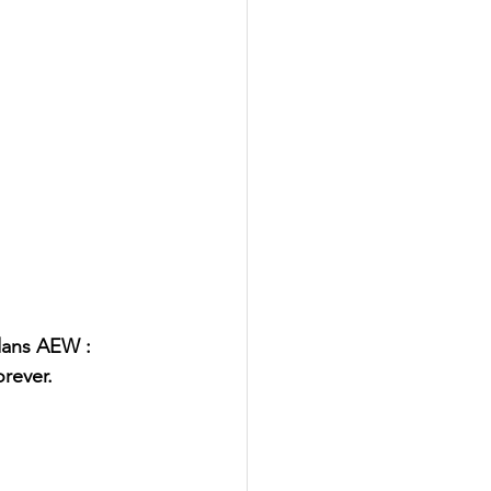
ans AEW : 
orever.