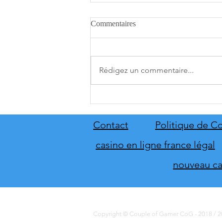
Commentaires
Rédigez un commentaire...
[THQ Nordic Digital Showcase
2026] Découvrez les annonces
du direct de THQ Nordic
Contact
Politique de Co
casino en ligne france légal
nouveau cas
Copyright © Couple of Gamer CoG - 2018 / 20