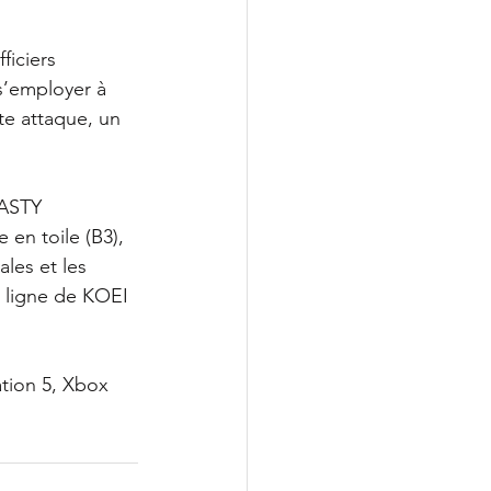
ficiers 
s’employer à 
te attaque, un 
NASTY 
en toile (B3), 
ales et les 
n ligne de KOEI 
tion 5, Xbox 