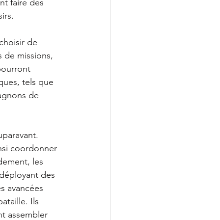
t faire des 
irs.
choisir de 
 de missions, 
pourront 
ues, tels que 
pagnons de 
uparavant. 
insi coordonner 
dement, les 
déployant des 
es avancées 
aille. Ils 
nt assembler 