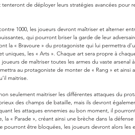
tenteront de déployer leurs stratégies avancées pour r
ontre 1000, les joueurs devront maîtriser et alterner ent
uissantes, qui pourront briser la garde de leur adversair
t la « Bravoure » du protagoniste qui lui permettra d’ut
t uniques, les « Arts ». Chaque art sera propre à chaque
 joueurs de maîtriser toutes les armes du vaste arsenal à
rmettra au protagoniste de monter de « Rang » et ainsi a
u’il maitrise.
on seulement maitriser les différentes attaques du prota
torieux des champs de bataille, mais ils devront égalemen
oquant les attaques ennemies au bon moment, il pourron
, la « Parade », créant ainsi une brèche dans la défense
e pourront être bloquées, les joueurs devront alors les e