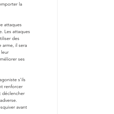
emporter la 
re attaques 
e. Les attaques 
iliser des 
 arme, il sera 
 leur 
méliorer ses 
goniste s’ils 
t renforcer 
t déclencher 
 adverse. 
squiver avant 