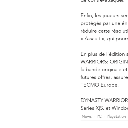
de contre-attaquer.
Enfin, les joueurs se
protégés par une éne
réduire cette résolut
« Assault », qui pour
En plus de l’éditio
WARRIORS: ORIGINS T
la bande originale et 
futures offres, assur
TECMO Europe.
DYNASTY WARRIORS: O
Series X|S, et Windo
News
PC
PlayStation