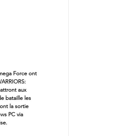
mega Force ont 
 WARRIORS: 
attront aux 
 bataille les 
nt la sortie 
ows PC via 
ise.