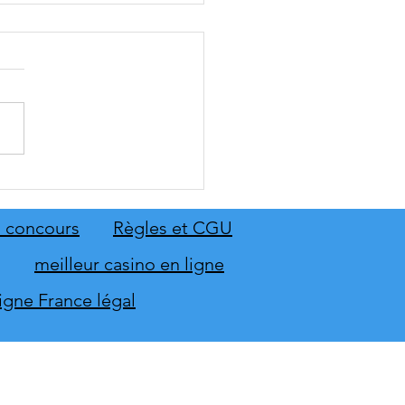
 Sing 2027 et Let's Sing
 seront sur scène en
mbre
 concours
Règles et CGU
meilleur casino en ligne
ligne France légal