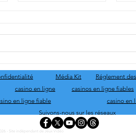
Disney Epic Mickey :
Let's
Rebrushed se mobilise pour son
ABBA
lancement
nove
nfidentialité
Média Kit
Réglement des
casino en ligne
casinos en ligne fiables
ino en ligne fiable
casino en 
Suivons-nous sur les réseaux
26 - Site indépendant de Jeux Vidéo