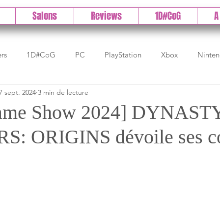
Salons
Reviews
1D#CoG
A
ers
1D#CoG
PC
PlayStation
Xbox
Ninte
7 sept. 2024
3 min de lecture
Test indé
DLC
IOS/Android
Direct
High 
Game Show 2024] DYNAST
: ORIGINS dévoile ses c
Early Access
Test 1DCoG
Test Xbox
Test Nintendo
est Stadia
The Game Awards
Balan