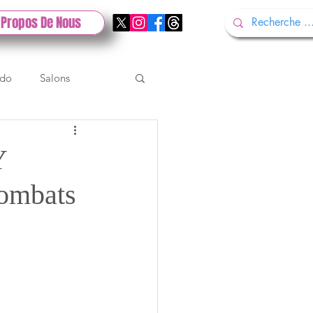
 Propos De Nous
ndo
Salons
Tech
Gamescom
Y
ombats
Test PlayStation