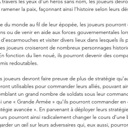
 travers les yeux d’un héros sans nom, les joueurs devron
ramener la paix, façonnant ainsi l’histoire selon leurs dés
te du monde au fil de leur épopée, les joueurs pourront 
ons ou de venir en aide aux forces gouvernementales lors
d’escarmouches et visiter divers lieux dans lesquels ils 
es joueurs croiseront de nombreux personnages historiq
En fonction du lien noué, ils pourront devenir des com
mis redoutables.
s joueurs devront faire preuve de plus de stratégie qu’a
eront utilisables pour commander leurs alliés, pouvant a
ssemblant un grand nombre de soldats sous leur comman
nsi une « Grande Armée » qu’ils pourront commander en 
égie avancée ». En parvenant à déployer leurs stratégi
urs pourront ainsi radicalement changer le cours d’une bat
rder un œil sur leurs adversaires qui, eux aussi, pourro