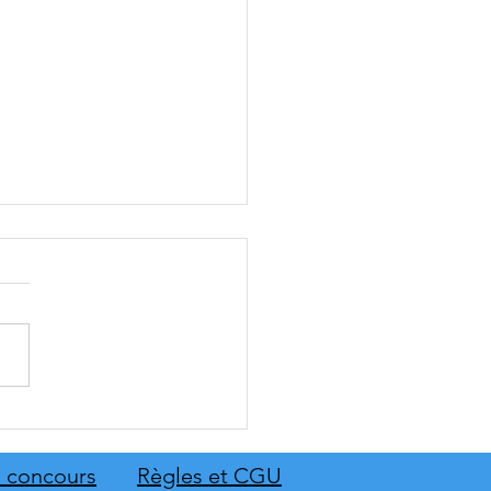
: The Old Country dévoile
emier aperçu du gameplay
on extension Homme
 concours
Règles et CGU
neur