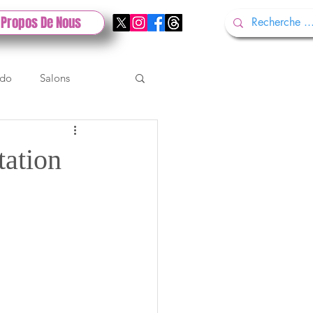
 Propos De Nous
ndo
Salons
Tech
Gamescom
tation
Test PlayStation