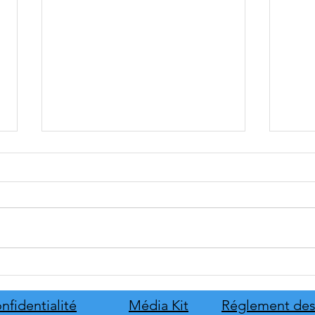
tinyBuild annonce Probably
Mafia
Stolen
le pr
de s
nfidentialité
Média Kit
Réglement des
d'hon