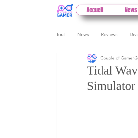
Accueil
News
Tout
News
Reviews
Div
Couple of Gamer
2
eSport
Previews
Cloud
Tidal Wav
Simulator
E3
Paris Games Week
Test PC
Actu 1DCoG
T