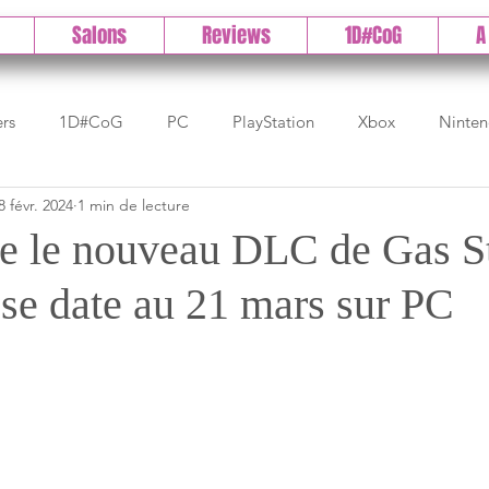
Salons
Reviews
1D#CoG
A
ers
1D#CoG
PC
PlayStation
Xbox
Ninte
8 févr. 2024
1 min de lecture
Test indé
DLC
IOS/Android
Direct
High 
e le nouveau DLC de Gas S
 se date au 21 mars sur PC
Early Access
Test 1DCoG
Test Xbox
Test Nintendo
est Stadia
The Game Awards
Balan