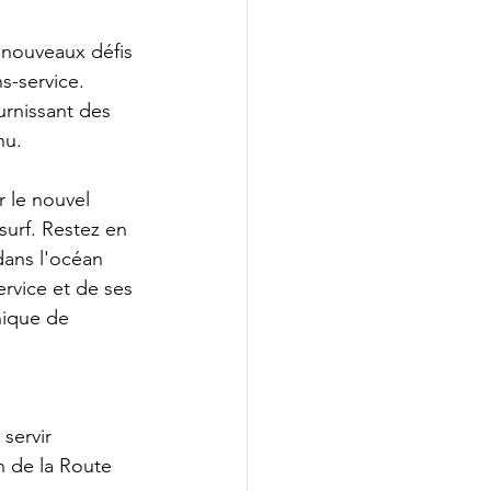
e nouveaux défis 
s-service. 
urnissant des 
hu.
r le nouvel 
urf. Restez en 
dans l'océan 
rvice et de ses 
nique de 
servir
n de la Route 