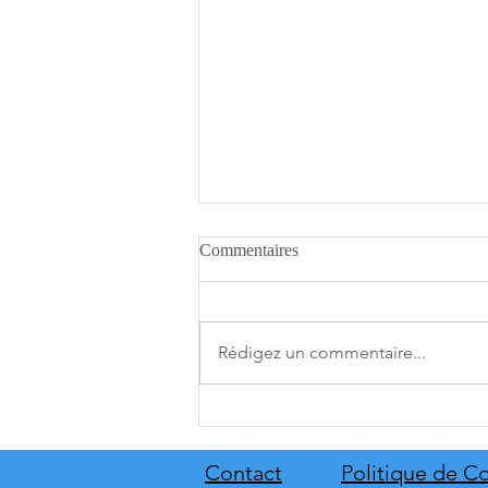
Commentaires
Rédigez un commentaire...
A.O.T. 3 se date au 10 décembre
Contact
Politique de Co