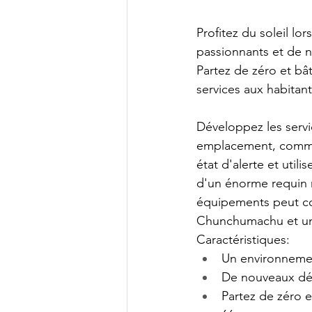
Profitez du soleil lo
passionnants et de n
Partez de zéro et bât
services aux habitan
Développez les servic
emplacement, comme 
état d'alerte et util
d'un énorme requin m
équipements peut co
Chunchumachu et une p
Caractéristiques:
Un environnement
De nouveaux déf
Partez de zéro e