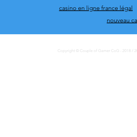
casino en ligne france légal
nouveau cas
Copyright © Couple of Gamer CoG - 2018 / 20