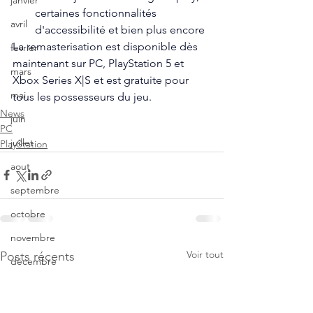
janvier
certaines fonctionnalités 
avril
d'accessibilité et bien plus encore
La remasterisation est disponible dès 
fevrier
maintenant sur PC, PlayStation 5 et 
mars
Xbox Series X|S et est gratuite pour 
mai
tous les possesseurs du jeu.
News
juin
PC
juillet
PlayStation
aout
septembre
octobre
novembre
Voir tout
Posts récents
décembre