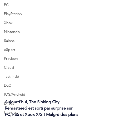
PC
PlayStation
Xbox
Nintendo
Salons
eSport
Previews
Cloud
Test indé
DLC
IOS/Android
Aujourd'hui, The Sinking City 
Direct
Remastered est sorti par surprise sur 
High Tech
PC, PS5 et Xbox X/S ! Malgré des plans 