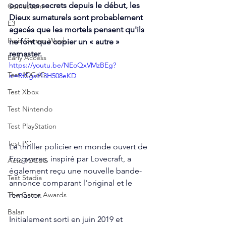
occultes secrets depuis le début, les 
Gamescom
Dieux surnaturels sont probablement 
E3
agacés que les mortels pensent qu'ils 
Paris Games Week
ne font que copier un « autre » 
remaster.
Early Access
https://youtu.be/NEoQxVMzBEg?
Test 1DCoG
si=RtSgsif13H508eKD
Test Xbox
Test Nintendo
Test PlayStation
Test PC
Le thriller policier en monde ouvert de 
Frogwares, inspiré par Lovecraft, a 
Actu 1DCoG
également reçu une nouvelle bande-
Test Stadia
annonce comparant l'original et le 
remaster.
The Game Awards
Balan
Initialement sorti en juin 2019 et 