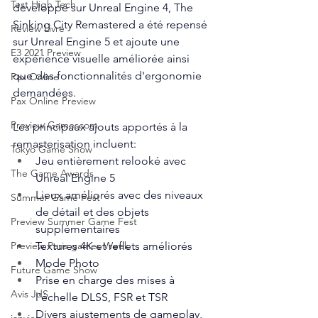
Test High Tech
développé sur Unreal Engine 4, The 
Sinking City Remastered a été repensé 
Review Livre
sur Unreal Engine 5 et ajoute une 
E3 2021 Preview
expérience visuelle améliorée ainsi 
que des fonctionnalités d'ergonomie 
Pax Online
demandées. 
Pax Online Preview
Preview Gamescom
Les principaux ajouts apportés à la 
remasterisation incluent:
Tokyo Game Show
Jeu entièrement relooké avec 
The Game Awards
Unreal Engine 5
Lieux améliorés avec des niveaux 
Summer Game Fest
de détail et des objets 
Preview Summer Game Fest
supplémentaires
Textures 4K et reflets améliorés
Preview Paris games Week
Mode Photo
Future Game Show
Prise en charge des mises à 
Avis JdS
l'échelle DLSS, FSR et TSR
Divers ajustements de gameplay, 