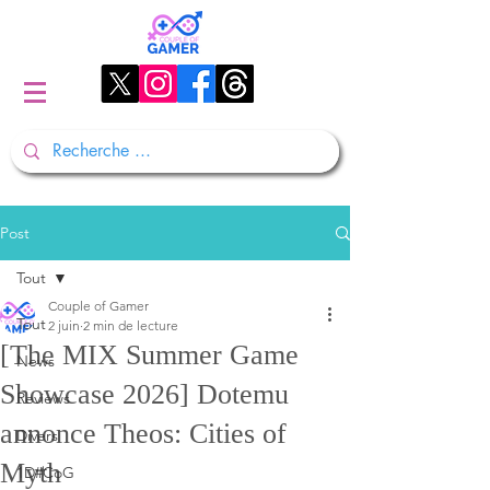
Post
Tout
Couple of Gamer
Tout
2 juin
2 min de lecture
[The MIX Summer Game
News
Showcase 2026] Dotemu
Reviews
annonce Theos: Cities of
Divers
Myth
1D#CoG