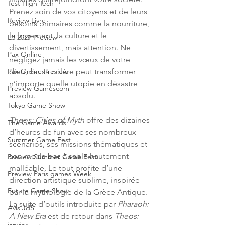
Test High Tech
Prenez soin de vos citoyens et de leurs 
Review Livre
besoins primaires comme la nourriture, 
le logement, la culture et le 
E3 2021 Preview
divertissement, mais attention. Ne 
Pax Online
négligez jamais les vœux de votre 
dieu, car sa colère peut transformer 
Pax Online Preview
n’importe quelle utopie en désastre 
Preview Gamescom
absolu.
Tokyo Game Show
Theos: Cities of Myth 
offre des dizaines 
The Game Awards
d’heures de fun avec ses nombreux 
Summer Game Fest
scénarios, ses missions thématiques et 
son mode bac à sable hautement 
Preview Summer Game Fest
malléable. Le tout profite d’une 
Preview Paris games Week
direction artistique sublime, inspirée 
Future Game Show
par la mythologie de la Grèce Antique. 
La suite d’outils introduite par 
Pharaoh: 
Avis JdS
A New Era
 est de retour dans 
Theos: 