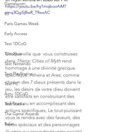
Gamescom
https://youtu.be/hy1mqbooAiM?
si=q3QgSjBwR_T9wxAC
E3
Paris Games Week
Early Access
Test 1DCoG
Chaque ville que  vous construisez 
Test Xbox
dans 
Theos: Cities of Myth
 rend 
Test Nintendo
hommage à une divinité grecque 
Test PlayStation
spécifique. Athena et Ares, comme 
chacun des 7 dieux présents dans le 
Test PC
jeu, les désirs de votre dieu doivent 
Actu 1DCoG
être satisfaits en construisant des 
édifices ou en accomplissant des 
Test Stadia
actions spécifiques. Le tout-puissant 
The Game Awards
vous le rendra avec des faveurs, des 
Balan
héros spéciaux et des personnages 
illustres qui rejoindront votre société. 