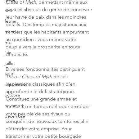
janvier
Cities of Myth
, permettant même aux 
novices absolus du genre de concevoir 
avril
leur havre de paix dans les moindres 
fevrier
détails. Des temples majestueux aux 
sentiers que les habitants empruntent 
mars
au quotidien : vous menez votre 
mai
peuple vers la prospérité en toute 
juin
simplicité.
juillet
Diverses fonctionnalités distinguent 
aout
Theos: Cities of Myth
 de ses 
inspirations classiques afin d’en 
septembre
approfondir le défi stratégique. 
octobre
Constituez une grande armée et 
novembre
menez-la en temps réel pour protéger 
votre peuple de ses rivaux ou 
décembre
conquérir de nouveaux territoires afin 
d’étendre votre emprise. Pour 
transformer votre petite bourgade 