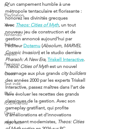
D’un campement humble à une 
PC
métropole tentaculaire et florissante : 
PlayStation
honorez les divinités grecques 
Xbox
avec 
Theos: Cities of Myth
, un tout 
nouveau jeu de construction et de 
Nintendo
gestion annoncé aujourd’hui par 
Salons
l’éditeur 
Dotemu
 (
Absolum
, 
MARVEL 
Cosmic Invasion
) et le studio derrière 
eSport
Pharaoh: A New Era
, 
Triskell Interactive
. 
Previews
Theos: Cities of Myth
 est un nouvel 
hommage aux plus grands 
city builders
Cloud
des années 2000 par les experts Triskell 
Test indé
Interactive, passez maîtres dans l’art de 
DLC
faire évoluer les recettes des grands 
classiques de la gestion. Avec son 
IOS/Android
gameplay gratifiant, qui profite 
Direct
d’améliorations et d’innovations 
résolument modernistes, 
Theos: Cities 
High Tech
of Myth 
sortira en 2026 sur PC.