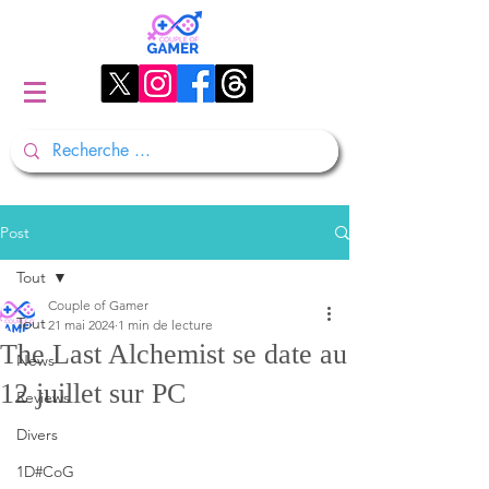
Post
Tout
Couple of Gamer
Tout
21 mai 2024
1 min de lecture
The Last Alchemist se date au
News
12 juillet sur PC
Reviews
Divers
1D#CoG