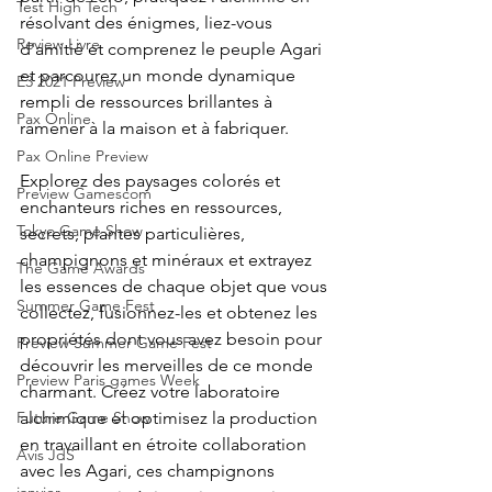
Test High Tech
résolvant des énigmes, liez-vous 
Review Livre
d'amitié et comprenez le peuple Agari 
et parcourez un monde dynamique 
E3 2021 Preview
rempli de ressources brillantes à 
Pax Online
ramener à la maison et à fabriquer.
Pax Online Preview
Explorez des paysages colorés et 
Preview Gamescom
enchanteurs riches en ressources, 
Tokyo Game Show
secrets, plantes particulières, 
champignons et minéraux et extrayez 
The Game Awards
les essences de chaque objet que vous 
Summer Game Fest
collectez, fusionnez-les et obtenez les 
propriétés dont vous avez besoin pour 
Preview Summer Game Fest
découvrir les merveilles de ce monde 
Preview Paris games Week
charmant. Créez votre laboratoire 
alchimique et optimisez la production 
Future Game Show
en travaillant en étroite collaboration 
Avis JdS
avec les Agari, ces champignons 