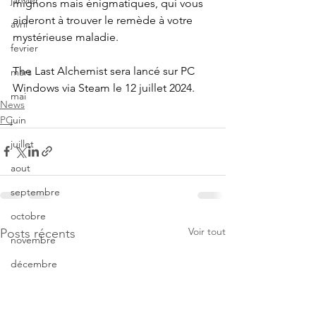
janvier
mignons mais énigmatiques, qui vous 
aideront à trouver le remède à votre 
avril
mystérieuse maladie.
fevrier
The Last Alchemist sera lancé sur PC 
mars
Windows via Steam le 12 juillet 2024.
mai
News
PC
juin
juillet
aout
septembre
octobre
Voir tout
Posts récents
novembre
décembre