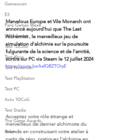
Gamescom
E3
Marvelous Europe et Vile Monarch ont 
Paris Games Week
annoncé aujourd'hui que The Last 
Early Access
Alchemist , le merveilleux jeu de 
simulation d'alchimie sur la poursuite 
Test 1DCoG
fulgurante de la science et de l'amitié, 
Test Xbox
sortira sur PC via Steam le 12 juillet 2024
https://youtu.be/kafQBZTOtyE
Test Nintendo
Test PlayStation
Test PC
Actu 1DCoG
Test Stadia
Acceptez votre rôle étrange et 
The Game Awards
merveilleux de dernier alchimiste du 
monde en construisant votre atelier à 
Balan
partir de zéro, pratiquez l'alchimie en 