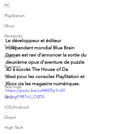
PC
PlayStation
Xbox
Nintendo
Le développeur et éditeur 
Salons
indépendant mondial Blue Brain 
Games est ravi d'annoncer la sortie du 
eSport
deuxième opus d'aventure de puzzle 
Previews
3D à succès The House of Da 
Vinci pour les consoles 
PlayStation
 et 
Cloud
Xbox
 via les magasins numériques.
Test indé
https://youtu.be/xoNK0Tp1rc0?
si=jegFI9E1cJ_CVZSI
DLC
IOS/Android
Direct
High Tech