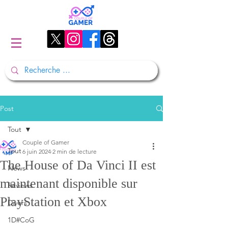
Post
Tout
Couple of Gamer
Tout
6 juin 2024
2 min de lecture
The House of Da Vinci II est
News
maintenant disponible sur
Reviews
PlayStation et Xbox
Divers
1D#CoG