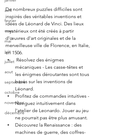
janvier
De nombreux puzzles difficiles sont 
avril
inspirés des véritables inventions et 
fevrier
idées de Léonard de Vinci. Des lieux 
mars
mystérieux ont été créés à partir 
d'œuvres d'art originales et de la 
mai
merveilleuse ville de Florence, en Italie, 
juin
en 1506.
 Résolvez des énigmes 
juillet
mécaniques - Les casse-têtes et 
aout
les énigmes déroutantes sont tous 
basés sur les inventions de 
septembre
Léonard.
octobre
Profitez de commandes intuitives - 
novembre
Naviguez intuitivement dans 
l'atelier de Leonardo. Jouer au jeu 
décembre
ne pourrait pas être plus amusant.
Découvrez la Renaissance : des 
machines de guerre, des coffres-