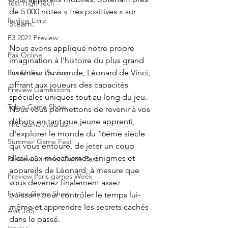
Test High Tech
de 5 000 notes « très positives » sur 
Review Livre
Steam.
E3 2021 Preview
Nous avons appliqué notre propre 
Pax Online
imagination à l'histoire du plus grand 
Pax Online Preview
inventeur du monde, Léonard de Vinci, 
offrant aux joueurs des capacités 
Preview Gamescom
spéciales uniques tout au long du jeu. 
Tokyo Game Show
Nous vous permettons de revenir à vos 
débuts en tant que jeune apprenti, 
The Game Awards
d'explorer le monde du 16ème siècle 
Summer Game Fest
qui vous entoure, de jeter un coup 
d'œil aux mécanismes, énigmes et 
Preview Summer Game Fest
appareils de Léonard, à mesure que 
Preview Paris games Week
vous devenez finalement assez 
Future Game Show
puissant pour contrôler le temps lui-
même et apprendre les secrets cachés 
Avis JdS
dans le passé.