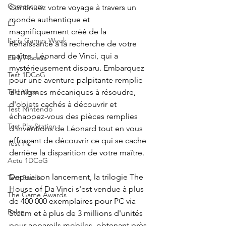
Gamescom
Continuez votre voyage à travers un 
monde authentique et 
E3
magnifiquement créé de la 
Paris Games Week
Renaissance à la recherche de votre 
maître, Léonard de Vinci, qui a 
Early Access
mystérieusement disparu. Embarquez 
Test 1DCoG
pour une aventure palpitante remplie 
Test Xbox
d'énigmes mécaniques à résoudre, 
d'objets cachés à découvrir et 
Test Nintendo
échappez-vous des pièces remplies 
Test PlayStation
d'inventions de Léonard tout en vous 
efforçant de découvrir ce qui se cache 
Test PC
derrière la disparition de votre maître.
Actu 1DCoG
Depuis son lancement, la trilogie The 
Test Stadia
House of Da Vinci s'est vendue à plus 
The Game Awards
de 400 000 exemplaires pour PC via 
Balan
Steam et à plus de 3 millions d'unités 
pour appareils mobiles, obtenant près 