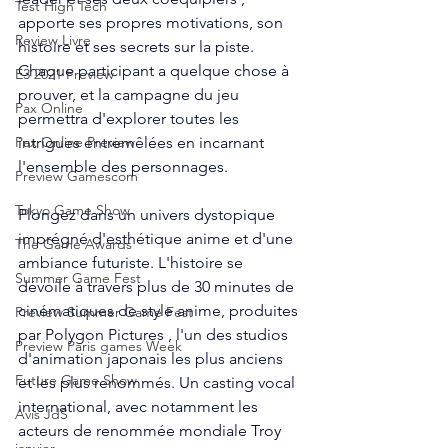
Test High Tech
apporte ses propres motivations, son 
Review Livre
histoire et ses secrets sur la piste. 
Chaque participant a quelque chose à 
E3 2021 Preview
prouver, et la campagne du jeu 
Pax Online
permettra d'explorer toutes les 
intrigues entremêlées en incarnant 
Pax Online Preview
l'ensemble des personnages.
Preview Gamescom
Tokyo Game Show
Plongez dans un univers dystopique 
imprégné d'esthétique anime et d'une 
The Game Awards
ambiance futuriste. L'histoire se 
Summer Game Fest
dévoile à travers plus de 30 minutes de 
cinématiques de style anime, produites 
Preview Summer Game Fest
par Polygon Pictures , l'un des studios 
Preview Paris games Week
d'animation japonais les plus anciens 
Future Game Show
et les plus renommés. Un casting vocal 
international, avec notamment les 
Avis JdS
acteurs de renommée mondiale Troy 