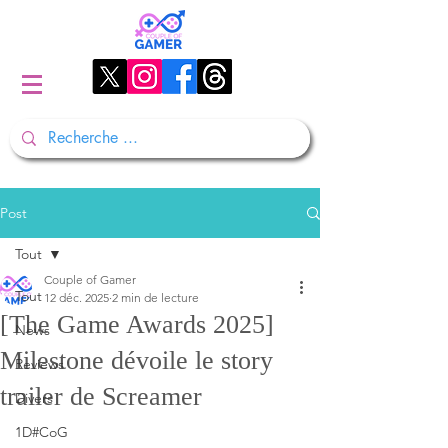
Post
Tout
Couple of Gamer
Tout
12 déc. 2025
2 min de lecture
[The Game Awards 2025]
News
Milestone dévoile le story
Reviews
trailer de Screamer
Divers
1D#CoG