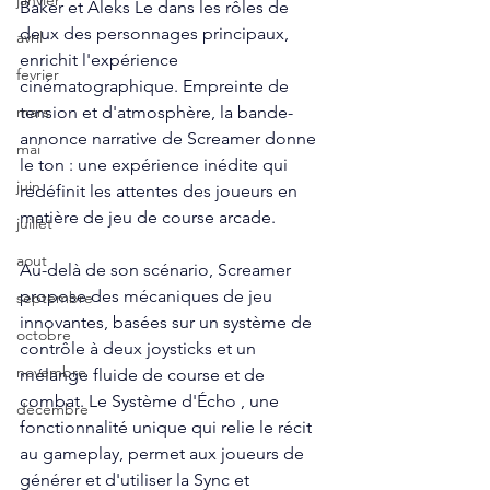
janvier
Baker et Aleks Le dans les rôles de 
deux des personnages principaux, 
avril
enrichit l'expérience 
fevrier
cinématographique. Empreinte de 
tension et d'atmosphère, la bande-
mars
annonce narrative de Screamer donne 
mai
le ton : une expérience inédite qui 
juin
redéfinit les attentes des joueurs en 
matière de jeu de course arcade.
juillet
aout
Au-delà de son scénario, Screamer 
propose des mécaniques de jeu 
septembre
innovantes, basées sur un système de 
octobre
contrôle à deux joysticks et un 
novembre
mélange fluide de course et de 
combat. Le Système d'Écho , une 
décembre
fonctionnalité unique qui relie le récit 
au gameplay, permet aux joueurs de 
générer et d'utiliser la Sync et 