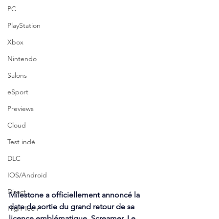
PC
PlayStation
Xbox
Nintendo
Salons
eSport
Previews
Cloud
Test indé
DLC
IOS/Android
Direct
Milestone a officiellement annoncé la 
date de sortie du grand retour de sa 
High Tech
licence emblématique, Screamer. Le 