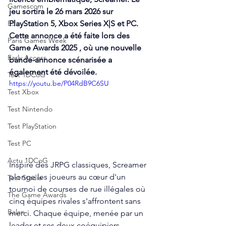
Gamescom
jeu sortira le 26 mars 2026 sur 
E3
PlayStation 5, Xbox Series X|S et PC. 
Cette annonce a été faite lors des 
Paris Games Week
Game Awards 2025 , où une nouvelle 
Early Access
bande-annonce scénarisée a 
également été dévoilée.
Test 1DCoG
https://youtu.be/P04RdB9C6SU
Test Xbox
Test Nintendo
Test PlayStation
Test PC
Actu 1DCoG
Inspiré des JRPG classiques, Screamer 
plonge les joueurs au cœur d'un 
Test Stadia
tournoi de courses de rue illégales où 
The Game Awards
cinq équipes rivales s'affrontent sans 
Balan
merci. Chaque équipe, menée par un 
leader et ses deux coéquipiers , 