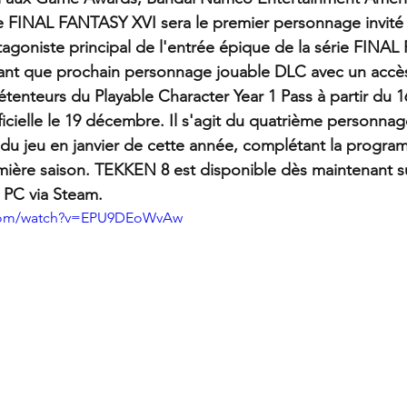
e FINAL FANTASY XVI sera le premier personnage invité 
goniste principal de l'entrée épique de la série FINA
n tant que prochain personnage jouable DLC avec un accès
étenteurs du Playable Character Year 1 Pass à partir du
fficielle le 19 décembre. Il s'agit du quatrième personna
du jeu en janvier de cette année, complétant la progra
mière saison. TEKKEN 8 est disponible dès maintenant su
t PC via Steam.
.com/watch?v=EPU9DEoWvAw