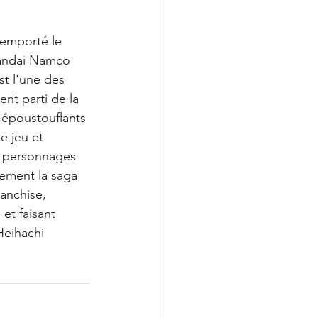
remporté le 
Bandai Namco 
st l'une des 
nt parti de la 
 époustouflants 
e jeu et 
s personnages 
ement la saga 
anchise, 
et faisant 
Heihachi 