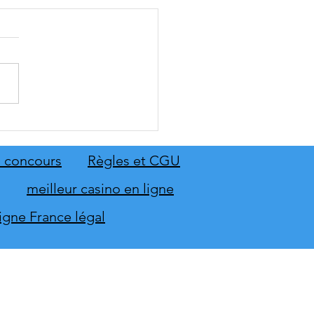
: The Old Country dévoile
emier aperçu du gameplay
on extension Homme
 concours
Règles et CGU
neur
meilleur casino en ligne
ligne France légal