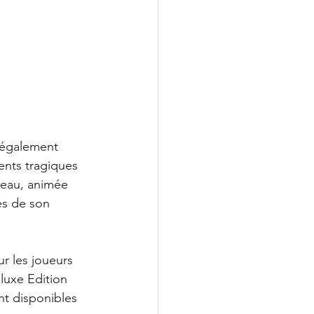
 également 
nts tragiques 
veau, animée 
és de son 
r les joueurs 
luxe Edition 
t disponibles 