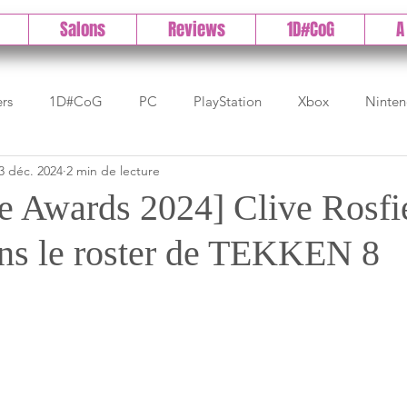
Salons
Reviews
1D#CoG
A
ers
1D#CoG
PC
PlayStation
Xbox
Ninte
3 déc. 2024
2 min de lecture
Test indé
DLC
IOS/Android
Direct
High 
 Awards 2024] Clive Rosfi
dans le roster de TEKKEN 8
Early Access
Test 1DCoG
Test Xbox
Test Nintendo
est Stadia
The Game Awards
Balan