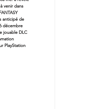
à venir dans 
L FANTASY 
 anticipé de 
 16 décembre 
ge jouable DLC 
mmation 
r PlayStation 