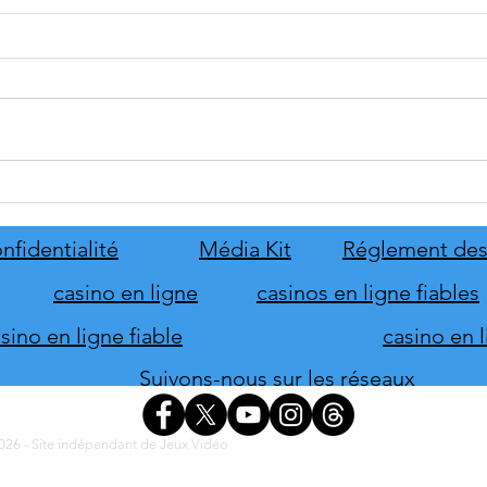
tinyBuild annonce Probably
Mafia
Stolen
le pr
de s
nfidentialité
Média Kit
Réglement des
d'hon
casino en ligne
casinos en ligne fiables
ino en ligne fiable
casino en 
Suivons-nous sur les réseaux
26 - Site indépendant de Jeux Vidéo