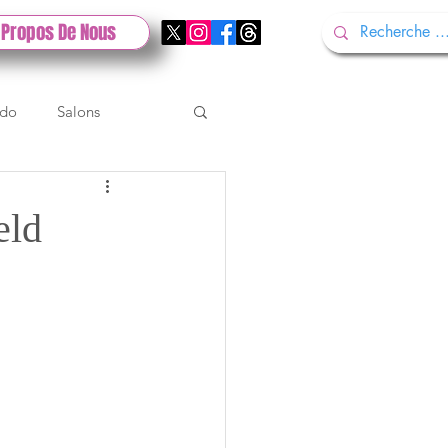
 Propos De Nous
ndo
Salons
Tech
Gamescom
eld
Test PlayStation