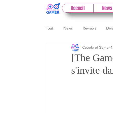
Accueil
News
Tout
News
Reviews
Div
Couple of Gamer
1
eSport
Previews
Cloud
[The Game
s'invite 
E3
Paris Games Week
Test PC
Actu 1DCoG
T