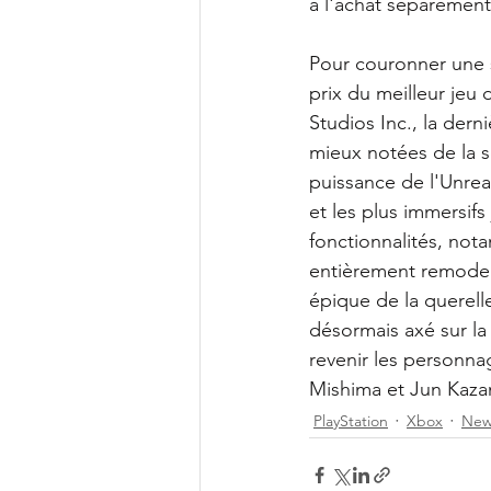
à l'achat séparément
Pour couronner une 
prix du meilleur je
Studios Inc., la dern
mieux notées de la sé
puissance de l'Unrea
et les plus immersif
fonctionnalités, no
entièrement remodelé
épique de la querell
désormais axé sur la
revenir les personn
Mishima et Jun Kaza
PlayStation
Xbox
New