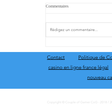
Commentaires
Rédigez un commentaire...
A.O.T. 3 se date au 10 décembre
Contact
Politique de Co
casino en ligne france légal
nouveau cas
Copyright © Couple of Gamer CoG - 2018 / 20