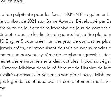
 ou en pack.
soirée palpitante pour les fans, TEKKEN 8 a également 
u de combat de 2024 aux Game Awards. Développé par 
ière suite de la légendaire franchise de jeux de combat e
rie et repousse les limites du genre. Le jeu tire pleineme
l® Engine 5 pour créer l'un des jeux de combat les plus
s jamais créés, en introduisant de tout nouveaux modes d
tamment un nouveau système de combat « agressif », de
s et des environnements destructibles. Il poursuit égal
e Kazama-Mishima dans le célèbre mode Histoire de la fr
 rivalité opposant Jin Kazama à son père Kazuya Mishima 
ages légendaires et auparavant « complètement morts » 
ma.
s