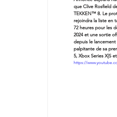
que Clive Rosfield d
TEKKEN™ 8. Le prota
rejoindra la liste e
72 heures pour les d
2024 et une sortie o
depuis le lancement 
palpitante de sa pre
5, Xbox Series X|S e
https://www.youtube