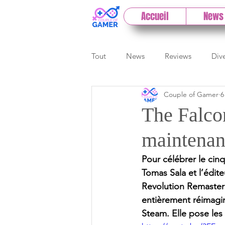
Accueil
News
Tout
News
Reviews
Div
Couple of Gamer
6
eSport
Previews
Cloud
The Falco
maintenan
E3
Paris Games Week
Pour célébrer le cinq
Tomas Sala et l’édit
Test PC
Actu 1DCoG
T
Revolution Remaster 
entièrement réimagin
Steam. Elle pose les 