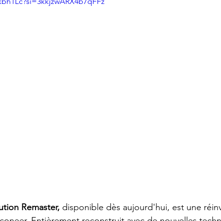
nxbh1Lc?si=3kkjzwARX4b7qFFz
ution Remaster,
 disponible dès aujourd'hui, est une réin
oneer. Entièrement reconstruit avec de nouvelles techn