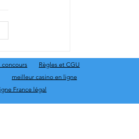
RY élargit sa gamme de
ions de sécurité avec le
 Board 1150 et le Smart
 concours
Règles et CGU
inal ST-1150
meilleur casino en ligne
ligne France légal