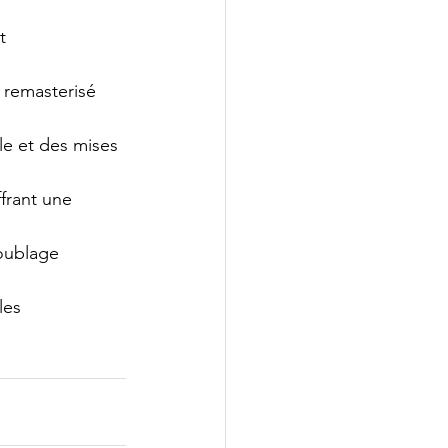
t 
 remasterisé 
le et des mises 
rant une 
oublage 
les 