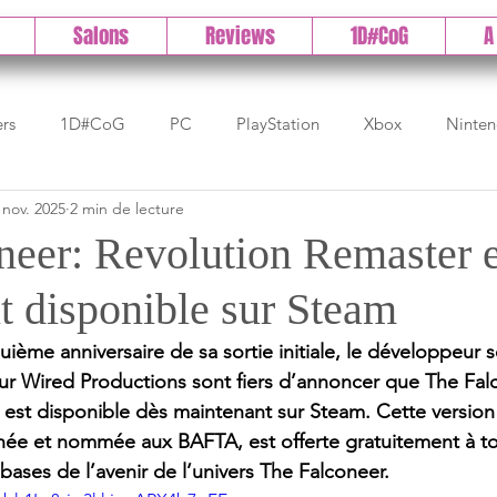
Salons
Reviews
1D#CoG
A
ers
1D#CoG
PC
PlayStation
Xbox
Ninte
 nov. 2025
2 min de lecture
Test indé
DLC
IOS/Android
Direct
High 
neer: Revolution Remaster e
t disponible sur Steam
Early Access
Test 1DCoG
Test Xbox
Test Nintendo
uième anniversaire de sa sortie initiale, le développeur 
eur Wired Productions sont fiers d’annoncer que The Fal
est Stadia
The Game Awards
Balan
est disponible dès maintenant sur Steam. Cette version
ée et nommée aux BAFTA, est offerte gratuitement à tou
bases de l’avenir de l’univers The Falconeer.