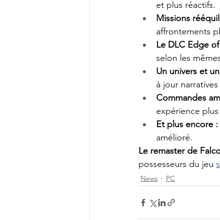
et plus réactifs.
Missions rééquil
affrontements p
Le DLC Edge of 
selon les mêmes
Un univers et un 
à jour narrative
Commandes amél
expérience plus i
Et plus encore :
amélioré.
Le remaster de Falc
possesseurs du jeu 
News
PC