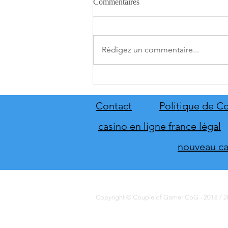
Commentaires
Rédigez un commentaire...
Star Trek: Outposts Unknown
dévoile sa nouvelle planète
Kourou
Contact
Politique de Co
casino en ligne france légal
nouveau cas
Copyright © Couple of Gamer CoG - 2018 / 20