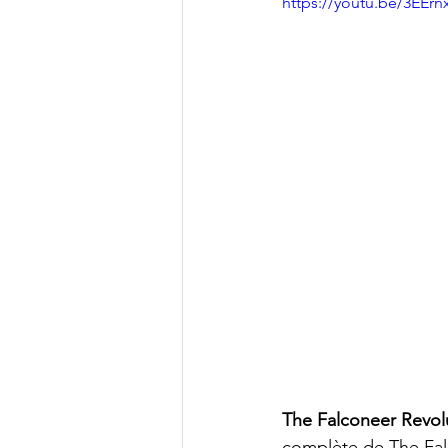
https://youtu.be/3EEr
The Falconeer Revol
complète de The Falc