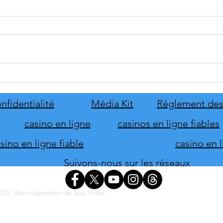
Serious Sam: Shatterverse se
CHER
date au 31 août
solut
Smart
nfidentialité
Média Kit
Réglement des
Term
casino en ligne
casinos en ligne fiables
ino en ligne fiable
casino en 
Suivons-nous sur les réseaux
26 - Site indépendant de Jeux Vidéo