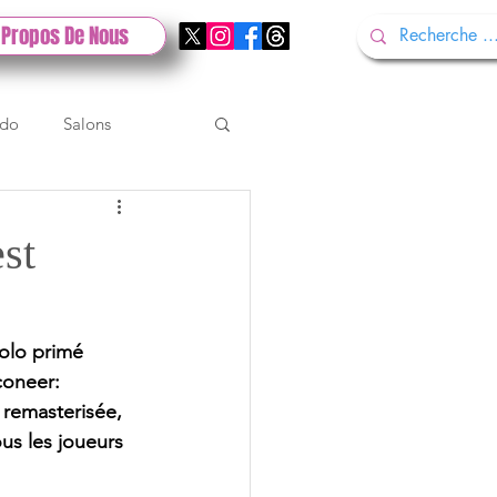
 Propos De Nous
ndo
Salons
Tech
Gamescom
st
Test PlayStation
solo primé 
coneer: 
 remasterisée, 
s les joueurs 