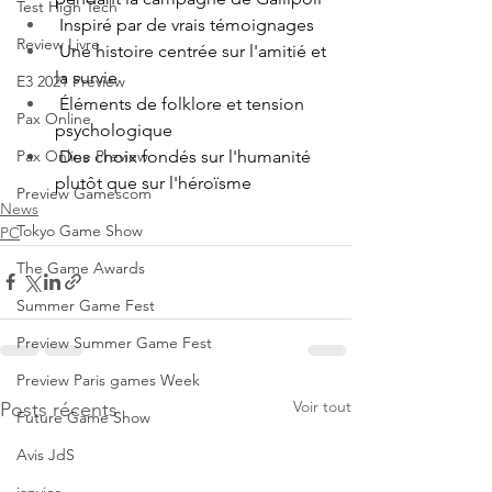
Test High Tech
 Inspiré par de vrais témoignages
Review Livre
 Une histoire centrée sur l'amitié et 
la survie
E3 2021 Preview
 Éléments de folklore et tension 
Pax Online
psychologique
 Des choix fondés sur l'humanité 
Pax Online Preview
plutôt que sur l'héroïsme
Preview Gamescom
News
Tokyo Game Show
PC
The Game Awards
Summer Game Fest
Preview Summer Game Fest
Preview Paris games Week
Voir tout
Posts récents
Future Game Show
Avis JdS