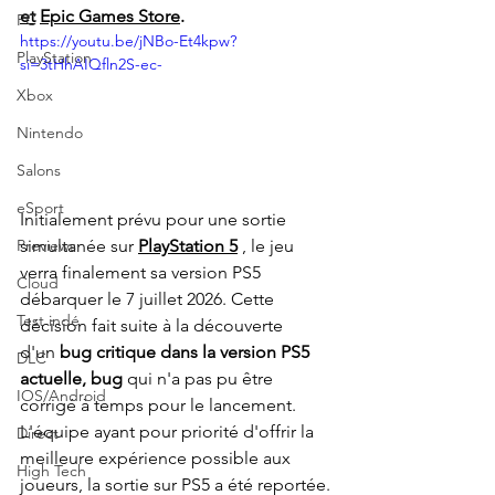
et
Epic Games Store
.
PC
https://youtu.be/jNBo-Et4kpw?
PlayStation
si=3tHhAIQfln2S-ec-
Xbox
Nintendo
Salons
eSport
Initialement prévu pour une sortie 
simultanée sur
PlayStation 5
, le jeu 
Previews
verra finalement sa version PS5 
Cloud
débarquer le 7 juillet 2026. Cette 
Test indé
décision fait suite à la découverte 
d'un
bug critique dans la version PS5 
DLC
actuelle, bug
qui n'a pas pu être 
IOS/Android
corrigé à temps pour le lancement. 
L'équipe ayant pour priorité d'offrir la 
Direct
meilleure expérience possible aux 
High Tech
joueurs, la sortie sur PS5 a été reportée.