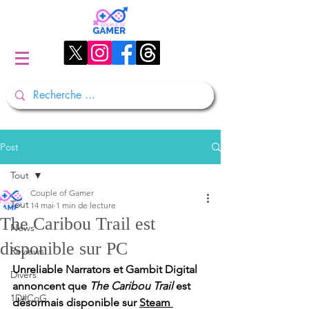
Post
Tout
Couple of Gamer
Tout
14 mai
1 min de lecture
The Caribou Trail est
News
disponible sur PC
Reviews
Unreliable Narrators et Gambit Digital 
Divers
annoncent que 
The Caribou Trail
 est 
1D#CoG
désormais disponible sur 
Steam