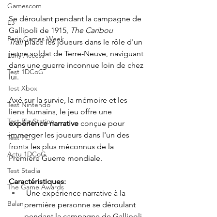
Gamescom
Se déroulant pendant la campagne de 
E3
Gallipoli de 1915, 
The Caribou 
Paris Games Week
Trail
 place les joueurs dans le rôle d'un 
jeune soldat de Terre-Neuve, naviguant 
Early Access
dans une guerre inconnue loin de chez 
Test 1DCoG
lui.
Test Xbox
Axé sur la survie, la mémoire et les 
Test Nintendo
liens humains, le jeu offre une 
Test PlayStation
expérience narrative
 conçue pour 
immerger les joueurs dans l'un des 
Test PC
fronts les plus méconnus de la 
Actu 1DCoG
Première Guerre mondiale.
Test Stadia
Caractéristiques:
The Game Awards
 Une expérience narrative à la 
Balan
première personne se déroulant 
pendant la campagne de Gallipoli