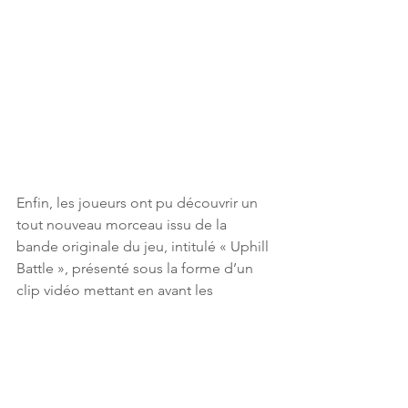
Enfin, les joueurs ont pu découvrir un 
tout nouveau morceau issu de la 
bande originale du jeu, intitulé « Uphill 
Battle », présenté sous la forme d’un 
clip vidéo mettant en avant les 
musiciens à l’origine de la musique de 
The Blood of Dawnwalker.
The Blood of Dawnwalker, premier jeu 
de Rebel Wolves, est développé sous 