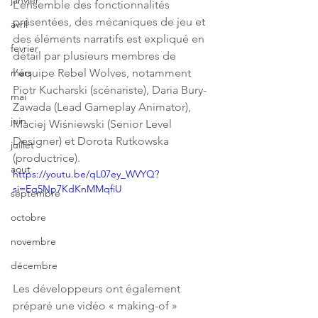
janvier
L’ensemble des fonctionnalités 
présentées, des mécaniques de jeu et 
avril
des éléments narratifs est expliqué en 
fevrier
détail par plusieurs membres de 
l’équipe Rebel Wolves, notamment 
mars
Piotr Kucharski (scénariste), Daria Bury-
mai
Zawada (Lead Gameplay Animator), 
juin
Maciej Wiśniewski (Senior Level 
Designer) et Dorota Rutkowska 
juillet
(productrice). 
aout
https://youtu.be/qL07ey_WVYQ?
si=Eq5Np7KdKnMMqfiU
septembre
octobre
novembre
décembre
Les développeurs ont également 
préparé une vidéo « making-of » 