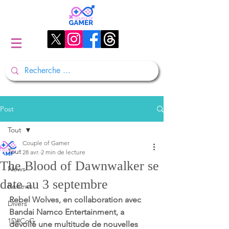
Post
Tout
Couple of Gamer
Tout
28 avr.
2 min de lecture
The Blood of Dawnwalker se
News
date au 3 septembre
Reviews
Rebel Wolves, en collaboration avec 
Divers
Bandai Namco Entertainment, a 
1D#CoG
dévoilé une multitude de nouvelles 