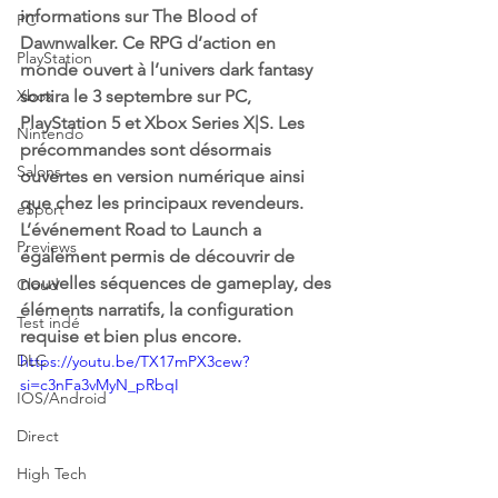
informations sur The Blood of 
PC
Dawnwalker. Ce RPG d’action en 
PlayStation
monde ouvert à l’univers dark fantasy 
Xbox
sortira le 3 septembre sur PC, 
PlayStation 5 et Xbox Series X|S. Les 
Nintendo
précommandes sont désormais 
Salons
ouvertes en version numérique ainsi 
que chez les principaux revendeurs. 
eSport
L’événement Road to Launch a 
Previews
également permis de découvrir de 
nouvelles séquences de gameplay, des 
Cloud
éléments narratifs, la configuration 
Test indé
requise et bien plus encore. 
DLC
https://youtu.be/TX17mPX3cew?
si=c3nFa3vMyN_pRbqI
IOS/Android
Direct
High Tech