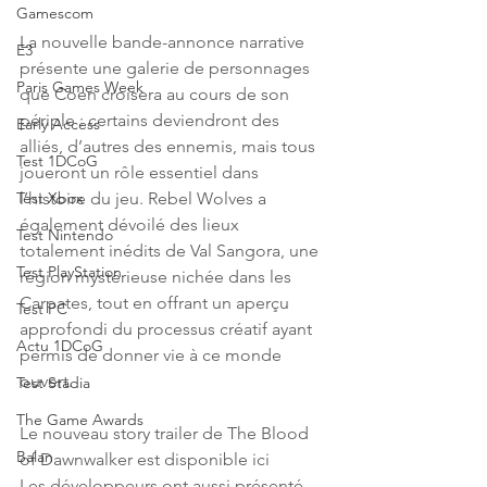
Gamescom
La nouvelle bande-annonce narrative 
E3
présente une galerie de personnages 
Paris Games Week
que Coen croisera au cours de son 
périple : certains deviendront des 
Early Access
alliés, d’autres des ennemis, mais tous 
Test 1DCoG
joueront un rôle essentiel dans 
l’histoire du jeu. Rebel Wolves a 
Test Xbox
également dévoilé des lieux 
Test Nintendo
totalement inédits de Val Sangora, une 
Test PlayStation
région mystérieuse nichée dans les 
Carpates, tout en offrant un aperçu 
Test PC
approfondi du processus créatif ayant 
Actu 1DCoG
permis de donner vie à ce monde 
ouvert. 
Test Stadia
The Game Awards
Le nouveau story trailer de The Blood 
Balan
of Dawnwalker est disponible ici
Les développeurs ont aussi présenté 