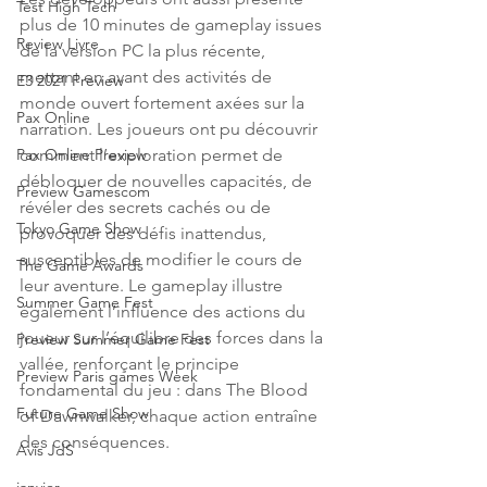
Test High Tech
plus de 10 minutes de gameplay issues 
Review Livre
de la version PC la plus récente, 
mettant en avant des activités de 
E3 2021 Preview
monde ouvert fortement axées sur la 
Pax Online
narration. Les joueurs ont pu découvrir 
comment l’exploration permet de 
Pax Online Preview
débloquer de nouvelles capacités, de 
Preview Gamescom
révéler des secrets cachés ou de 
Tokyo Game Show
provoquer des défis inattendus, 
susceptibles de modifier le cours de 
The Game Awards
leur aventure. Le gameplay illustre 
Summer Game Fest
également l’influence des actions du 
joueur sur l’équilibre des forces dans la 
Preview Summer Game Fest
vallée, renforçant le principe 
Preview Paris games Week
fondamental du jeu : dans The Blood 
Future Game Show
of Dawnwalker, chaque action entraîne 
des conséquences. 
Avis JdS