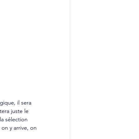
ique, il sera 
era juste le 
la sélection 
 on y arrive, on 