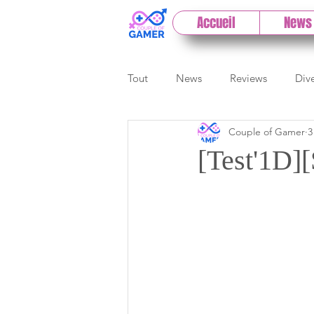
Accueil
News
Tout
News
Reviews
Div
Couple of Gamer
3
eSport
Previews
Cloud
[Test'1D][
E3
Paris Games Week
Test PC
Actu 1DCoG
T