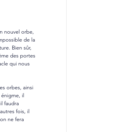
n nouvel orbe, 
mpossible de la 
ure. Bien sûr, 
même des portes 
acle qui nous 
s orbes, ainsi 
énigme, il 
l faudra 
tres fois, il 
on ne fera 