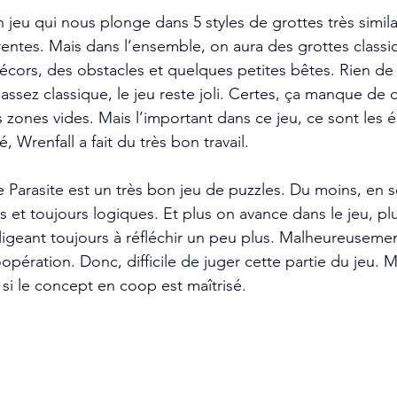
n jeu qui nous plonge dans 5 styles de grottes très simila
érentes. Mais dans l’ensemble, on aura des grottes classi
décors, des obstacles et quelques petites bêtes. Rien de
ssez classique, le jeu reste joli. Certes, ça manque de d
 zones vides. Mais l’important dans ce jeu, ce sont les é
, Wrenfall a fait du très bon travail. 
e Parasite est un très bon jeu de puzzles. Du moins, en s
 et toujours logiques. Et plus on avance dans le jeu, plus 
bligeant toujours à réfléchir un peu plus. Malheureusemen
pération. Donc, difficile de juger cette partie du jeu. M
, si le concept en coop est maîtrisé.