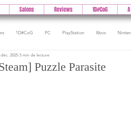
Salons
Reviews
1D#CoG
A
ers
1D#CoG
PC
PlayStation
Xbox
Ninte
 déc. 2025
3 min de lecture
Test indé
DLC
IOS/Android
Direct
High 
Steam] Puzzle Parasite
Early Access
Test 1DCoG
Test Xbox
Test Nintendo
est Stadia
The Game Awards
Balan