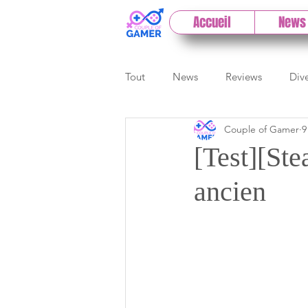
Accueil
News
Tout
News
Reviews
Div
Couple of Gamer
9
eSport
Previews
Cloud
[Test][Ste
ancien
E3
Paris Games Week
Test PC
Actu 1DCoG
T