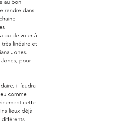
re au bon 
se rendre dans 
chaine 
es 
a ou de voler à 
rès linéaire et 
iana Jones. 
 Jones, pour 
aire, il faudra 
n jeu comme 
leinement cette 
ins lieux déjà 
différents 