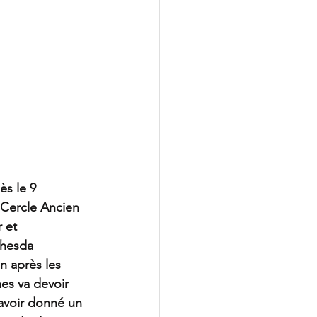
s le 9 
 Cercle Ancien 
 et 
thesda 
n après les 
es va devoir 
 avoir donné un 