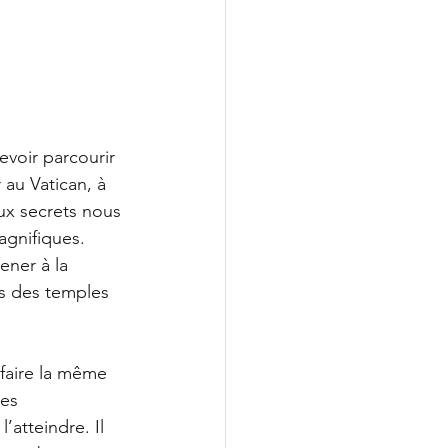
evoir parcourir 
au Vatican, à 
x secrets nous 
agnifiques. 
ner à la 
ns des temples 
 faire la même 
es 
’atteindre. Il 