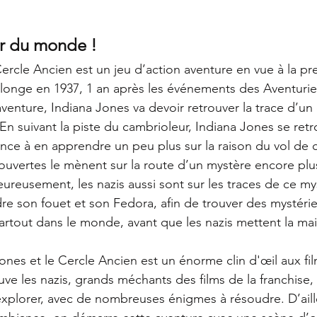
r du monde !
Cercle Ancien est un jeu d’action aventure en vue à la pr
onge en 1937, 1 an après les événements des Aventurier
enture, Indiana Jones va devoir retrouver la trace d’un 
n suivant la piste du cambrioleur, Indiana Jones se retr
nce à en apprendre un peu plus sur la raison du vol de c
uvertes le mènent sur la route d’un mystère encore plus
ureusement, les nazis aussi sont sur les traces de ce my
e son fouet et son Fedora, afin de trouver des mystérie
artout dans le monde, avant que les nazis mettent la ma
Jones et le Cercle Ancien est un énorme clin d'œil aux fil
uve les nazis, grands méchants des films de la franchise, 
xplorer, avec de nombreuses énigmes à résoudre. D’aill