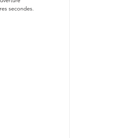
uverture 
ères secondes. 