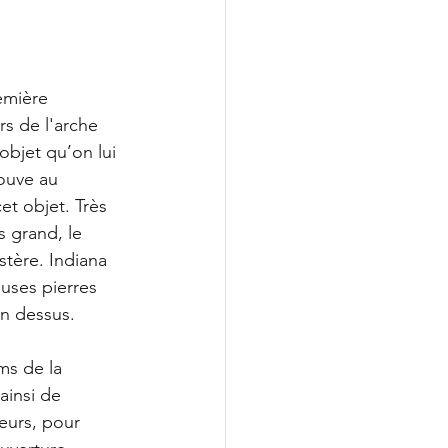
emière 
s de l'arche 
objet qu’on lui 
ouve au 
et objet. Très 
 grand, le 
stère. Indiana 
uses pierres 
in dessus.
ms de la 
ainsi de 
eurs, pour 