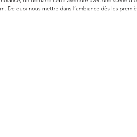
ambiance, on démarre cette aventure avec une scène d’o
ilm. De quoi nous mettre dans l’ambiance dès les premi