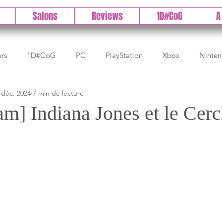
Salons
Reviews
1D#CoG
A
ers
1D#CoG
PC
PlayStation
Xbox
Ninte
 déc. 2024
7 min de lecture
Test indé
DLC
IOS/Android
Direct
High 
am] Indiana Jones et le Cerc
Early Access
Test 1DCoG
Test Xbox
Test Nintendo
est Stadia
The Game Awards
Balan