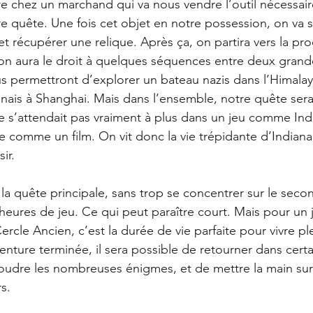
e chez un marchand qui va nous vendre l’outil nécessai
 quête. Une fois cet objet en notre possession, on va 
t récupérer une relique. Après ça, on partira vers la pro
, on aura le droit à quelques séquences entre deux grand
us permettront d’explorer un bateau nazis dans l’Himalay
nais à Shanghai. Mais dans l’ensemble, notre quête sera t
ne s’attendait pas vraiment à plus dans un jeu comme Ind
e comme un film. On vit donc la vie trépidante d’Indiana
ir. 
la quête principale, sans trop se concentrer sur le second
’heures de jeu. Ce qui peut paraître court. Mais pour u
ercle Ancien, c’est la durée de vie parfaite pour vivre p
aventure terminée, il sera possible de retourner dans certa
soudre les nombreuses énigmes, et de mettre la main sur 
s.