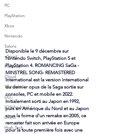
PC
PlayStation
Xbox
Nintendo
Salons
Disponible le 9 décembre sur 
eSport
Nintendo Switch, PlayStation 5 et 
PlayStation 4. ROMANCING SaGa -
Previews
MINSTREL SONG- REMASTERED 
Cloud
International est la version international 
Test indé
du dernier opus de la Saga sortie sur 
consoles, PC et mobile en 2022. 
DLC
Initialement sorti au Japon en 1992, 
IOS/Android
puis en Amérique du Nord et au Japon 
sous la forme d'un remake en 2005, ce 
Direct
remaster fait son arrivée en Europe 
High Tech
pour la toute première fois avec une 