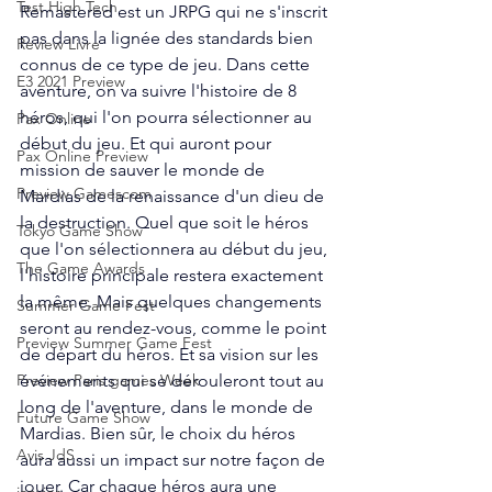
Test High Tech
Remastered est un JRPG qui ne s'inscrit 
pas dans la lignée des standards bien 
Review Livre
connus de ce type de jeu. Dans cette 
E3 2021 Preview
aventure, on va suivre l'histoire de 8 
héros, qui l'on pourra sélectionner au 
Pax Online
début du jeu. Et qui auront pour 
Pax Online Preview
mission de sauver le monde de 
Preview Gamescom
Mardias de la renaissance d'un dieu de 
la destruction. Quel que soit le héros 
Tokyo Game Show
que l'on sélectionnera au début du jeu, 
The Game Awards
l'histoire principale restera exactement 
la même. Mais quelques changements 
Summer Game Fest
seront au rendez-vous, comme le point 
Preview Summer Game Fest
de départ du héros. Et sa vision sur les 
événements qui se dérouleront tout au 
Preview Paris games Week
long de l'aventure, dans le monde de 
Future Game Show
Mardias. Bien sûr, le choix du héros 
Avis JdS
aura aussi un impact sur notre façon de 
jouer. Car chaque héros aura une 