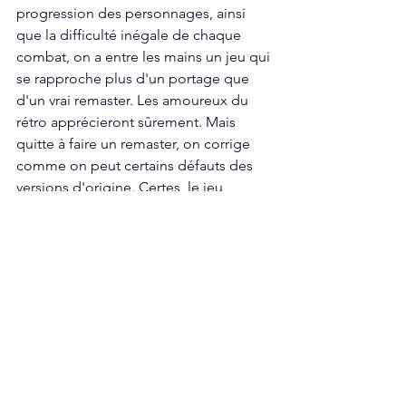
progression des personnages, ainsi 
que la difficulté inégale de chaque 
combat, on a entre les mains un jeu qui 
se rapproche plus d'un portage que 
d'un vrai remaster. Les amoureux du 
rétro apprécieront sûrement. Mais 
quitte à faire un remaster, on corrige 
comme on peut certains défauts des 
versions d'origine. Certes, le jeu 
propose de nouveaux personnages, 
de nouvelles quêtes, ainsi qu'un New 
Game+ pour repartir à l'aventure avec 
toutes les compétences déjà acquises. 
Ce qui va nous aider à relancer une 
nouvelle partie plus facilement. Mais 
pour un remaster, ça reste limité. Le 
seul vrai avantage de cette version, 
c'est vraiment la localisation française.