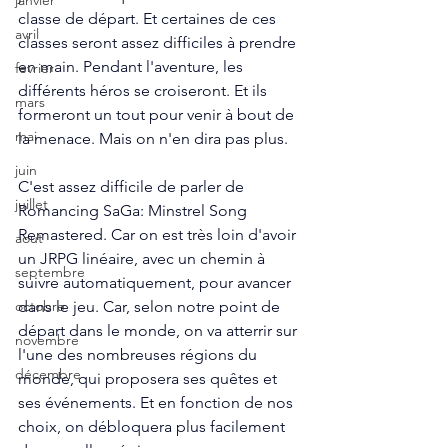
janvier
classe de départ. Et certaines de ces 
avril
classes seront assez difficiles à prendre 
en main. Pendant l'aventure, les 
fevrier
différents héros se croiseront. Et ils 
mars
formeront un tout pour venir à bout de 
mai
la menace. Mais on n'en dira pas plus.
juin
C'est assez difficile de parler de 
juillet
Romancing SaGa: Minstrel Song 
Remastered. Car on est très loin d'avoir 
aout
un JRPG linéaire, avec un chemin à 
septembre
suivre automatiquement, pour avancer 
dans le jeu. Car, selon notre point de 
octobre
départ dans le monde, on va atterrir sur 
novembre
l'une des nombreuses régions du 
décembre
monde, qui proposera ses quêtes et 
ses événements. Et en fonction de nos 
choix, on débloquera plus facilement 