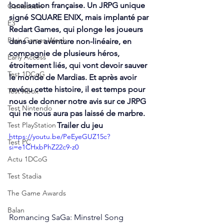
localisation française. Un JRPG unique 
Gamescom
signé SQUARE ENIX, mais implanté par 
E3
Redart Games, qui plonge les joueurs 
Paris Games Week
dans une aventure non-linéaire, en 
compagnie de plusieurs héros, 
Early Access
étroitement liés, qui vont devoir sauver 
Test 1DCoG
le monde de Mardias. Et après avoir 
revécu cette histoire, il est temps pour 
Test Xbox
nous de donner notre avis sur ce JRPG 
Test Nintendo
qui ne nous aura pas laissé de marbre.
Test PlayStation
Trailer du jeu
https://youtu.be/PeEyeGUZ15c?
Test PC
si=e1CHxbPhZ22c9-z0
Actu 1DCoG
Test Stadia
The Game Awards
Balan
Romancing SaGa: Minstrel Song 