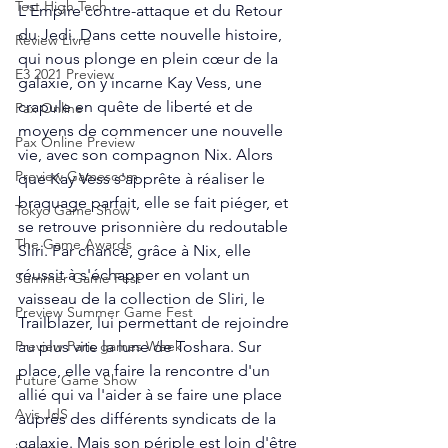
Test High Tech
L'Empire contre-attaque et du Retour 
du Jedi. Dans cette nouvelle histoire, 
Review Livre
qui nous plonge en plein cœur de la 
E3 2021 Preview
galaxie, on y incarne Kay Vess, une 
crapule en quête de liberté et de 
Pax Online
moyens de commencer une nouvelle 
Pax Online Preview
vie, avec son compagnon Nix. Alors 
Preview Gamescom
que Kay Vess s'apprête à réaliser le 
braquage parfait, elle se fait piéger, et 
Tokyo Game Show
se retrouve prisonnière du redoutable 
The Game Awards
Sliri. Par chance, grâce à Nix, elle 
réussit à s'échapper en volant un 
Summer Game Fest
vaisseau de la collection de Sliri, le 
Preview Summer Game Fest
Trailblazer, lui permettant de rejoindre 
au plus vite la lune de Toshara. Sur 
Preview Paris games Week
place, elle va faire la rencontre d'un 
Future Game Show
allié qui va l'aider à se faire une place 
Avis JdS
auprès des différents syndicats de la 
galaxie. Mais son périple est loin d'être 