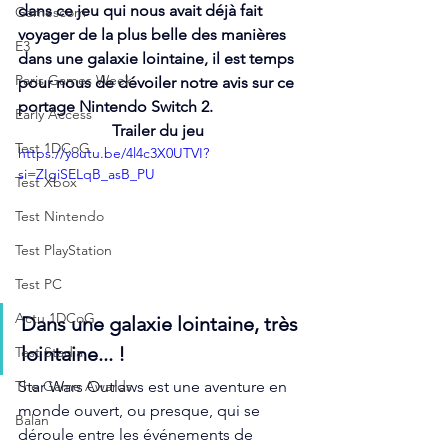
dans ce jeu qui nous avait déjà fait 
Gamescom
voyager de la plus belle des manières 
E3
dans une galaxie lointaine, il est temps 
Paris Games Week
pour nous de dévoiler notre avis sur ce 
portage Nintendo Switch 2.
Early Access
Trailer du jeu 
Test 1DCoG
https://youtu.be/4l4c3X0UTVI?
si=ZIgiSELqB_asB_PU
Test Xbox
Test Nintendo
Test PlayStation
Test PC
Actu 1DCoG
Dans une galaxie lointaine, très 
lointaine... !
Test Stadia
Star Wars Outlaws est une aventure en 
The Game Awards
monde ouvert, ou presque, qui se 
Balan
déroule entre les événements de 