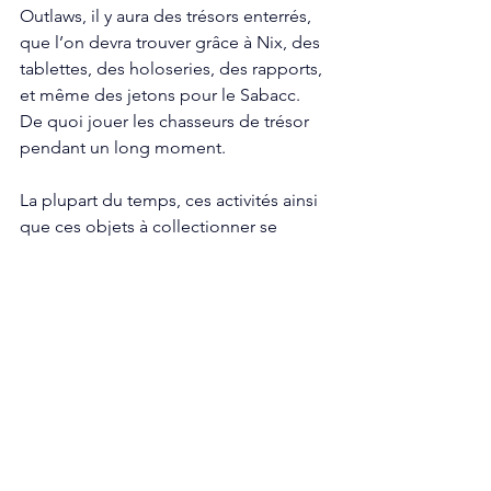
Outlaws, il y aura des trésors enterrés, 
que l’on devra trouver grâce à Nix, des 
tablettes, des holoseries, des rapports, 
et même des jetons pour le Sabacc. 
De quoi jouer les chasseurs de trésor 
pendant un long moment. 
La plupart du temps, ces activités ainsi 
que ces objets à collectionner se 
trouveront dans les villes principales. 
Mais parfois, sur des planètes comme 
Akiva ou Toshara, il faudra prendre son 
Speeder, et explorer la zone ouverte 
autour de la ville, afin de mettre les 
mains sur ces trésors.