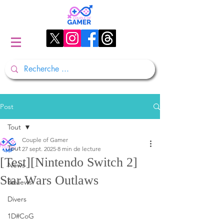
Post
Tout
Couple of Gamer
Tout
27 sept. 2025
8 min de lecture
[Test][Nintendo Switch 2]
News
Star Wars Outlaws
Reviews
Divers
1D#CoG