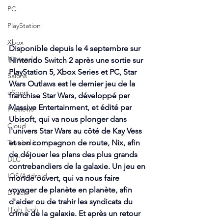
PC
PlayStation
Xbox
Disponible depuis le 4 septembre sur 
Nintendo
Nintendo Switch 2 après une sortie sur 
PlayStation 5, Xbox Series et PC, Star 
Salons
Wars Outlaws est le dernier jeu de la 
eSport
franchise Star Wars, développé par 
Massive Entertainment, et édité par 
Previews
Ubisoft, qui va nous plonger dans 
Cloud
l'univers Star Wars au côté de Kay Vess 
Test indé
et son compagnon de route, Nix, afin 
de déjouer les plans des plus grands 
DLC
contrebandiers de la galaxie. Un jeu en 
IOS/Android
monde ouvert, qui va nous faire 
voyager de planète en planète, afin 
Direct
d'aider ou de trahir les syndicats du 
High Tech
crime de la galaxie. Et après un retour 