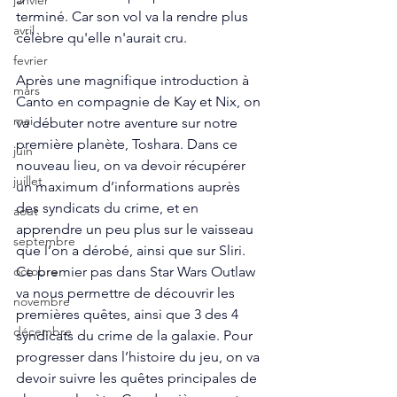
janvier
terminé. Car son vol va la rendre plus 
avril
célèbre qu'elle n'aurait cru. 
fevrier
Après une magnifique introduction à 
mars
Canto en compagnie de Kay et Nix, on 
mai
va débuter notre aventure sur notre 
première planète, Toshara. Dans ce 
juin
nouveau lieu, on va devoir récupérer 
juillet
un maximum d’informations auprès 
des syndicats du crime, et en 
aout
apprendre un peu plus sur le vaisseau 
septembre
que l’on a dérobé, ainsi que sur Sliri. 
Ce premier pas dans Star Wars Outlaw 
octobre
va nous permettre de découvrir les 
novembre
premières quêtes, ainsi que 3 des 4 
décembre
syndicats du crime de la galaxie. Pour 
progresser dans l’histoire du jeu, on va 
devoir suivre les quêtes principales de 