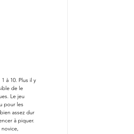
 à 10. Plus il y 
ible de le 
ues. Le jeu 
u pour les 
 bien assez dur 
ncer à piquer. 
 novice, 