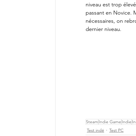
niveau est trop élevé
passant en Novice. M
nécessaires, on rebr
dernier niveau.
Steam
Indie Game
Indie
I
Test indé
Test PC