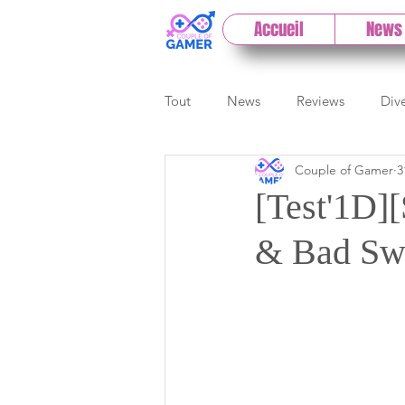
Accueil
News
Tout
News
Reviews
Div
Couple of Gamer
3
eSport
Previews
Cloud
[Test'1D]
& Bad Sw
E3
Paris Games Week
Test PC
Actu 1DCoG
T