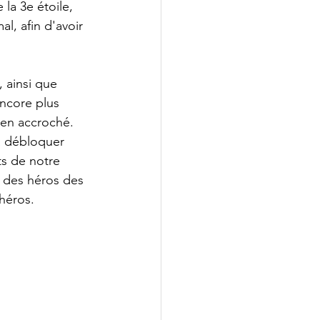
la 3e étoile, 
l, afin d'avoir 
 ainsi que 
encore plus 
bien accroché. 
a débloquer 
s de notre 
n des héros des 
héros.