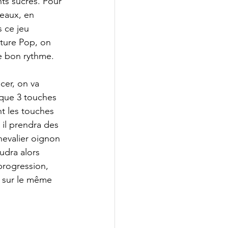
ts sucrés. Pour 
eaux, en 
 ce jeu 
lture Pop, on 
le bon rythme.
er, on va 
 que 3 touches 
t les touches 
 il prendra des 
chevalier oignon 
udra alors 
progression, 
, sur le même 