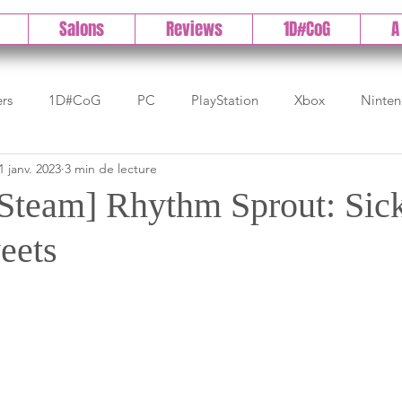
Salons
Reviews
1D#CoG
A
ers
1D#CoG
PC
PlayStation
Xbox
Ninte
1 janv. 2023
3 min de lecture
Test indé
DLC
IOS/Android
Direct
High 
[Steam] Rhythm Sprout: Sic
eets
Early Access
Test 1DCoG
Test Xbox
Test Nintendo
est Stadia
The Game Awards
Balan