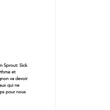
m Sprout: Sick 
ythme et 
gnon va devoir 
aux qui ne 
mps pour nous 