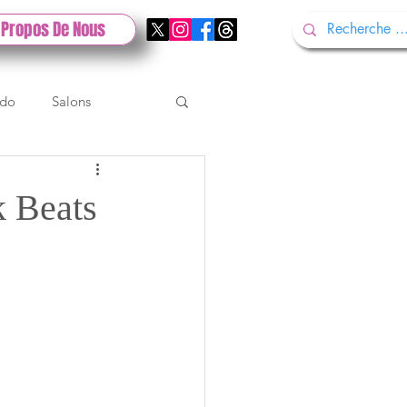
 Propos De Nous
ndo
Salons
Tech
Gamescom
k Beats
Test PlayStation