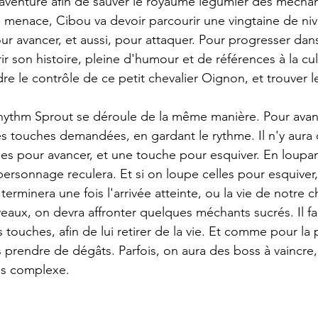
 l'aventure afin de sauver le royaume légumier des méchan
e menace, Cibou va devoir parcourir une vingtaine de niv
ur avancer, et aussi, pour attaquer. Pour progresser dans
r son histoire, pleine d'humour et de références à la cu
re le contrôle de ce petit chevalier Oignon, et trouver 
ythm Sprout se déroule de la même manière. Pour avanc
es touches demandées, en gardant le rythme. Il n'y aura
hes pour avancer, et une touche pour esquiver. En loupan
ersonnage reculera. Et si on loupe celles pour esquiver,
terminera une fois l'arrivée atteinte, ou la vie de notre 
veaux, on devra affronter quelques méchants sucrés. Il fa
touches, afin de lui retirer de la vie. Et comme pour la 
 prendre de dégâts. Parfois, on aura des boss à vaincre
us complexe.