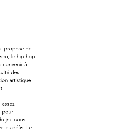
ui propose de 
sco, le hip-hop 
e convenir à 
culté des 
ion artistique 
t.
 assez 
, pour 
du jeu nous 
 les défis. Le 