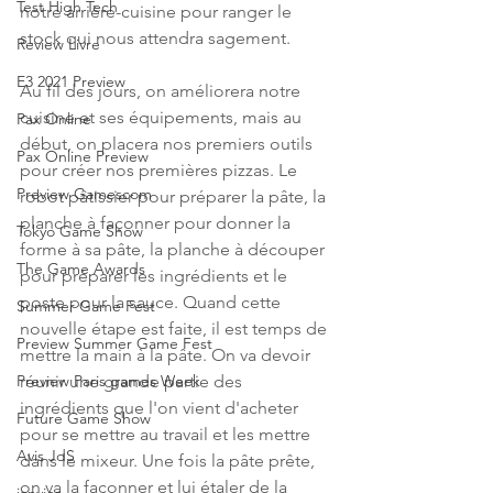
Test High Tech
notre arrière-cuisine pour ranger le 
stock qui nous attendra sagement.
Review Livre
E3 2021 Preview
Au fil des jours, on améliorera notre 
cuisine et ses équipements, mais au 
Pax Online
début, on placera nos premiers outils 
Pax Online Preview
pour créer nos premières pizzas. Le 
Preview Gamescom
robot pâtissier pour préparer la pâte, la 
planche à façonner pour donner la 
Tokyo Game Show
forme à sa pâte, la planche à découper 
The Game Awards
pour préparer les ingrédients et le 
poste pour la sauce. Quand cette 
Summer Game Fest
nouvelle étape est faite, il est temps de 
Preview Summer Game Fest
mettre la main à la pâte. On va devoir 
réunir une grande partie des 
Preview Paris games Week
ingrédients que l'on vient d'acheter 
Future Game Show
pour se mettre au travail et les mettre 
Avis JdS
dans le mixeur. Une fois la pâte prête, 
on va la façonner et lui étaler de la 