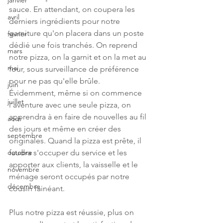
janvier
sauce. En attendant, on coupera les 
avril
derniers ingrédients pour notre 
garniture qu'on placera dans un poste 
fevrier
dédié une fois tranchés. On reprend 
mars
notre pizza, on la garnit et on la met au 
mai
four, sous surveillance de préférence 
pour ne pas qu'elle brûle. 
juin
Évidemment, même si on commence 
juillet
l'aventure avec une seule pizza, on 
apprendra à en faire de nouvelles au fil 
aout
des jours et même en créer des 
septembre
originales. Quand la pizza est prête, il 
faudra s'occuper du service et les 
octobre
apporter aux clients, la vaisselle et le 
novembre
ménage seront occupés par notre 
décembre
cousin fainéant.
Plus notre pizza est réussie, plus on 