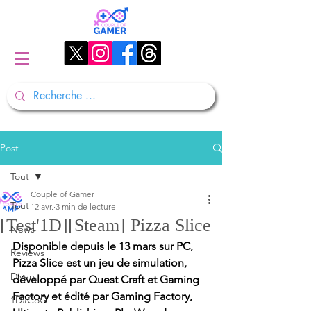
Post
Tout
Couple of Gamer
Tout
12 avr.
3 min de lecture
[Test'1D][Steam] Pizza Slice
News
Disponible depuis le 13 mars sur PC, 
Reviews
Pizza Slice est un jeu de simulation, 
Divers
développé par 
Quest Craft et Gaming 
Factory
 et édité par 
Gaming Factory, 
1D#CoG