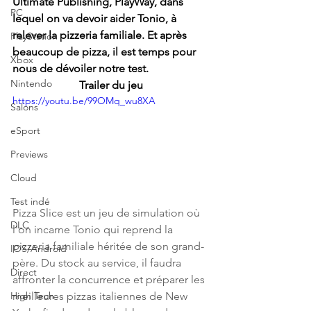
Ultimate Publishing, PlayWay
, dans 
PC
lequel on va devoir aider 
Tonio
, à 
relever la pizzeria familiale. Et après 
PlayStation
beaucoup de pizza, il est temps pour 
Xbox
nous de dévoiler notre test.
Nintendo
Trailer du jeu
https://youtu.be/99OMq_wu8XA
Salons
eSport
Previews
Cloud
Test indé
Pizza Slice est un jeu de simulation où 
DLC
l'on incarne Tonio qui reprend la 
pizzeria familiale héritée de son grand-
IOS/Android
père. Du stock au service, il faudra 
Direct
affronter la concurrence et préparer les 
meilleures pizzas italiennes de New 
High Tech