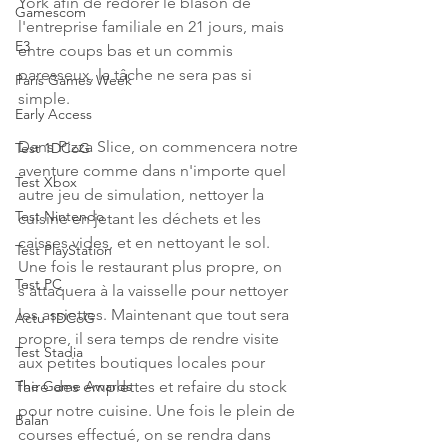
York afin de redorer le blason de 
Gamescom
l'entreprise familiale en 21 jours, mais 
E3
entre coups bas et un commis 
paresseux, la tâche ne sera pas si 
Paris Games Week
simple.
Early Access
Dans Pizza Slice, on commencera notre 
Test 1DCoG
aventure comme dans n'importe quel 
Test Xbox
autre jeu de simulation, nettoyer la 
Test Nintendo
cuisine en jetant les déchets et les 
caisses vides, et en nettoyant le sol. 
Test PlayStation
Une fois le restaurant plus propre, on 
Test PC
s'attaquera à la vaisselle pour nettoyer 
les assiettes. Maintenant que tout sera 
Actu 1DCoG
propre, il sera temps de rendre visite 
Test Stadia
aux petites boutiques locales pour 
faire des emplettes et refaire du stock 
The Game Awards
pour notre cuisine. Une fois le plein de 
Balan
courses effectué, on se rendra dans 