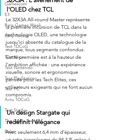
32X3A : L'avènement de 
Gamescom
l'OLED chez TCL
E3
Le 32X3A All-round Master représente 
Paris Games Week
la première incursion de TCL dans la 
technologie OLED, une technologie 
Early Access
jusqu'ici absente du catalogue de la 
Test 1DCoG
marque, tous segments confondus. 
Test Xbox
Cette première est à la hauteur de 
l'ambition affichée : une expérience 
Test Nintendo
visuelle, sonore et ergonomique 
Test PlayStation
pensée pour les Tech Elites, ces 
utilisateurs exigeants qui ne font aucun 
Test PC
compromis.
Actu 1DCoG
Test Stadia
Un design Stargate qui 
The Game Awards
redéfinit l'élégance 
Balan
Avec seulement 6,4 mm d'épaisseur, 
un ratio écran/corps de 94,3 % grâce à 