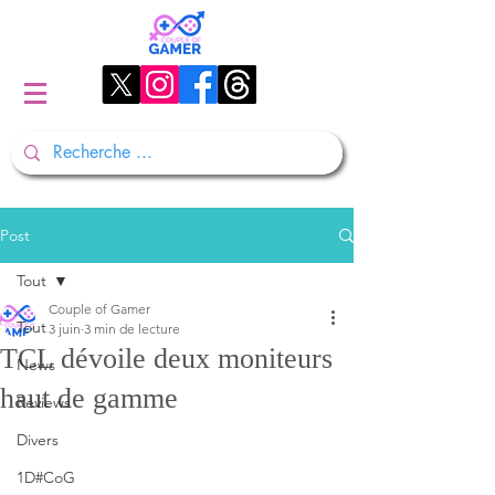
Post
Tout
Couple of Gamer
Tout
3 juin
3 min de lecture
TCL dévoile deux moniteurs
News
haut de gamme
Reviews
Divers
1D#CoG