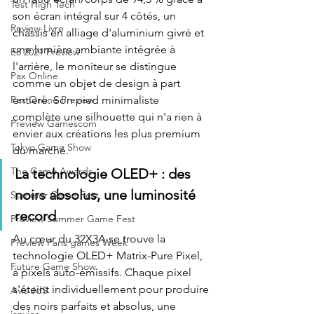
Test High Tech
son écran intégral sur 4 côtés, un 
Review Livre
châssis en alliage d'aluminium givré et 
une lumière ambiante intégrée à 
E3 2021 Preview
l'arrière, le moniteur se distingue 
Pax Online
comme un objet de design à part 
Pax Online Preview
entière. Son pied minimaliste 
complète une silhouette qui n'a rien à 
Preview Gamescom
envier aux créations les plus premium 
Tokyo Game Show
du marché.
The Game Awards
La technologie OLED+ : des 
noirs absolus, une luminosité 
Summer Game Fest
record
Preview Summer Game Fest
Au cœur du 32X3A se trouve la 
Preview Paris games Week
technologie OLED+ Matrix-Pure Pixel, 
Future Game Show
à pixels auto-émissifs. Chaque pixel 
s'éteint individuellement pour produire 
Avis JdS
des noirs parfaits et absolus, une 