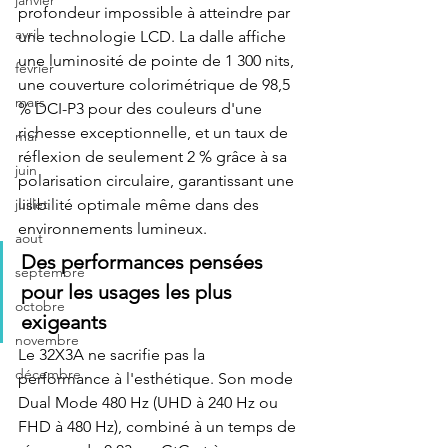
janvier
profondeur impossible à atteindre par 
avril
une technologie LCD. La dalle affiche 
une luminosité de pointe de 1 300 nits, 
fevrier
une couverture colorimétrique de 98,5 
mars
% DCI-P3 pour des couleurs d'une 
richesse exceptionnelle, et un taux de 
mai
réflexion de seulement 2 % grâce à sa 
juin
polarisation circulaire, garantissant une 
juillet
lisibilité optimale même dans des 
environnements lumineux.
aout
Des performances pensées 
septembre
pour les usages les plus 
octobre
exigeants
novembre
Le 32X3A ne sacrifie pas la 
décembre
performance à l'esthétique. Son mode 
Dual Mode 480 Hz (UHD à 240 Hz ou 
FHD à 480 Hz), combiné à un temps de 