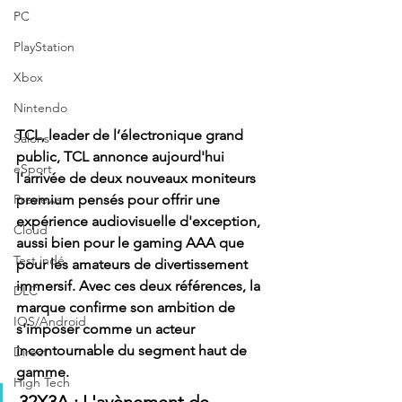
PC
PlayStation
Xbox
Nintendo
TCL, leader de l’électronique grand 
Salons
public, TCL annonce aujourd'hui 
eSport
l'arrivée de deux nouveaux moniteurs 
Previews
premium pensés pour offrir une 
expérience audiovisuelle d'exception, 
Cloud
aussi bien pour le gaming AAA que 
Test indé
pour les amateurs de divertissement 
immersif. Avec ces deux références, la 
DLC
marque confirme son ambition de 
IOS/Android
s'imposer comme un acteur 
incontournable du segment haut de 
Direct
gamme.
High Tech