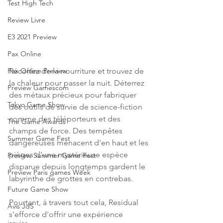
Test High Tech
Review Livre
E3 2021 Preview
Pax Online
Récoltez de la nourriture et trouvez de 
Pax Online Preview
la chaleur pour passer la nuit. Déterrez 
Preview Gamescom
des métaux précieux pour fabriquer 
Tokyo Game Show
des outils de survie de science-fiction 
comme des téléporteurs et des 
The Game Awards
champs de force. Des tempêtes 
Summer Game Fest
dangereuses menacent d'en haut et les 
pièges d'une mystérieuse espèce 
Preview Summer Game Fest
disparue depuis longtemps gardent le 
Preview Paris games Week
labyrinthe de grottes en contrebas.
Future Game Show
Pourtant, à travers tout cela, Residual 
Avis JdS
s'efforce d'offrir une expérience 