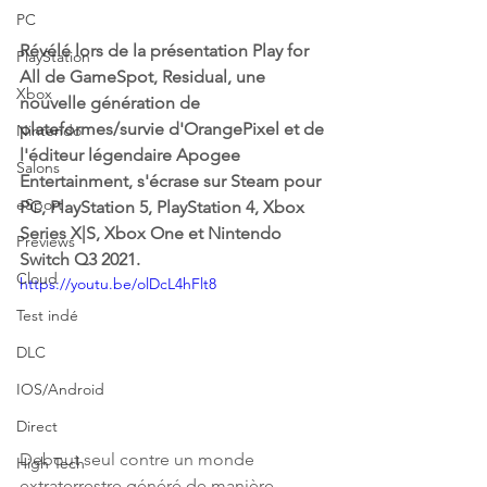
PC
Révélé lors de la présentation Play for 
PlayStation
All de GameSpot, Residual, une 
Xbox
nouvelle génération de 
plateformes/survie d'OrangePixel et de 
Nintendo
l'éditeur légendaire Apogee 
Salons
Entertainment, s'écrase sur Steam pour 
eSport
PC, PlayStation 5, PlayStation 4, Xbox 
Series X|S, Xbox One et Nintendo 
Previews
Switch Q3 2021.
Cloud
https://youtu.be/olDcL4hFlt8
Test indé
DLC
IOS/Android
Direct
Debout seul contre un monde 
High Tech
extraterrestre généré de manière 