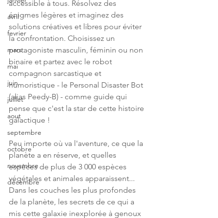
janvier
accessible à tous. Résolvez des 
énigmes légères et imaginez des 
avril
solutions créatives et libres pour éviter 
fevrier
la confrontation. Choisissez un 
protagoniste masculin, féminin ou non 
mars
binaire et partez avec le robot 
mai
compagnon sarcastique et 
juin
humoristique - le Personal Disaster Bot 
(alias Peedy-B) - comme guide qui 
juillet
pense que c'est la star de cette histoire 
aout
galactique !
septembre
Peu importe où va l'aventure, ce que la 
octobre
planète a en réserve, et quelles 
novembre
espèces de plus de 3 000 espèces 
végétales et animales apparaissent... 
décembre
Dans les couches les plus profondes 
de la planète, les secrets de ce qui a 
mis cette galaxie inexplorée à genoux 