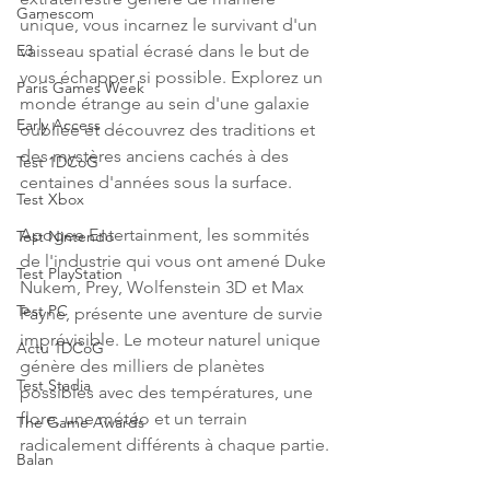
Gamescom
unique, vous incarnez le survivant d'un 
vaisseau spatial écrasé dans le but de 
E3
vous échapper si possible. Explorez un 
Paris Games Week
monde étrange au sein d'une galaxie 
Early Access
oubliée et découvrez des traditions et 
des mystères anciens cachés à des 
Test 1DCoG
centaines d'années sous la surface.
Test Xbox
Apogee Entertainment, les sommités 
Test Nintendo
de l'industrie qui vous ont amené Duke 
Test PlayStation
Nukem, Prey, Wolfenstein 3D et Max 
Test PC
Payne, présente une aventure de survie 
imprévisible. Le moteur naturel unique 
Actu 1DCoG
génère des milliers de planètes 
Test Stadia
possibles avec des températures, une 
flore, une météo et un terrain 
The Game Awards
radicalement différents à chaque partie.
Balan