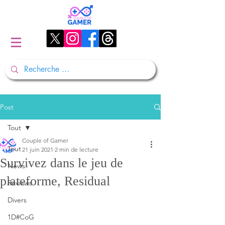
Post
Tout
Couple of Gamer
Tout
21 juin 2021
2 min de lecture
Survivez dans le jeu de
News
plateforme, Residual
Reviews
Divers
1D#CoG