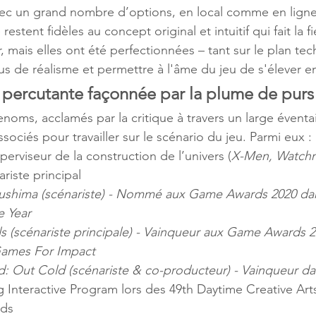
vec un grand nombre d’options, en local comme en ligne
tent fidèles au concept original et intuitif qui fait la fi
r, mais elles ont été perfectionnées – tant sur le plan te
plus de réalisme et permettre à l'âme du jeu de s'élever e
 percutante façonnée par la plume de purs 
noms, acclamés par la critique à travers un large éventa
sociés pour travailler sur le scénario du jeu. Parmi eux :
uperviseur de la construction de l’univers (
X-Men, Watch
ariste principal 
ushima (scénariste) - Nommé aux Game Awards 2020 dan
e Year
ls (scénariste principale) - Vainqueur aux Game Awards 2
Games For Impact
ld: Out Cold (scénariste & co-producteur) - Vainqueur da
 Interactive Program lors des 49th Daytime Creative Arts
ds