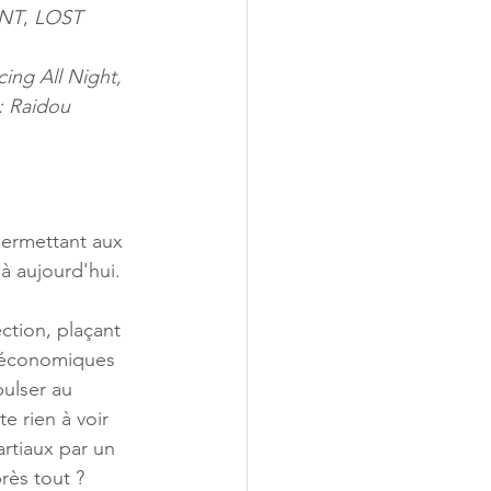
NT
, 
LOST 
ing All Night, 
: Raidou 
permettant aux 
'à aujourd'hui.
ction, plaçant 
s économiques 
pulser au 
e rien à voir 
rtiaux par un 
rès tout ?