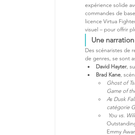
expérience solide a
commandes de base res
licence Virtua Fighte
visuel – pour offrir 
Une narration
Des scénaristes de re
de genres, se sont as
David Hayter
, s
Brad Kane
, scén
Ghost of Ts
Game of th
As Dusk Fal
catégorie 
 You vs. Wi
Outstanding
Emmy Awar