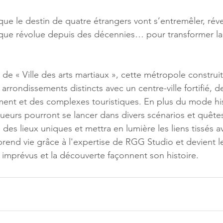
que le destin de quatre étrangers vont s’entremêler, révei
ue révolue depuis des décennies… pour transformer la v
e « Ville des arts martiaux », cette métropole construite
arrondissements distincts avec un centre-ville fortifié, de
ment et des complexes touristiques. En plus du mode hist
joueurs pourront se lancer dans divers scénarios et quêt
 des lieux uniques et mettra en lumière les liens tissés a
 prend vie grâce à l'expertise de RGG Studio et devient l
s imprévus et la découverte façonnent son histoire.