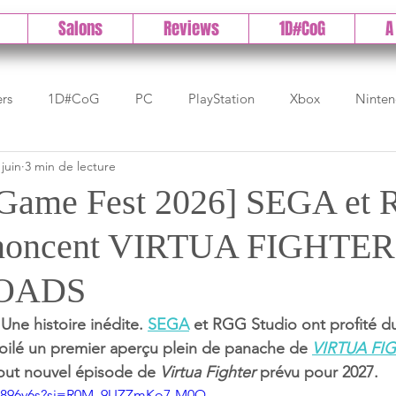
Salons
Reviews
1D#CoG
A
ers
1D#CoG
PC
PlayStation
Xbox
Ninte
 juin
3 min de lecture
Test indé
DLC
IOS/Android
Direct
High 
Game Fest 2026] SEGA et
nnoncent VIRTUA FIGHTER
Early Access
Test 1DCoG
Test Xbox
Test Nintendo
OADS
est Stadia
The Game Awards
Balan
 Une histoire inédite. 
SEGA
 et RGG Studio ont profité 
ilé un premier aperçu plein de panache de 
VIRTUA FI
tout nouvel épisode de 
Virtua Fighter 
prévu pour 2027.
_pg896v6s?si=R0M_9UZZmKo7-M0Q