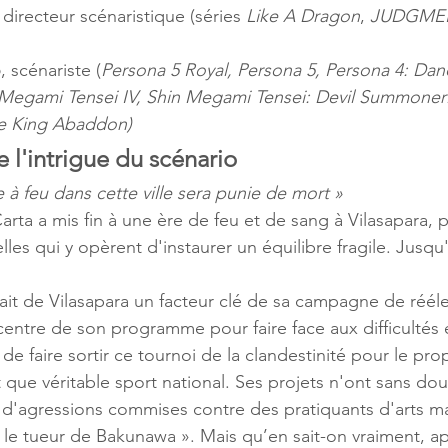
, directeur scénaristique (séries 
Like A Dragon
, 
JUDGME
o
, scénariste (
Persona 5 Royal, Persona 5, Persona 4: Danc
 Megami Tensei IV, Shin Megami Tensei: Devil Summoner
he King Abaddon)
e l'intrigue du scénario
 à feu dans cette ville sera punie de mort »
arta a mis fin à une ère de feu et de sang à Vilasapara, 
lles qui y opèrent d'instaurer un équilibre fragile. Jusqu
fait de Vilasapara un facteur clé de sa campagne de rééle
u centre de son programme pour faire face aux difficulté
de faire sortir ce tournoi de la clandestinité pour le pro
 que véritable sport national. Ses projets n'ont sans dout
e d'agressions commises contre des pratiquants d'arts ma
 tueur de Bakunawa ». Mais qu’en sait-on vraiment, ap