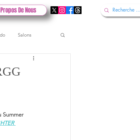
 Propos De Nous
ndo
Salons
Tech
Gamescom
 RGG
Test PlayStation
du Summer 
GHTER 