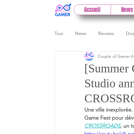
Accueil
News
Tout
News
Reviews
Div
Couple of Gamer
6
eSport
Previews
Cloud
[Summer 
Studio a
E3
Paris Games Week
CROSSR
Test PC
Actu 1DCoG
T
Une ville inexplorée.
Game Fest pour dévo
CROSSROADS
, un 
https://youtu.be/e9