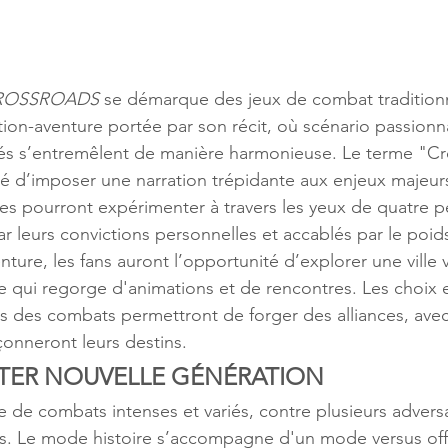
CROSSROADS 
se démarque des jeux de combat traditionn
ion-aventure portée par son récit, où scénario passionn
és s’entremêlent de manière harmonieuse. Le terme "Cr
é d’imposer une narration trépidante aux enjeux majeurs
ses pourront expérimenter à travers les yeux de quatre 
ar leurs convictions personnelles et accablés par le poid
nture, les fans auront l’opportunité d’explorer une ville v
te qui regorge d'animations et de rencontres. Les choix 
 des combats permettront de forger des alliances, avec
çonneront leurs destins.
HTER NOUVELLE GÉNÉRATION
ée de combats intenses et variés, contre plusieurs adversa
s. Le mode histoire s’accompagne d'un mode versus off