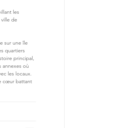
llant les 
ille de 
 sur une île 
s quartiers 
oire principal, 
es annexes où 
vec les locaux. 
e cœur battant 