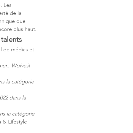
. Les 
erté de la 
chnique que 
ncore plus haut.
talents
il de médias et 
men, Wolves
)
s la catégorie 
022 dans la 
ns la catégorie 
 & Lifestyle 