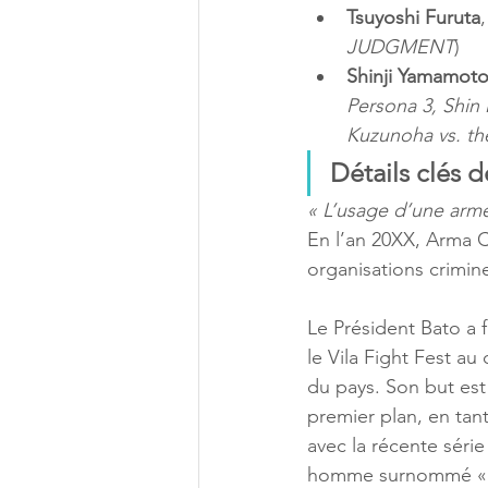
Tsuyoshi Furuta
JUDGMENT
)
Shinji Yamamot
Persona 3, Shin
Kuzunoha vs. t
Détails clés d
« L’usage d’une arme
En l’an 20XX, Arma C
organisations crimine
Le Président Bato a 
le Vila Fight Fest a
du pays. Son but est 
premier plan, en tant
avec la récente séri
homme surnommé « le