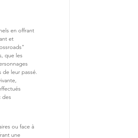
els en offrant 
ant et 
ossroads" 
, que les 
personnages 
s de leur passé. 
ivante, 
effectués 
 des 
ires ou face à 
rant une 