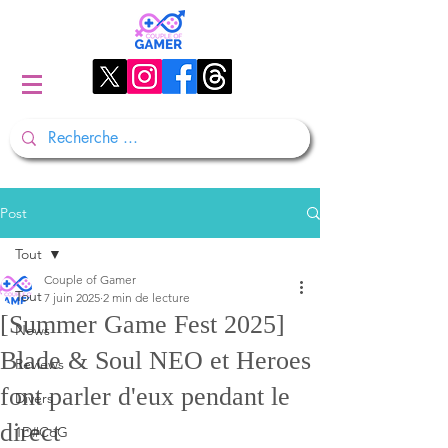
Post
Tout
Couple of Gamer
Tout
7 juin 2025
2 min de lecture
[Summer Game Fest 2025]
News
Blade & Soul NEO et Heroes
Reviews
font parler d'eux pendant le
Divers
direct
1D#CoG