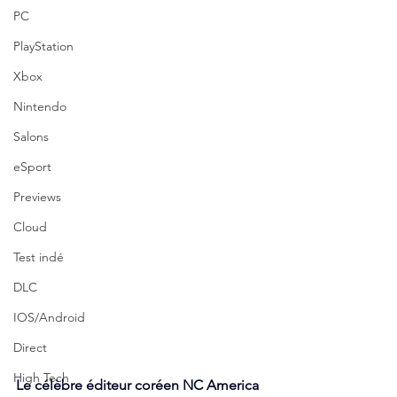
PC
PlayStation
Xbox
Nintendo
Salons
eSport
Previews
Cloud
Test indé
DLC
IOS/Android
Direct
High Tech
Le célèbre éditeur coréen NC America 