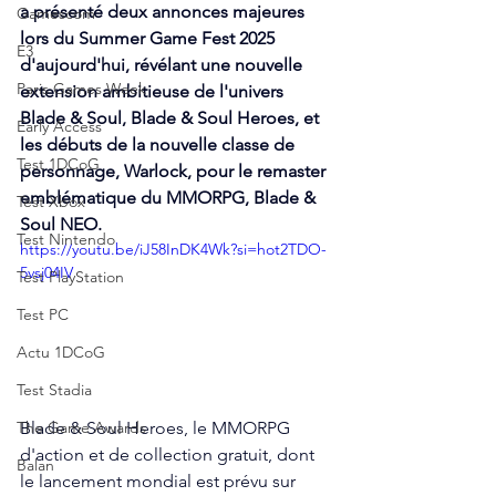
a présenté deux annonces majeures 
Gamescom
lors du Summer Game Fest 2025 
E3
d'aujourd'hui, révélant une nouvelle 
Paris Games Week
extension ambitieuse de l'univers 
Blade & Soul, Blade & Soul Heroes, et 
Early Access
les débuts de la nouvelle classe de 
Test 1DCoG
personnage, Warlock, pour le remaster 
emblématique du MMORPG, Blade & 
Test Xbox
Soul NEO.
Test Nintendo
https://youtu.be/iJ58InDK4Wk?si=hot2TDO-
5vsj04IV
Test PlayStation
Test PC
Actu 1DCoG
Test Stadia
Blade & Soul Heroes, le MMORPG 
The Game Awards
d'action et de collection gratuit, dont 
Balan
le lancement mondial est prévu sur 