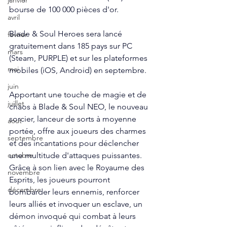
janvier
bourse de 100 000 pièces d'or.
avril
Blade & Soul Heroes sera lancé 
fevrier
gratuitement dans 185 pays sur PC 
mars
(Steam, PURPLE) et sur les plateformes 
mai
mobiles (iOS, Android) en septembre.
juin
Apportant une touche de magie et de 
juillet
chaos à Blade & Soul NEO, le nouveau 
sorcier, lanceur de sorts à moyenne 
aout
portée, offre aux joueurs des charmes 
septembre
et des incantations pour déclencher 
une multitude d'attaques puissantes. 
octobre
Grâce à son lien avec le Royaume des 
novembre
Esprits, les joueurs pourront 
décembre
bombarder leurs ennemis, renforcer 
leurs alliés et invoquer un esclave, un 
démon invoqué qui combat à leurs 