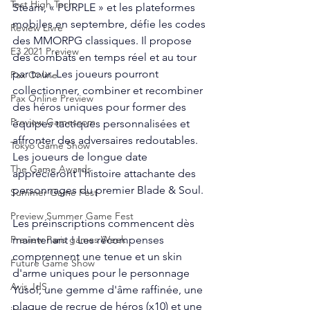
Test High Tech
Steam, « PURPLE » et les plateformes 
mobiles en septembre, défie les codes 
Review Livre
des MMORPG classiques. Il propose 
E3 2021 Preview
des combats en temps réel et au tour 
par tour. Les joueurs pourront 
Pax Online
collectionner, combiner et recombiner 
Pax Online Preview
des héros uniques pour former des 
Preview Gamescom
équipes tactiques personnalisées et 
affronter des adversaires redoutables. 
Tokyo Game Show
Les joueurs de longue date 
The Game Awards
apprécieront l'histoire attachante des 
personnages du premier Blade & Soul.
Summer Game Fest
Preview Summer Game Fest
Les préinscriptions commencent dès 
maintenant ! Les récompenses 
Preview Paris games Week
comprennent une tenue et un skin 
Future Game Show
d'arme uniques pour le personnage 
Avis JdS
Yusol, une gemme d'âme raffinée, une 
plaque de recrue de héros (x10) et une 