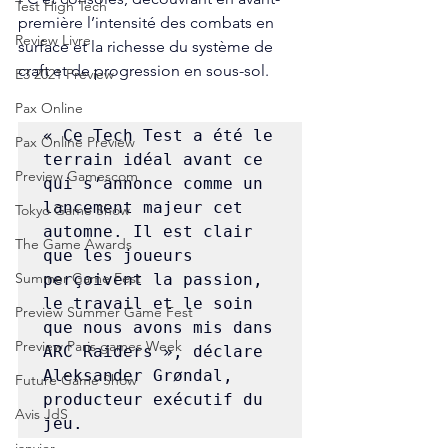
Test High Tech
première l’intensité des combats en 
Review Livre
surface et la richesse du système de 
craft et de progression en sous-sol.
E3 2021 Preview
Pax Online
« Ce Tech Test a été le 
Pax Online Preview
terrain idéal avant ce 
Preview Gamescom
qui s’annonce comme un 
lancement majeur cet 
Tokyo Game Show
automne. Il est clair 
The Game Awards
que les joueurs 
Summer Game Fest
perçoivent la passion, 
le travail et le soin 
Preview Summer Game Fest
que nous avons mis dans 
Preview Paris games Week
ARC Raiders », déclare 
Aleksander Grøndal, 
Future Game Show
producteur exécutif du 
Avis JdS
jeu.