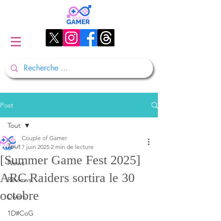
Post
Tout
Couple of Gamer
Tout
7 juin 2025
2 min de lecture
[Summer Game Fest 2025]
News
ARC Raiders sortira le 30
Reviews
octobre
Divers
1D#CoG