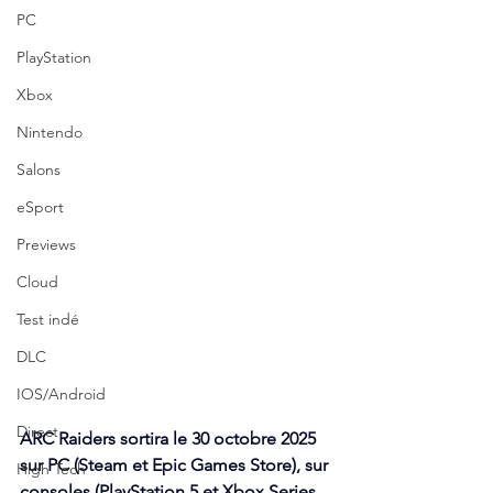
PC
PlayStation
Xbox
Nintendo
Salons
eSport
Previews
Cloud
Test indé
DLC
IOS/Android
Direct
ARC Raiders sortira le 30 octobre 2025 
sur PC (Steam et Epic Games Store), sur 
High Tech
consoles (PlayStation 5 et Xbox Series 