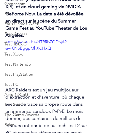
Gamescom
X|S), et en cloud gaming via NVIDIA 
E3
GeForce Now. La date a été dévoilée 
en direct sur la scène du Summer 
Paris Games Week
Game Fest au YouTube Theater de Los 
Early Access
Angeles.
https://youtu.be/dTRRb7ODhjA?
Test 1DCoG
si=r0NoBggpMhXcJ1xQ
Test Xbox
Test Nintendo
Test PlayStation
Test PC
ARC Raiders est un jeu multijoueur 
Actu 1DCoG
d’extraction et d’aventure, où chaque 
escouade trace sa propre route dans 
Test Stadia
un immense sandbox PvPvE. Le mois 
The Game Awards
dernier, des centaines de milliers de 
Balan
joueurs ont participé au Tech Test 2 sur 
PC et consoles, découvrant en avant-