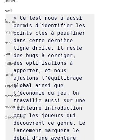
janvier
avril
« Ce test nous a aussi 
fevrier
permis d’identifier les 
mars
points clés à peaufiner 
dans cette dernière 
mai
ligne droite. Il reste 
juin
des bugs à corriger, 
des optimisations à 
juillet
apporter, et nous 
aout
ajustons l’équilibrage 
septembre
global ainsi que 
l’économie du jeu. On 
octobre
travaille aussi sur une 
novembre
meilleure introduction 
pour les joueurs qui 
décembre
découvrent ce genre. Le 
lancement marquera le 
début d’une aventure 