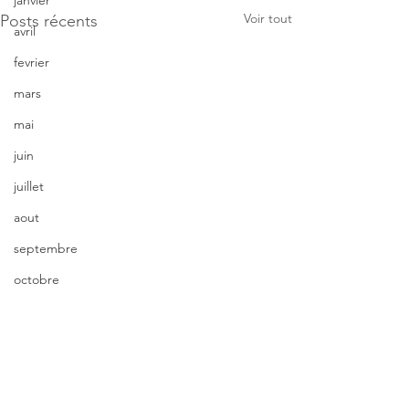
janvier
Voir tout
Posts récents
avril
fevrier
mars
mai
juin
juillet
aout
septembre
octobre
novembre
décembre
Commentaires