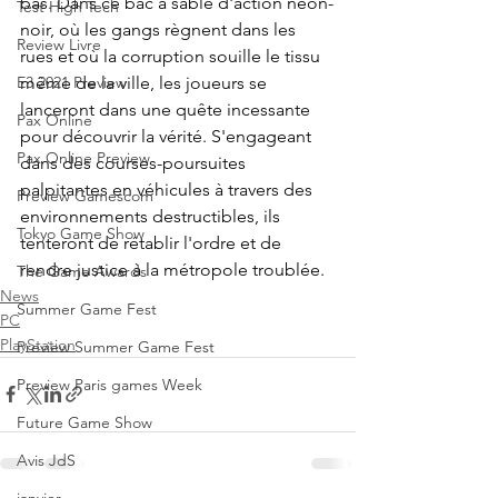
bas. Dans ce bac à sable d'action néon-
Test High Tech
noir, où les gangs règnent dans les 
Review Livre
rues et où la corruption souille le tissu 
même de la ville, les joueurs se 
E3 2021 Preview
lanceront dans une quête incessante 
Pax Online
pour découvrir la vérité. S'engageant 
Pax Online Preview
dans des courses-poursuites 
palpitantes en véhicules à travers des 
Preview Gamescom
environnements destructibles, ils 
Tokyo Game Show
tenteront de rétablir l'ordre et de 
rendre justice à la métropole troublée.
The Game Awards
News
Summer Game Fest
PC
PlayStation
Preview Summer Game Fest
Preview Paris games Week
Future Game Show
Avis JdS