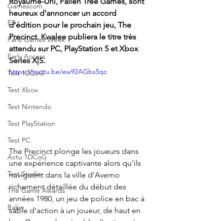
Royaume-Uni, Fallen Tree Games, sont 
Gamescom
heureux d'annoncer un accord 
E3
d'édition pour le prochain jeu, The 
Precinct. Kwalee publiera le titre très 
Paris Games Week
attendu sur PC, PlayStation 5 et Xbox 
Early Access
Series X|S.
https://youtu.be/ew92AGbs5qc
Test 1DCoG
Test Xbox
Test Nintendo
Test PlayStation
Test PC
The Precinct plonge les joueurs dans 
Actu 1DCoG
une expérience captivante alors qu'ils 
Test Stadia
naviguent dans la ville d'Averno 
richement détaillée du début des 
The Game Awards
années 1980, un jeu de police en bac à 
Balan
sable d'action à un joueur, de haut en 