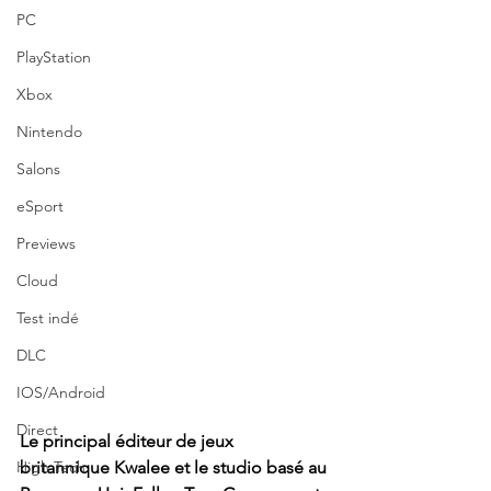
PC
PlayStation
Xbox
Nintendo
Salons
eSport
Previews
Cloud
Test indé
DLC
IOS/Android
Direct
Le principal éditeur de jeux 
High Tech
britannique Kwalee et le studio basé au 