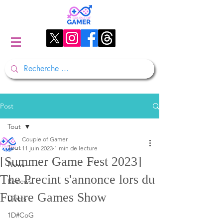
Post
Tout
Couple of Gamer
Tout
11 juin 2023
1 min de lecture
[Summer Game Fest 2023]
News
The Precint s'annonce lors du
Reviews
Future Games Show
Divers
1D#CoG