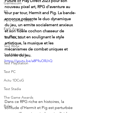
Future of Play Direct 2023 pour son 
Gamescom
nouveau pixel art, RPG d'aventure au 
E3
tour par tour, Hermit and Pig. La bande-
annonce présente le duo dynamique 
Paris Games Week
du jeu, un ermite socialement anxieux 
Early Access
et son fidèle cochon chasseur de 
truffes, tout en soulignant le style 
Test 1DCoG
artistique, la musique et les 
Test Xbox
mécanismes de combat uniques et 
Test Nintendo
colorés du jeu.
https://youtu.be/a8F9uOllLhQ
Test PlayStation
Test PC
Actu 1DCoG
Test Stadia
The Game Awards
Dans ce RPG riche en histoires, la 
Balan
solitude d'Hermit et Pig est perturbée 