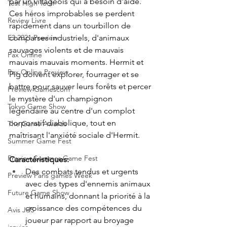
par un villageois qui a besoin d'aide. 
Test High Tech
Ces héros improbables se perdent 
Review Livre
rapidement dans un tourbillon de 
comparses industriels, d'animaux 
E3 2021 Preview
sauvages violents et de mauvais 
Pax Online
mauvais mauvais moments. Hermit et 
Pax Online Preview
Pig doivent explorer, fourrager et se 
battre pour sauver leurs forêts et percer 
Preview Gamescom
le mystère d'un champignon 
Tokyo Game Show
légendaire au centre d'un complot 
corporatif diabolique, tout en 
The Game Awards
maîtrisant l'anxiété sociale d'Hermit.
Summer Game Fest
Preview Summer Game Fest
Caractéristiques:
Des combats tendus et urgents 
Preview Paris games Week
avec des types d'ennemis animaux 
Future Game Show
et humains, donnant la priorité à la 
croissance des compétences du 
Avis JdS
joueur par rapport au broyage 