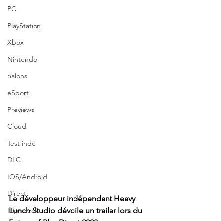
PC
PlayStation
Xbox
Nintendo
Salons
eSport
Previews
Cloud
Test indé
DLC
IOS/Android
Direct
Le développeur indépendant Heavy 
High Tech
Lunch Studio dévoile un trailer lors du 