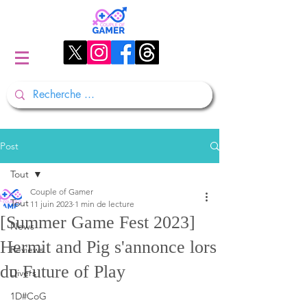
Post
Tout
Couple of Gamer
Tout
11 juin 2023
1 min de lecture
[Summer Game Fest 2023]
News
Hermit and Pig s'annonce lors
Reviews
du Future of Play
Divers
1D#CoG