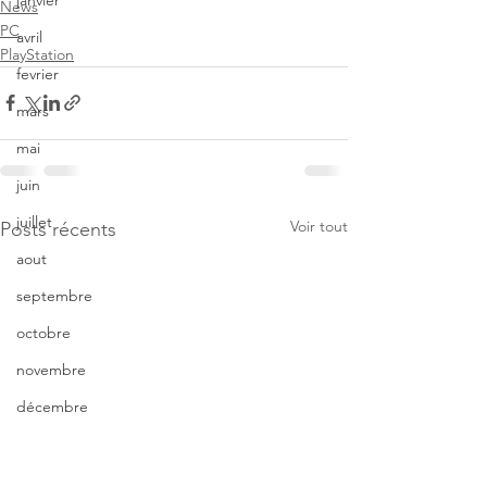
janvier
News
PC
avril
PlayStation
fevrier
mars
mai
juin
juillet
Voir tout
Posts récents
aout
septembre
octobre
novembre
décembre