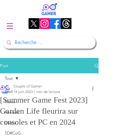
Post
Tout
Couple of Gamer
Tout
14 juin 2023
1 min de lecture
[Summer Game Fest 2023]
News
Garden Life fleurira sur
Reviews
consoles et PC en 2024
Divers
1D#CoG