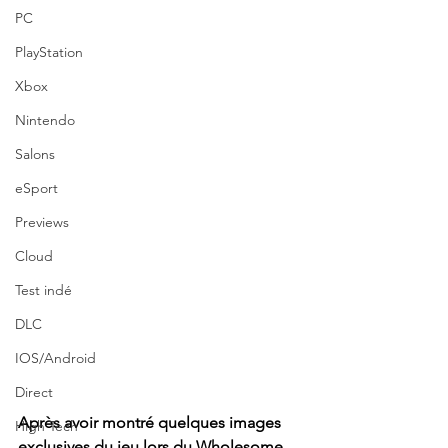
PC
PlayStation
Xbox
Nintendo
Salons
eSport
Previews
Cloud
Test indé
DLC
IOS/Android
Direct
Après avoir montré quelques images 
High Tech
exclusives du jeu lors du Wholesome 