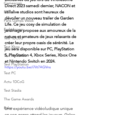
Gamescom
Direct 2023 samedi dernier, NACON et 
E3
stillalive studios sont heureux de 
dévoiler un nouveau trailer de Garden 
Paris Games Week
Life. Ce jeu cosy de simulation de 
Early Access
jardinage propose aux amoureux de la 
nature et amateurs de jeux relaxants de 
Test 1DCoG
créer leur propre oasis de sérénité. Le 
Test Xbox
jeu sera disponible sur PC, PlayStation 
5, PlayStation 4, Xbox Series, Xbox One 
Test Nintendo
et Nintendo Switch en 2024.
Test PlayStation
https://youtu.be/i7iIt7AGVns
Test PC
Actu 1DCoG
Test Stadia
The Game Awards
Balan
Une expérience vidéoludique unique 
en son genre attend les joueurs. Grâce 