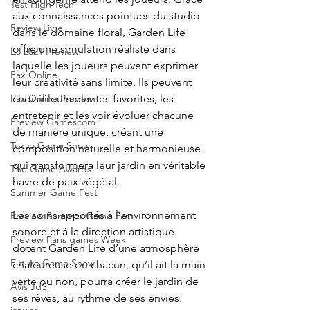
Test High Tech
aux connaissances pointues du studio 
Review Livre
dans le domaine floral, Garden Life 
offre une simulation réaliste dans 
E3 2021 Preview
laquelle les joueurs peuvent exprimer 
Pax Online
leur créativité sans limite. Ils peuvent 
choisir leurs plantes favorites, les 
Pax Online Preview
entretenir et les voir évoluer chacune 
Preview Gamescom
de manière unique, créant une 
Tokyo Game Show
composition naturelle et harmonieuse 
qui transformera leur jardin en véritable 
The Game Awards
havre de paix végétal.
Summer Game Fest
Les soins apportés à l’environnement 
Preview Summer Game Fest
sonore et à la direction artistique 
Preview Paris games Week
dotent Garden Life d’une atmosphère 
Future Game Show
chaleureuse où chacun, qu’il ait la main 
verte ou non, pourra créer le jardin de 
Avis JdS
ses rêves, au rythme de ses envies.