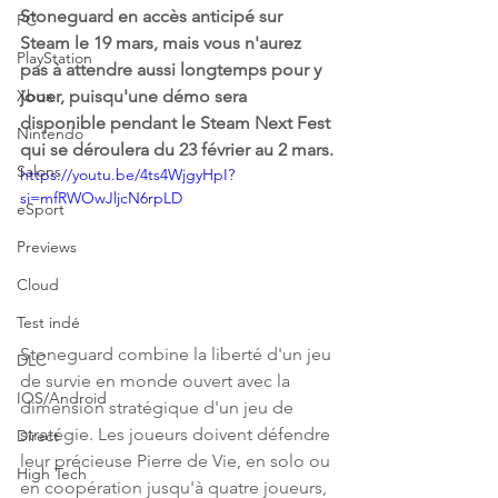
Stoneguard en accès anticipé sur 
PC
Steam le 19 mars, mais vous n'aurez 
PlayStation
pas à attendre aussi longtemps pour y 
Xbox
jouer, puisqu'une démo sera 
disponible pendant le Steam Next Fest 
Nintendo
qui se déroulera du 23 février au 2 mars.
Salons
https://youtu.be/4ts4WjgyHpI?
si=mfRWOwJljcN6rpLD
eSport
Previews
Cloud
Test indé
Stoneguard combine la liberté d'un jeu 
DLC
de survie en monde ouvert avec la 
IOS/Android
dimension stratégique d'un jeu de 
stratégie. Les joueurs doivent défendre 
Direct
leur précieuse Pierre de Vie, en solo ou 
High Tech
en coopération jusqu'à quatre joueurs, 