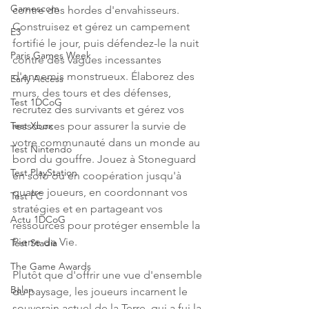
Gamescom
contre des hordes d'envahisseurs. 
Construisez et gérez un campement 
E3
fortifié le jour, puis défendez-le la nuit 
Paris Games Week
contre des vagues incessantes 
d'ennemis monstrueux. Élaborez des 
Early Access
murs, des tours et des défenses, 
Test 1DCoG
recrutez des survivants et gérez vos 
ressources pour assurer la survie de 
Test Xbox
votre communauté dans un monde au 
Test Nintendo
bord du gouffre. Jouez à Stoneguard 
Test PlayStation
en solo ou en coopération jusqu'à 
quatre joueurs, en coordonnant vos 
Test PC
stratégies et en partageant vos 
Actu 1DCoG
ressources pour protéger ensemble la 
Pierre de Vie.
Test Stadia
The Game Awards
Plutôt que d'offrir une vue d'ensemble 
Balan
du paysage, les joueurs incarnent le 
souverain actuel de la Terre, qui a fui la 