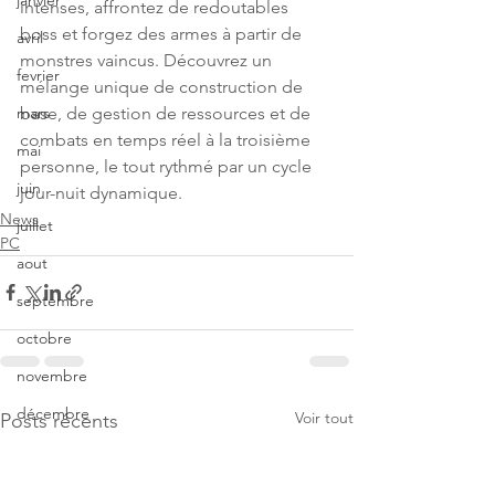
janvier
intenses, affrontez de redoutables 
boss et forgez des armes à partir de 
avril
monstres vaincus. Découvrez un 
fevrier
mélange unique de construction de 
base, de gestion de ressources et de 
mars
combats en temps réel à la troisième 
mai
personne, le tout rythmé par un cycle 
juin
jour-nuit dynamique.
News
juillet
PC
aout
septembre
octobre
novembre
décembre
Voir tout
Posts récents