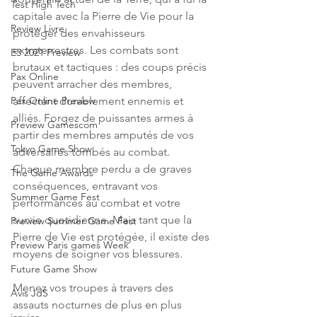
Test High Tech
capitale avec la Pierre de Vie pour la 
Review Livre
protéger des envahisseurs 
extraterrestres. Les combats sont 
E3 2021 Preview
brutaux et tactiques : des coups précis 
Pax Online
peuvent arracher des membres, 
affectant durablement ennemis et 
Pax Online Preview
alliés. Forgez de puissantes armes à 
Preview Gamescom
partir des membres amputés de vos 
Tokyo Game Show
adversaires tombés au combat. 
Chaque membre perdu a de graves 
The Game Awards
conséquences, entravant vos 
Summer Game Fest
performances au combat et votre 
survie quotidienne. Mais tant que la 
Preview Summer Game Fest
Pierre de Vie est protégée, il existe des 
Preview Paris games Week
moyens de soigner vos blessures.
Future Game Show
Menez vos troupes à travers des 
Avis JdS
assauts nocturnes de plus en plus 