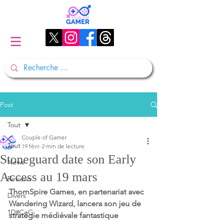
Post
Tout
Couple of Gamer
Tout
19 févr.
2 min de lecture
Stoneguard date son Early
News
Access au 19 mars
Reviews
ThornSpire Games, en partenariat avec 
Divers
Wandering Wizard, lancera son jeu de 
1D#CoG
stratégie médiévale fantastique 