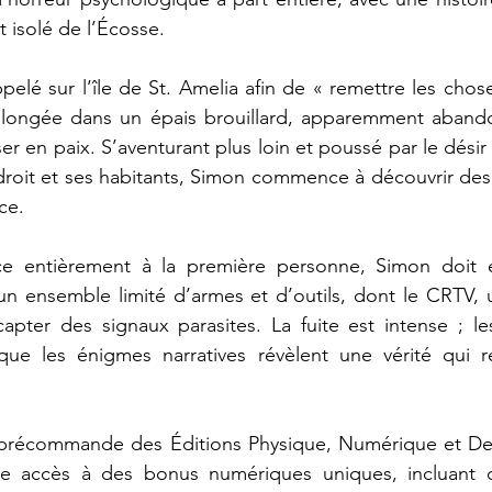
t isolé de l’Écosse.
pelé sur l’île de St. Amelia afin de « remettre les chose
plongée dans un épais brouillard, apparemment abando
r en paix. S’aventurant plus loin et poussé par le dési
droit et ses habitants, Simon commence à découvrir des
ce.
 entièrement à la première personne, Simon doit exp
t un ensemble limité d’armes et d’outils, dont le CRTV, u
capter des signaux parasites. La fuite est intense ; l
 que les énigmes narratives révèlent une vérité qui re
la précommande des Éditions Physique, Numérique et De
ne accès à des bonus numériques uniques, incluant 