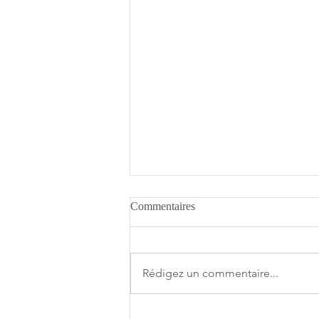
Commentaires
Rédigez un commentaire...
A.O.T. 3 se date au 10 décembre