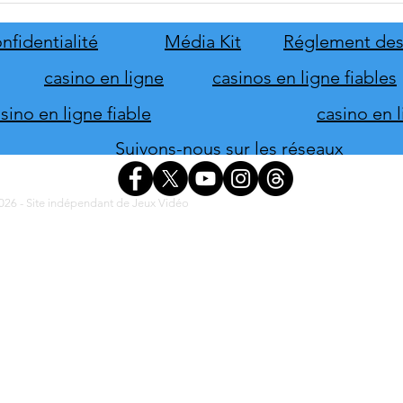
Stolen
le pr
de s
nfidentialité
Média Kit
Réglement des
d'hon
casino en ligne
casinos en ligne fiables
ino en ligne fiable
casino en 
Suivons-nous sur les réseaux
26 - Site indépendant de Jeux Vidéo