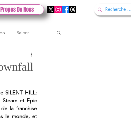
 Propos De Nous
ndo
Salons
Tech
Gamescom
ownfall
Test PlayStation
e SILENT HILL: 
, Steam et Epic 
e la franchise 
s le monde, et 