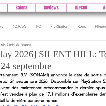
Salons
Reviews
1D#CoG
A
ers
1D#CoG
PC
PlayStation
Xbox
Ninte
 juin
2 min de lecture
Test indé
DLC
IOS/Android
Direct
High 
 Play 2026] SILENT HILL: T
u 24 septembre
Early Access
Test 1DCoG
Test Xbox
Test Nintendo
rtainment, B.V. (KONAMI) annonce la date de sortie d
 jeudi 24 septembre 2026. Disponible sur PlayStation 5
est Stadia
The Game Awards
Balan
uvent dès maintenant précommander le dernier opus d
’est vendue à plus de 17,1 millions d’exemplaires dan
tail la dernière bande-annonce.