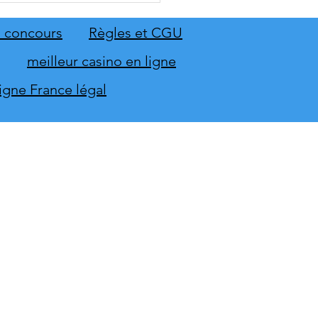
emier aperçu du gameplay
on extension Homme
 concours
Règles et CGU
neur
meilleur casino en ligne
ligne France légal