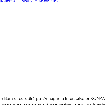
iC_bApFmU?si=BEaq9dA_tJGhBmdQ
n Burn et co-édité par Annapurna Interactive et KONAMI
d’horreur psychologique à part entière, avec une histoi