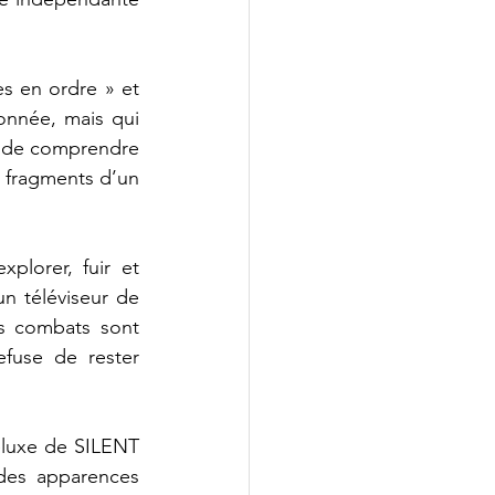
s en ordre » et 
nnée, mais qui 
r de comprendre 
 fragments d’un 
lorer, fuir et 
n téléviseur de 
es combats sont 
fuse de rester 
luxe de SILENT 
des apparences 