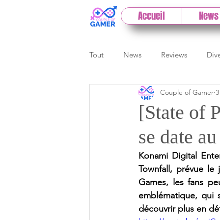
Accueil
News
Tout
News
Reviews
Div
Couple of Gamer
3
eSport
Previews
Cloud
[State of
se date a
E3
Paris Games Week
Konami Digital Ente
Townfall, prévue le
Test PC
Actu 1DCoG
T
Games, les fans pe
emblématique, qui s
découvrir plus en dé