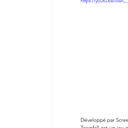
https://youtu.be/ow
Développé par Scree
Townfall est un jeu 