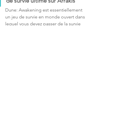
de survie ultime sur Arrakis
Dune: Awakening est essentiellement 
un jeu de survie en monde ouvert dans 
lequel vous devez passer de la survie 
au pouvoir ultime grâce à l’exploration, 
au combat, à la fabrication et à la 
construction. Mais c’est aussi bien plus 
que cela : une histoire épique et 
cinématographique, des mécaniques 
d’aventure et de RPG, et plusieurs 
façons de jouer, que ce soit en solo, 
sur un serveur privé ou auto-hébergé 
avec des amis, ou en multijoueur à 
grande échelle sur les serveurs 
officiels. À vous de choisir votre 
manière de jouer.
News
PlayStation
Xbox