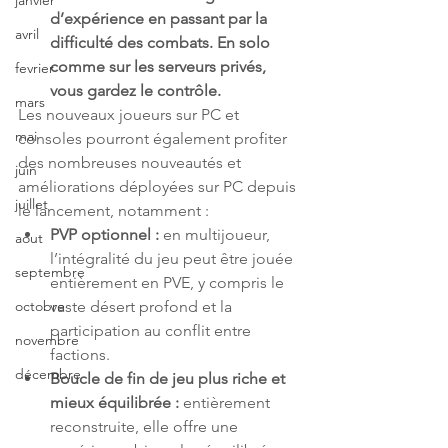
janvier
d’expérience en passant par la 
avril
difficulté des combats. En solo 
comme sur les serveurs privés, 
fevrier
vous gardez le contrôle.
mars
Les nouveaux joueurs sur PC et 
mai
consoles pourront également profiter 
des nombreuses nouveautés et 
juin
améliorations déployées sur PC depuis 
juillet
le lancement, notamment :
PVP optionnel : 
en multijoueur, 
aout
l’intégralité du jeu peut être jouée 
septembre
entièrement en PVE, y compris le 
vaste désert profond et la 
octobre
participation au conflit entre 
novembre
factions.
décembre
Boucle de fin de jeu plus riche et 
mieux équilibrée : 
entièrement 
reconstruite, elle offre une 