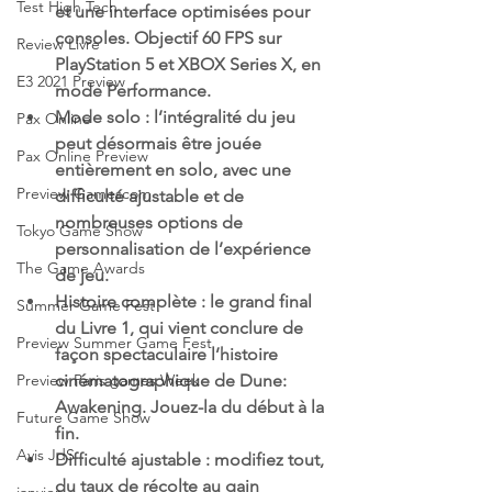
Test High Tech
et une interface optimisées pour 
consoles. Objectif 60 FPS sur 
Review Livre
PlayStation 5 et XBOX Series X, en 
E3 2021 Preview
mode Performance.
Mode solo : l’intégralité du jeu 
Pax Online
peut désormais être jouée 
Pax Online Preview
entièrement en solo, avec une 
Preview Gamescom
difficulté ajustable et de 
nombreuses options de 
Tokyo Game Show
personnalisation de l’expérience 
The Game Awards
de jeu.
Histoire complète : le grand final 
Summer Game Fest
du Livre 1, qui vient conclure de 
Preview Summer Game Fest
façon spectaculaire l’histoire 
cinématographique de Dune: 
Preview Paris games Week
Awakening. Jouez-la du début à la 
Future Game Show
fin.
Avis JdS
Difficulté ajustable : modifiez tout, 
du taux de récolte au gain 