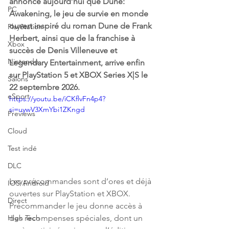
annonce aujourd’hui que Dune: 
PC
Awakening, le jeu de survie en monde 
ouvert inspiré du roman Dune de Frank 
PlayStation
Herbert, ainsi que de la franchise à 
Xbox
succès de Denis Villeneuve et 
Nintendo
Legendary Entertainment, arrive enfin 
sur PlayStation 5 et XBOX Series X|S le 
Salons
22 septembre 2026.
eSport
https://youtu.be/iCKflvFn4p4?
si=uywV3XmYbi1ZKngd
Previews
Cloud
Test indé
DLC
Les précommandes sont d’ores et déjà 
IOS/Android
ouvertes sur PlayStation et XBOX. 
Direct
Précommander le jeu donne accès à 
des récompenses spéciales, dont un 
High Tech