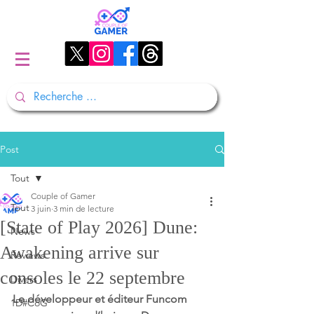
Post
Tout
Couple of Gamer
Tout
3 juin
3 min de lecture
[State of Play 2026] Dune:
News
Awakening arrive sur
Reviews
consoles le 22 septembre
Divers
Le développeur et éditeur Funcom 
1D#CoG