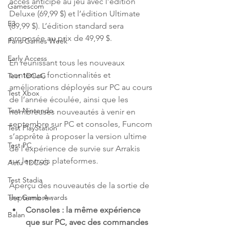
accès anticipé au jeu avec l’édition 
Gamescom
Deluxe (69,99 $) et l’édition Ultimate 
E3
(89,99 $). L’édition standard sera 
proposée au prix de 49,99 $. 
Paris Games Week
Early Access
En réunissant tous les nouveaux 
contenus, fonctionnalités et 
Test 1DCoG
améliorations déployés sur PC au cours 
Test Xbox
de l’année écoulée, ainsi que les 
Test Nintendo
nombreuses nouveautés à venir en 
septembre sur PC et consoles, Funcom 
Test PlayStation
s’apprête à proposer la version ultime 
Test PC
de l’expérience de survie sur Arrakis 
sur les trois plateformes.
Actu 1DCoG
Test Stadia
Aperçu des nouveautés de la sortie de 
septembre :
The Game Awards
Consoles : la même expérience 
Balan
que sur PC, avec des commandes 