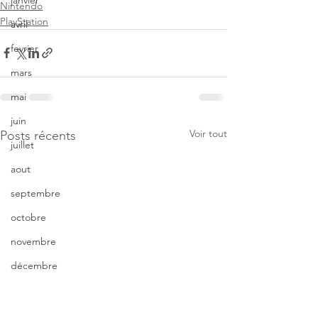
janvier
Nintendo
PlayStation
avril
fevrier
mars
mai
juin
Voir tout
Posts récents
juillet
aout
septembre
octobre
novembre
décembre