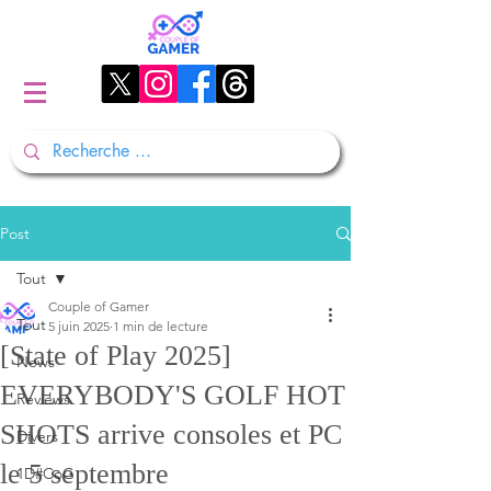
Post
Tout
Couple of Gamer
Tout
5 juin 2025
1 min de lecture
[State of Play 2025]
News
EVERYBODY'S GOLF HOT
Reviews
SHOTS arrive consoles et PC
Divers
le 5 septembre
1D#CoG