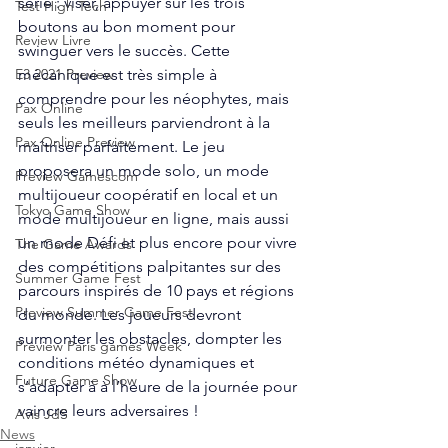
série : viser, appuyer sur les trois 
Test High Tech
boutons au bon moment pour 
Review Livre
swinguer vers le succès. Cette 
mécanique est très simple à 
E3 2021 Preview
comprendre pour les néophytes, mais 
Pax Online
seuls les meilleurs parviendront à la 
Pax Online Preview
maîtriser parfaitement. Le jeu 
proposera un mode solo, un mode 
Preview Gamescom
multijoueur coopératif en local et un 
Tokyo Game Show
mode multijoueur en ligne, mais aussi 
un mode Défi et plus encore pour vivre 
The Game Awards
des compétitions palpitantes sur des 
Summer Game Fest
parcours inspirés de 10 pays et régions 
Preview Summer Game Fest
du monde. Les joueurs devront 
surmonter les obstacles, dompter les 
Preview Paris games Week
conditions météo dynamiques et 
Future Game Show
s’adapter à à l’heure de la journée pour 
vaincre leurs adversaires !
Avis JdS
News