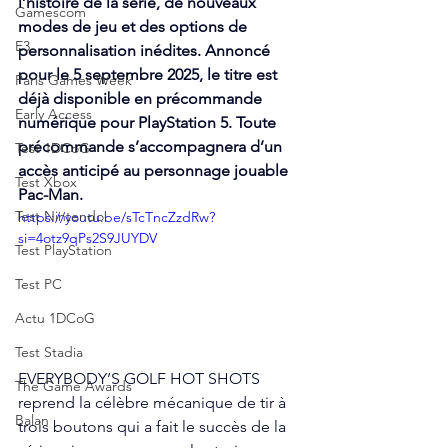
l’histoire de la série, de nouveaux 
Gamescom
modes de jeu et des options de 
E3
personnalisation inédites. Annoncé 
pour le 5 septembre 2025, le titre est 
Paris Games Week
déjà disponible en précommande 
Early Access
numérique pour PlayStation 5. Toute 
précommande s’accompagnera d’un 
Test 1DCoG
accès anticipé au personnage jouable 
Test Xbox
Pac-Man.
Test Nintendo
https://youtu.be/sTcTncZzdRw?
si=4otz9qPs2S9JUYDV
Test PlayStation
Test PC
Actu 1DCoG
Test Stadia
EVERYBODY’S GOLF HOT SHOTS 
The Game Awards
reprend la célèbre mécanique de tir à 
Balan
trois boutons qui a fait le succès de la 