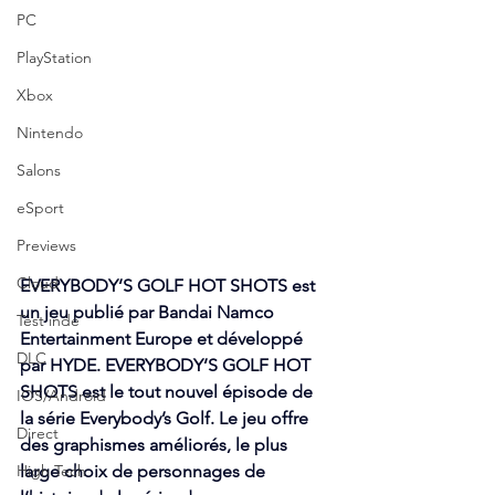
PC
PlayStation
Xbox
Nintendo
Salons
eSport
Previews
Cloud
EVERYBODY’S GOLF HOT SHOTS est 
un jeu publié par Bandai Namco 
Test indé
Entertainment Europe et développé 
DLC
par HYDE. EVERYBODY’S GOLF HOT 
SHOTS est le tout nouvel épisode de 
IOS/Android
la série Everybody’s Golf. Le jeu offre 
Direct
des graphismes améliorés, le plus 
High Tech
large choix de personnages de 