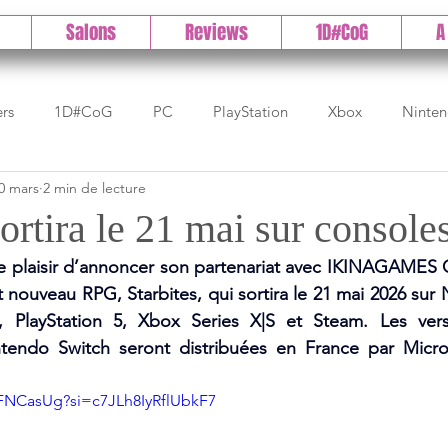
Salons
Reviews
1D#CoG
A
ers
1D#CoG
PC
PlayStation
Xbox
Ninte
0 mars
2 min de lecture
Test indé
DLC
IOS/Android
Direct
High 
sortira le 21 mai sur console
le plaisir d’annoncer son partenariat avec IKINAGAMES Co
Early Access
Test 1DCoG
Test Xbox
Test Nintendo
t nouveau RPG, Starbites, qui sortira le 21 mai 2026 sur 
, PlayStation 5, Xbox Series X|S et Steam. Les vers
ntendo Switch seront distribuées en France par Microid
est Stadia
The Game Awards
Balan
RFNCasUg?si=c7JLh8IyRflUbkF7