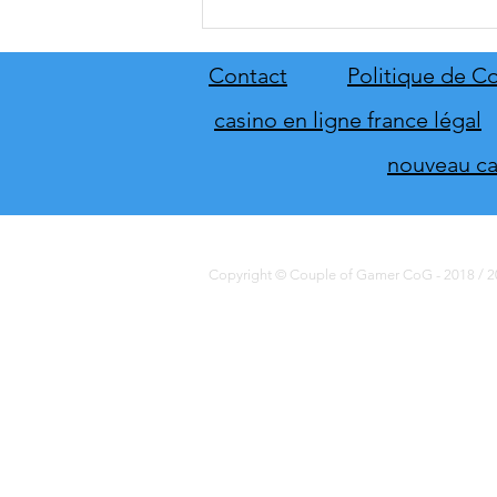
[THQ Nordic Digital Showcase
2026] Découvrez les annonces
du direct de THQ Nordic
Contact
Politique de Co
casino en ligne france légal
nouveau cas
Copyright © Couple of Gamer CoG - 2018 / 20