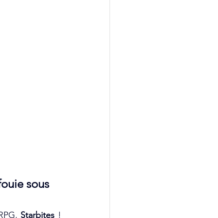
fouie sous 
 RPG, 
Starbites
 ! 