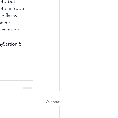
torbot 
ote un robot 
e flashy.
ecrets. 
nce et de 
yStation 5, 
Voir tout