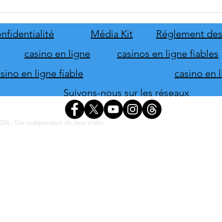
Disney Epic Mickey :
Let's
Rebrushed se mobilise pour son
ABBA
lancement
nove
nfidentialité
Média Kit
Réglement des
casino en ligne
casinos en ligne fiables
ino en ligne fiable
casino en 
Suivons-nous sur les réseaux
26 - Site indépendant de Jeux Vidéo