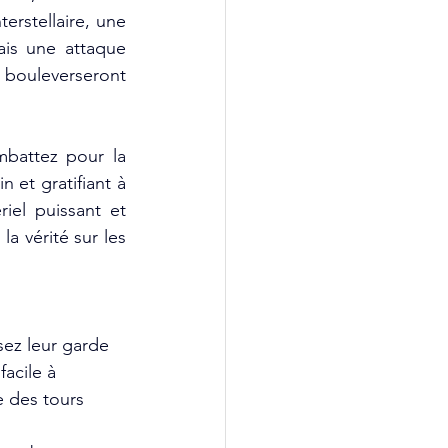
erstellaire, une 
is une attaque 
bouleverseront 
battez pour la 
et gratifiant à 
el puissant et 
a vérité sur les 
sez leur garde 
acile à 
 des tours 