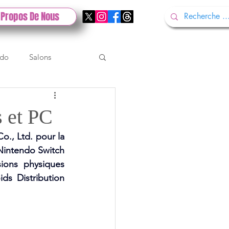
 Propos De Nous
ndo
Salons
Tech
Gamescom
s et PC
., Ltd. pour la 
Test PlayStation
Nintendo Switch 
ions physiques 
s Distribution 