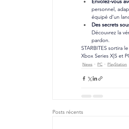
Envolez-vous av
personnel, adapt
équipé d’un lanc
Des secrets sous
Découvrez la vér
pardon.
STARBITES sortira le
Xbox Series X|S et P
News
PC
PlayStation
Posts récents