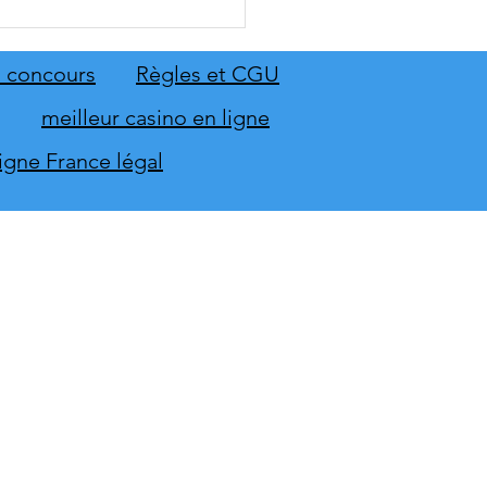
 Sing 2027 et Let's Sing
 seront sur scène en
mbre
 concours
Règles et CGU
meilleur casino en ligne
ligne France légal