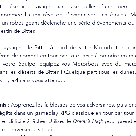
te désertique ravagée par les séquelles d’une guerre int
 nommée Lukida rêve de s’évader vers les étoiles. Ma
un robot géant déclenche une série d’événements qui 
destin de Bitter.
 paysages de Bitter à bord de votre Motorbot et com
tème de combat en tour par tour facile à prendre en main 
ez votre équipe, équipez vos Motorbots avec du matéri
ans les déserts de Bitter ! Quelque part sous les dunes, l
il y a 45 ans vous attend...
is :
 Apprenez les faiblesses de vos adversaires, puis bri
dégâts dans un gameplay RPG classique en tour par tour, f
t difficile à lâcher. Utilisez le 
Driver’s High
 pour prendre
et renverser la situation !