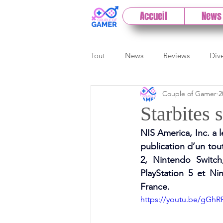
Accueil
News
Tout
News
Reviews
Div
Couple of Gamer
2
eSport
Previews
Cloud
Starbites 
NIS America, Inc. a 
E3
Paris Games Week
publication d’un tou
2, Nintendo Switch
PlayStation 5 et Ni
Test PC
Actu 1DCoG
T
France.
https://youtu.be/gGh