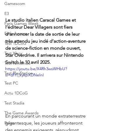
Gamescom
E3
Le studio italien Caracal Games et 
Paris Games Week
l’éditeur Dear Villagers sont fiers 
Early Access
d’annoncer la date de sortie de leur 
très attendu jeu indé d’action-aventure 
Test 1DCoG
de science-fiction en monde ouvert, 
Test Xbox
Star Overdrive. Il arrivera sur Nintendo 
Switch le 10 avril 2025.
Test Nintendo
https://youtu.be/X4Rh3wsWHbU?
Test PlayStation
si=dfYi_kykpXDNeInI
Test PC
Actu 1DCoG
Test Stadia
The Game Awards
En parcourant un monde extraterrestre 
gigantesque, les joueurs affronteront 
Balan
des ennemis exigeants, résoudront 