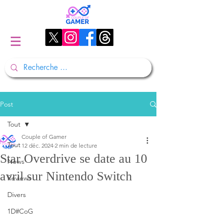
Post
Tout
Couple of Gamer
Tout
12 déc. 2024
2 min de lecture
Star Overdrive se date au 10
News
avril sur Nintendo Switch
Reviews
Divers
1D#CoG