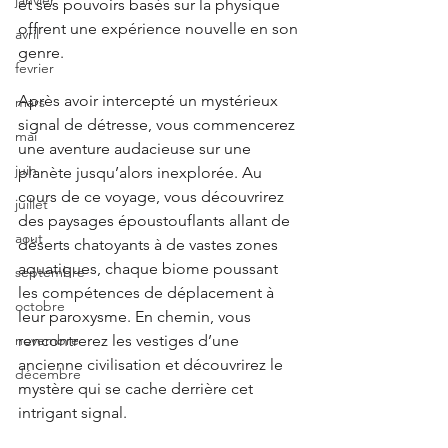
janvier
et ses pouvoirs basés sur la physique 
offrent une expérience nouvelle en son 
avril
genre.
fevrier
Après avoir intercepté un mystérieux 
mars
signal de détresse, vous commencerez 
mai
une aventure audacieuse sur une 
juin
planète jusqu’alors inexplorée. Au 
cours de ce voyage, vous découvrirez 
juillet
des paysages époustouflants allant de 
aout
déserts chatoyants à de vastes zones 
aquatiques, chaque biome poussant 
septembre
les compétences de déplacement à 
octobre
leur paroxysme. En chemin, vous 
rencontrerez les vestiges d’une 
novembre
ancienne civilisation et découvrirez le 
décembre
mystère qui se cache derrière cet 
intrigant signal.