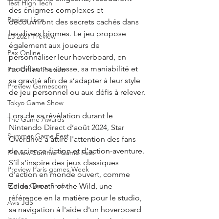
Test High Tech
des énigmes complexes et 
Review Livre
découvriront des secrets cachés dans 
les divers biomes. Le jeu propose 
E3 2021 Preview
également aux joueurs de 
Pax Online
personnaliser leur hoverboard, en 
modifiant sa vitesse, sa maniabilité et 
Pax Online Preview
sa gravité afin de s’adapter à leur style 
Preview Gamescom
de jeu personnel ou aux défis à relever.
Tokyo Game Show
Lors de sa révélation durant le 
The Game Awards
Nintendo Direct d’août 2024, Star 
Summer Game Fest
Overdrive a attiré l'attention des fans 
de science-fiction et d’action-aventure. 
Preview Summer Game Fest
S’il s'inspire des jeux classiques 
Preview Paris games Week
d’action en monde ouvert, comme 
Zelda: Breath of the Wild, une 
Future Game Show
référence en la matière pour le studio, 
Avis JdS
sa navigation à l'aide d'un hoverboard 