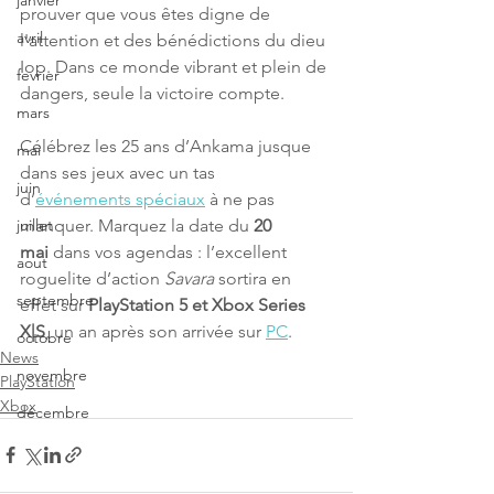
janvier
prouver que vous êtes digne de 
avril
l'attention et des bénédictions du dieu 
Iop. Dans ce monde vibrant et plein de 
fevrier
dangers, seule la victoire compte.
mars
Célébrez les 25 ans d’Ankama jusque 
mai
dans ses jeux avec un tas 
juin
d’
événements spéciaux
 à ne pas 
manquer. Marquez la date du 
20 
juillet
mai
 dans vos agendas : l’excellent 
aout
roguelite d’action 
Savara 
sortira en 
septembre
effet sur 
PlayStation 5 et Xbox Series 
X|S
, un an après son arrivée sur 
PC
.
octobre
News
novembre
PlayStation
Xbox
décembre