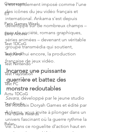
Gamescom
s’est rapidement imposé comme l’une 
des icônes du jeu vidéo français et 
E3
international. Ankama s’est depuis 
Paris Games Week
développé sur de nombreux champs – 
jeux de société, romans graphiques, 
Early Access
séries animées – devenant un véritable 
Test 1DCoG
groupe transmédia qui soutient, 
aujourd’hui encore, la production 
Test Xbox
française de jeux vidéo.
Test Nintendo
Incarnez une puissante 
Test PlayStation
guerrière et battez des 
Test PC
monstre redoutables
Actu 1DCoG
Savara
, développé par le jeune studio 
Test Stadia
de Roubaix Doryah Games et édité par 
Ankama, vous invite à plonger dans un 
The Game Awards
univers fascinant où la guerre rythme la 
Balan
vie. Dans ce roguelite d’action haut en 