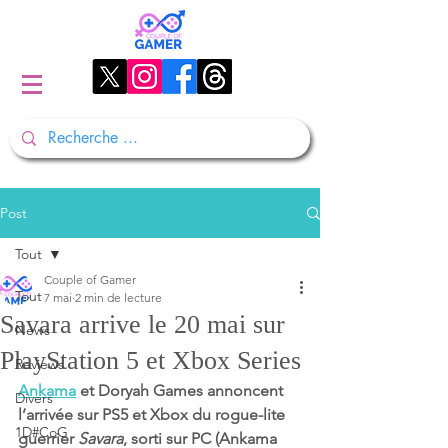
Post
Tout
Couple of Gamer
Tout
7 mai
2 min de lecture
Savara arrive le 20 mai sur
News
PlayStation 5 et Xbox Series
Reviews
Ankama
 et Doryah Games annoncent 
Divers
l’arrivée sur PS5 et Xbox du rogue-lite 
1D#CoG
guerrier 
Savara
, sorti sur PC (Ankama 