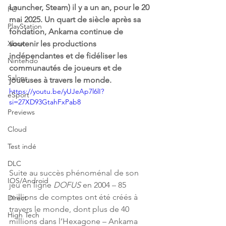
Launcher, Steam) il y a un an, pour le 20 
PC
mai 2025. Un quart de siècle après sa 
PlayStation
fondation, Ankama continue de 
Xbox
soutenir les productions 
indépendantes et de fidéliser les 
Nintendo
communautés de joueurs et de 
Salons
joueuses à travers le monde.
https://youtu.be/yUJeAp7l6lI?
eSport
si=27XD93GtahFxPab8
Previews
Cloud
Test indé
DLC
Suite au succès phénoménal de son 
IOS/Android
jeu en ligne 
DOFUS
 en 2004 – 85 
millions de comptes ont été créés à 
Direct
travers le monde, dont plus de 40 
High Tech
millions dans l’Hexagone – Ankama 