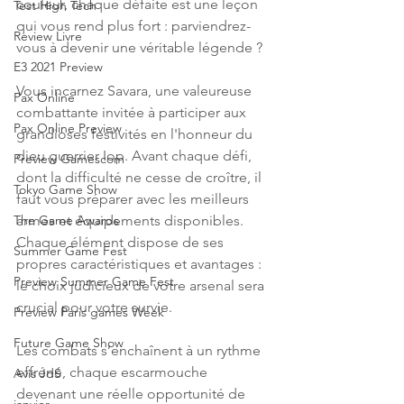
couleur, chaque défaite est une leçon 
Test High Tech
qui vous rend plus fort : parviendrez-
Review Livre
vous à devenir une véritable légende ?
E3 2021 Preview
Vous incarnez Savara, une valeureuse 
Pax Online
combattante invitée à participer aux 
Pax Online Preview
grandioses festivités en l'honneur du 
dieu guerrier Iop. Avant chaque défi, 
Preview Gamescom
dont la difficulté ne cesse de croître, il 
Tokyo Game Show
faut vous préparer avec les meilleurs 
armes et équipements disponibles. 
The Game Awards
Chaque élément dispose de ses 
Summer Game Fest
propres caractéristiques et avantages : 
Preview Summer Game Fest
le choix judicieux de votre arsenal sera 
crucial pour votre survie.
Preview Paris games Week
Future Game Show
Les combats s’enchaînent à un rythme 
effréné, chaque escarmouche 
Avis JdS
devenant une réelle opportunité de 