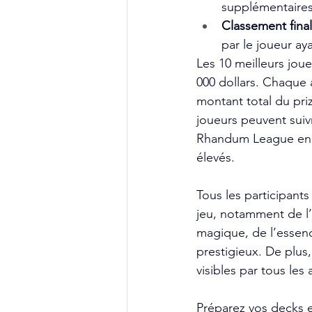
supplémentaires
Classement final
par le joueur ay
Les 10 meilleurs jou
000 dollars. Chaque a
montant total du pri
joueurs peuvent suiv
Rhandum League en jeu
élevés.
Tous les participan
jeu, notamment de l’
magique, de l’essenc
prestigieux. De plus,
visibles par tous les 
Préparez vos decks et