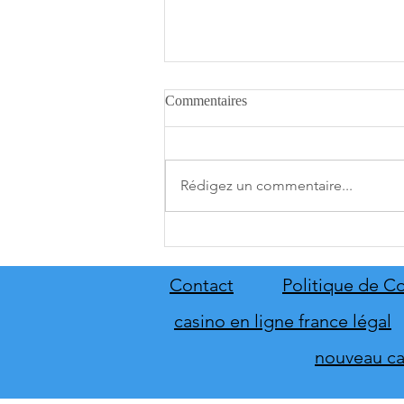
Commentaires
Rédigez un commentaire...
A.O.T. 3 se date au 10 décembre
Contact
Politique de Co
casino en ligne france légal
nouveau cas