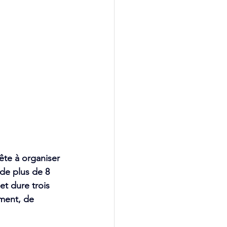
ête à organiser 
e plus de 8 
et dure trois 
ment, de 