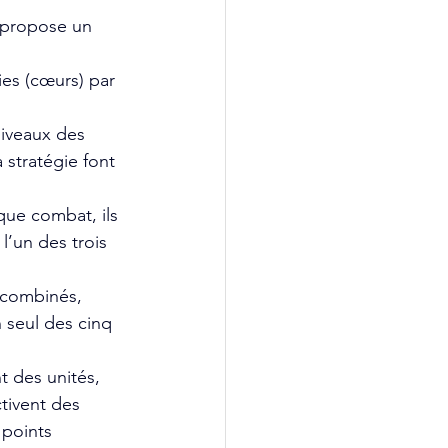
t propose un 
vies (cœurs) par 
niveaux des 
stratégie font 
que combat, ils 
’un des trois 
 combinés, 
 seul des cinq 
t des unités, 
tivent des 
 points 