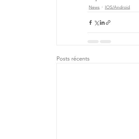
News
IOS/Android
Posts récents