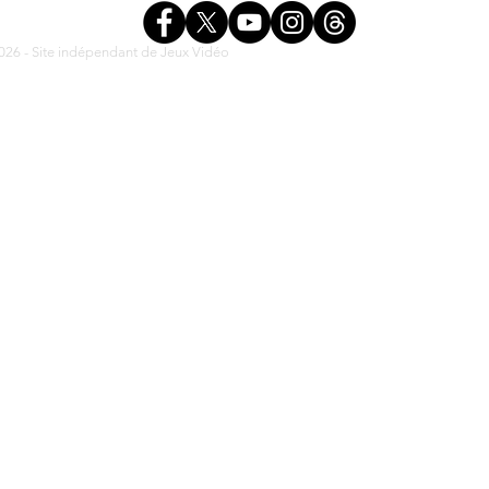
26 - Site indépendant de Jeux Vidéo