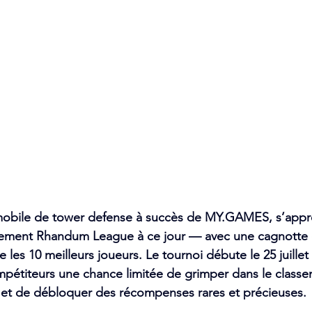
mobile de tower defense à succès de 
MY.GAMES
, s’appr
ement Rhandum League à ce jour — avec une cagnotte d
e les 10 meilleurs joueurs. Le tournoi débute le 25 juillet 
ompétiteurs une chance limitée de grimper dans le classe
e et de débloquer des récompenses rares et précieuses.