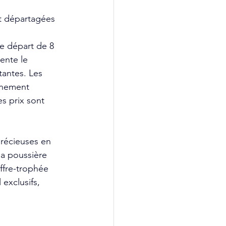
nt départagées 
e départ de 8 
ente le 
antes. Les 
énement 
es prix sont 
récieuses en 
la poussière 
ffre-trophée 
exclusifs, 