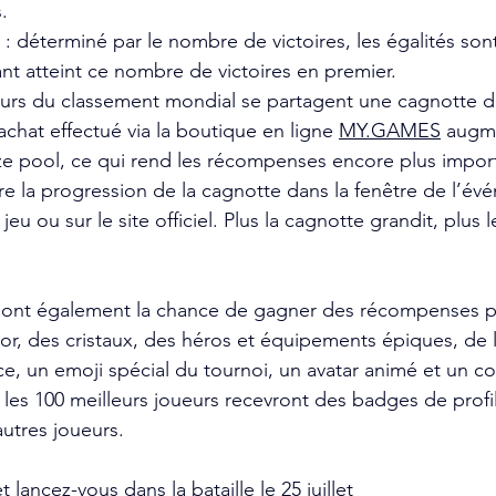
.
 : déterminé par le nombre de victoires, les égalités so
ant atteint ce nombre de victoires en premier.
eurs du classement mondial se partagent une cagnotte d
chat effectué via la boutique en ligne 
MY.GAMES
 augm
ze pool, ce qui rend les récompenses encore plus import
re la progression de la cagnotte dans la fenêtre de l’év
 ou sur le site officiel. Plus la cagnotte grandit, plus l
ts ont également la chance de gagner des récompenses p
or, des cristaux, des héros et équipements épiques, de 
e, un emoji spécial du tournoi, un avatar animé et un co
 les 100 meilleurs joueurs recevront des badges de profil 
autres joueurs.
 lancez-vous dans la bataille le 25 juillet