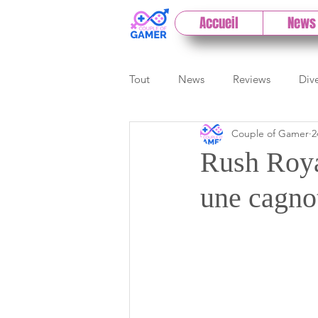
Accueil
News
Tout
News
Reviews
Div
Couple of Gamer
2
eSport
Previews
Cloud
Rush Roya
une cagno
E3
Paris Games Week
Test PC
Actu 1DCoG
T