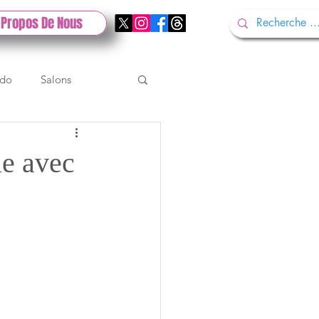
 Propos De Nous
ndo
Salons
Tech
Gamescom
e avec
Test PlayStation