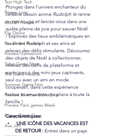
Test High Tech
Plongez dans l'univers enchanteur du 
Review Livre
célèbre dessin animé 
Rudolph le renne 
au nez rouge et lancez-vous
 dans une 
E3 2021 Preview
quête pleine de joie pour sauver Noël 
Pax Online
! Explorez des lieux emblématiques en 
incarnant Rudolph et ses amis et 
Pax Online Preview
relevez des défis stimulants. Découvrez 
Preview Gamescom
des objets de Noël à collectionner, 
Tokyo Game Show
relevez des défis de plateforme et 
participez à des mini-jeux captivants, 
The Game Awards
seul ou avec un ami en mode 
Summer Game Fest
coopératif, dans cette expérience 
festive et amusante qui plaira à toute la 
Preview Summer Game Fest
famille !
Preview Paris games Week
Future Game Show
Caractéristiques:
UNE ICÔNE DES VACANCES EST 
Avis JdS
DE RETOUR :
 Entrez dans un pays 