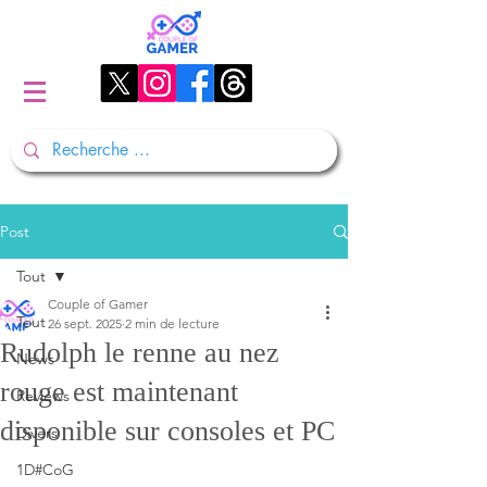
Post
Tout
Couple of Gamer
Tout
26 sept. 2025
2 min de lecture
Rudolph le renne au nez
News
rouge est maintenant
Reviews
disponible sur consoles et PC
Divers
1D#CoG