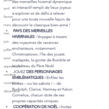
janvier
des merveilles hivernal dynamique 
et interactif rempli de lieux joyeux 
avril
à explorer et de défis à relever 
fevrier
pour une toute nouvelle façon de 
découvrir le classique bien-aimé !
mars
PAYS DES MERVEILLES 
mai
HIVERNALES :
 Voyagez à travers 
juin
des royaumes de vacances 
enchanteurs, notamment 
juillet
Christmastown, l'île des jouets 
aout
inadaptés, la grotte de Bumble et 
le château du Père Noël.
septembre
 JOUEZ 
DES PERSONNAGES 
octobre
EMBLÉMATIQUES :
 Enfilez les 
novembre
bottes – ou les sabots ! – de 
Rudolph, Clarice, Hermey et Yukon 
décembre
Cornelius, chacun doté de ses 
propres capacités uniques.
COOPÉRATION DE NOËL :
 Invitez 