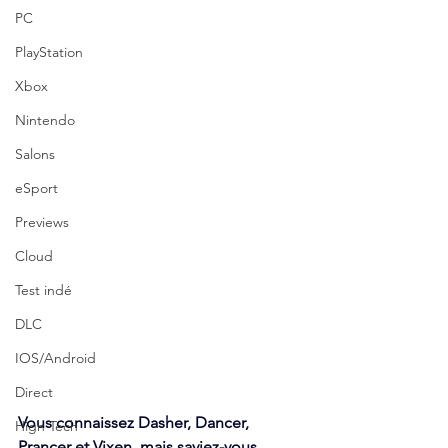
PC
PlayStation
Xbox
Nintendo
Salons
eSport
Previews
Cloud
Test indé
DLC
IOS/Android
Direct
Vous connaissez Dasher, Dancer, 
High Tech
Prancer et Vixen, mais saviez-vous 