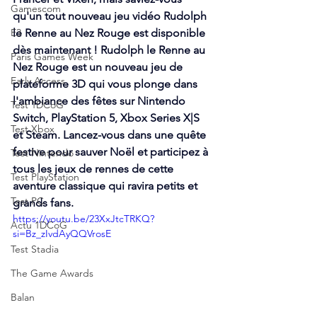
Gamescom
qu'un tout nouveau jeu vidéo Rudolph 
E3
le Renne au Nez Rouge est disponible 
dès maintenant ! Rudolph le Renne au 
Paris Games Week
Nez Rouge est un nouveau jeu de 
Early Access
plateforme 3D qui vous plonge dans 
l'ambiance des fêtes sur Nintendo 
Test 1DCoG
Switch, PlayStation 5, Xbox Series X|S 
Test Xbox
et Steam. Lancez-vous dans une quête 
festive pour sauver Noël et participez à 
Test Nintendo
tous les jeux de rennes de cette 
Test PlayStation
aventure classique qui ravira petits et 
Test PC
grands fans.
https://youtu.be/23XxJtcTRKQ?
Actu 1DCoG
si=Bz_zIvdAyQQVrosE
Test Stadia
The Game Awards
Balan