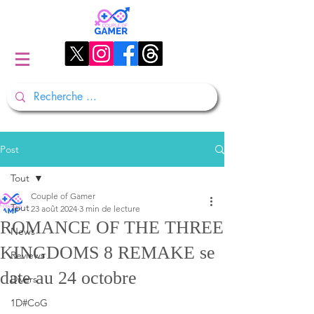
Post
Tout
Couple of Gamer
Tout
23 août 2024
3 min de lecture
ROMANCE OF THE THREE
News
KINGDOMS 8 REMAKE se
Reviews
date au 24 octobre
Divers
1D#CoG