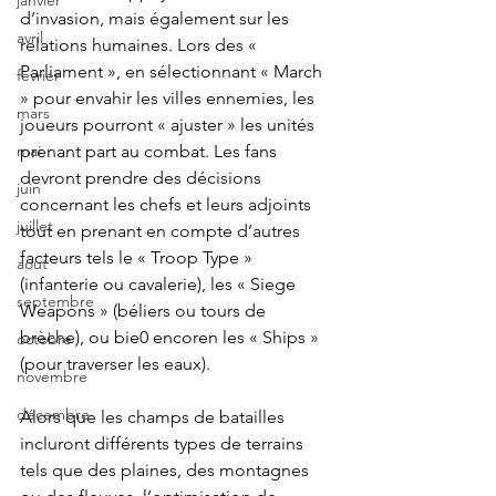
janvier
d’invasion, mais également sur les 
avril
relations humaines. Lors des « 
Parliament », en sélectionnant « March 
fevrier
» pour envahir les villes ennemies, les 
mars
joueurs pourront « ajuster » les unités 
prenant part au combat. Les fans 
mai
devront prendre des décisions 
juin
concernant les chefs et leurs adjoints 
juillet
tout en prenant en compte d’autres 
facteurs tels le « Troop Type » 
aout
(infanterie ou cavalerie), les « Siege 
septembre
Weapons » (béliers ou tours de 
brèche), ou bie0 encoren les « Ships » 
octobre
(pour traverser les eaux).
novembre
décembre
Alors que les champs de batailles 
incluront différents types de terrains 
tels que des plaines, des montagnes 