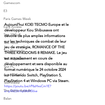
Gamescom
E3
Paris Games Week
Aujourd’hui KOEI TECMO Europe et le 
Early Access
développeur Kou Shibusawa ont 
Test 1DCoG
dévoilé de plus amples informations 
sur les techniques de combat de leur 
Test Xbox
jeu de stratégie, ROMANCE OF THE 
Test Nintendo
THREE KINGDOMS 8 REMAKE. Le jeu 
est actuellement en cours de 
Test PlayStation
développement et sera disponible au 
Test PC
format numérique le 24 octobre 2024 
Actu 1DCoG
sur Nintendo Switch, PlayStation 5, 
PlayStation 4 et Windows PC via Steam.
Test Stadia
https://youtu.be/rP6zHxsCm1E?
The Game Awards
si=pWZ2kHqf0fd95Vxe
Balan