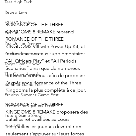
Test High Tech
Review Livre
E3 2021 Preview
ROMANCE OF THE THREE 
KINGDOMS 8 REMAKE reprend 
Pax Online
ROMANCE OF THE THREE 
Pax Online Preview
KINGDOMS VIII with Power Up Kit, et 
inclura les contenus supplémentaires 
Preview Gamescom
“All Officers Play” et “All Periods 
Tokyo Game Show
Scenarios” ainsi que de nombreux 
The Game Awards
nouveaux contenus afin de proposer 
l’expérience Romance of the Three 
Summer Game Fest
Kingdoms la plus complète à ce jour.
Preview Summer Game Fest
ROMANCE OF THE THREE 
Preview Paris games Week
KINGDOMS 8 REMAKE proposera des 
Future Game Show
batailles retravaillées au cours 
Avis JdS
desquelles les joueurs devront non 
seulement s’appuyer sur leurs forces 