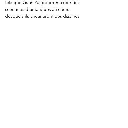
tels que Guan Yu, pourront créer des 
scénarios dramatiques au cours 
desquels ils anéantiront des dizaines 
de milliers de troupes ennemis en 
combinant habilement ces éléments, 
ce qui permettra des come-back 
légendaires tels que la « Battle of Chibi 
»
ROMANCE OF THE THREE 
KINGDOMS 8 REMAKE sera disponible 
au format numérique le 24 octobre 
2024 sur Nintendo Switch™, 
PlayStation®5, PlayStation®4 et 
Windows PC via Steam
News
PC
PlayStation