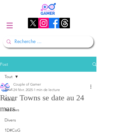
Post
Tout
Couple of Gamer
Tout
24 févr. 2025
1 min de lecture
River Towns se date au 24
News
mars
Reviews
Divers
1D#CoG