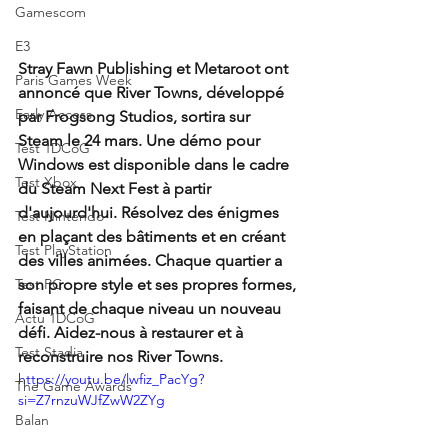
Gamescom
E3
Stray Fawn Publishing et Metaroot ont 
Paris Games Week
annoncé que River Towns, développé 
Early Access
par Frogsong Studios, sortira sur 
Steam le 24 mars. Une démo pour 
Test 1DCoG
Windows est disponible dans le cadre 
Test Xbox
du Steam Next Fest à partir 
d'aujourd'hui. Résolvez des énigmes 
Test Nintendo
en plaçant des bâtiments et en créant 
Test PlayStation
des villes animées. Chaque quartier a 
Test PC
son propre style et ses propres formes, 
faisant de chaque niveau un nouveau 
Actu 1DCoG
défi. Aidez-nous à restaurer et à 
Test Stadia
reconstruire nos River Towns.
https://youtu.be/lwfiz_PacYg?
The Game Awards
si=Z7rnzuWJfZwW2ZYg
Balan