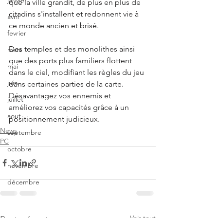
janvier
que la ville grandit, de plus en plus de 
citadins s'installent et redonnent vie à 
avril
ce monde ancien et brisé.
fevrier
Des temples et des monolithes ainsi 
mars
que des ports plus familiers flottent 
mai
dans le ciel, modifiant les règles du jeu 
juin
dans certaines parties de la carte. 
Désavantagez vos ennemis et 
juillet
améliorez vos capacités grâce à un 
aout
positionnement judicieux.
News
septembre
PC
octobre
novembre
décembre
Voir tout