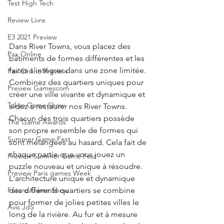
Test High Tech
Review Livre
E3 2021 Preview
Dans River Towns, vous placez des 
Pax Online
bâtiments de formes différentes et les 
faites s'intégrer dans une zone limitée. 
Pax Online Preview
Combinez des quartiers uniques pour 
Preview Gamescom
créer une ville vivante et dynamique et 
Tokyo Game Show
aidez à restaurer nos River Towns. 
Chacun des trois quartiers possède 
The Game Awards
son propre ensemble de formes qui 
Summer Game Fest
sont mélangées au hasard. Cela fait de 
chaque partie que vous jouez un 
Preview Summer Game Fest
puzzle nouveau et unique à résoudre. 
Preview Paris games Week
L'architecture unique et dynamique 
des différents quartiers se combine 
Future Game Show
pour former de jolies petites villes le 
Avis JdS
long de la rivière. Au fur et à mesure 