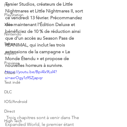
Tarsier Studios, créateurs de Little 
PC
Nightmares et Little Nightmares II, sort 
PlayStation
ce vendredi 13 février. Précommandez 
Xbox
dès maintenant l’Édition Deluxe et 
bénéficiez de 10 % de réduction ainsi 
Nintendo
que d’un accès au Season Pass de 
Salons
REANIMAL, qui inclut les trois 
extensions de la campagne « Le 
eSport
Monde Étendu » et propose de 
Previews
nouvelles horreurs à survivre.
https://youtu.be/Bpi4lx9Lsl4?
Cloud
si=axrOgy1z9SZjapqr
Test indé
DLC
IOS/Android
Direct
 Trois chapitres sont à venir dans The 
High Tech
Expanded World, le premier étant 