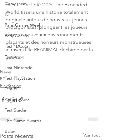
Gamescom
prévu pour l'été 2026. The Expanded 
World tissera une histoire totalement 
E3
originale autour de nouveaux jeunes 
Paris Games Week
protagonistes, plongeant les joueurs 
dans de nouveaux environnements 
Early Access
glaçants et des horreurs monstrueuses 
Test 1DCoG
à travers l'île REANIMAL déchirée par la 
guerre.
Test Xbox
Test Nintendo
News
Test PlayStation
PC
PlayStation
Test PC
Actu 1DCoG
Test Stadia
The Game Awards
Balan
Voir tout
Posts récents