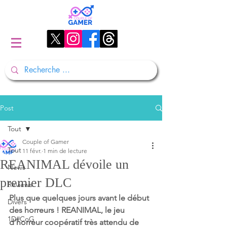
Post
Tout
Couple of Gamer
Tout
11 févr.
1 min de lecture
REANIMAL dévoile un
News
premier DLC
Reviews
Plus que quelques jours avant le début 
Divers
des horreurs ! REANIMAL, le jeu 
1D#CoG
d’horreur coopératif très attendu de 