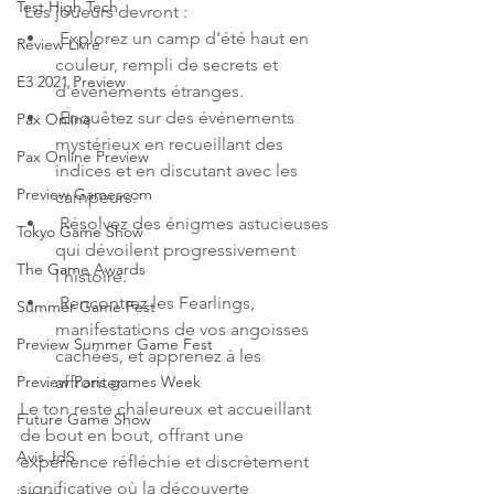
Test High Tech
 Les joueurs devront :
 Explorez un camp d'été haut en 
Review Livre
couleur, rempli de secrets et 
E3 2021 Preview
d'événements étranges.
 Enquêtez sur des événements 
Pax Online
mystérieux en recueillant des 
Pax Online Preview
indices et en discutant avec les 
Preview Gamescom
campeurs.
 Résolvez des énigmes astucieuses 
Tokyo Game Show
qui dévoilent progressivement 
The Game Awards
l'histoire.
 Rencontrez les Fearlings, 
Summer Game Fest
manifestations de vos angoisses 
Preview Summer Game Fest
cachées, et apprenez à les 
affronter.
Preview Paris games Week
Le ton reste chaleureux et accueillant 
Future Game Show
de bout en bout, offrant une 
Avis JdS
expérience réfléchie et discrètement 
significative où la découverte 