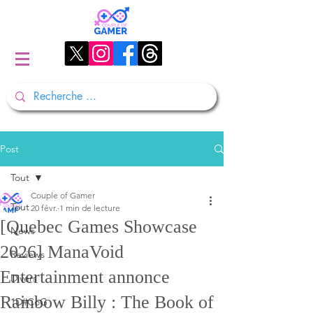
Post
Tout
Couple of Gamer
Tout
20 févr.
1 min de lecture
[Quebec Games Showcase
News
2026] ManaVoid
Reviews
Entertainment annonce
Divers
Rainbow Billy : The Book of
1D#CoG