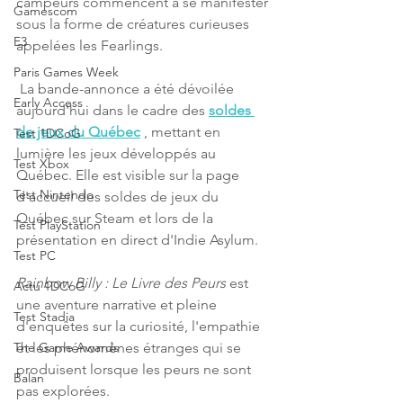
campeurs commencent à se manifester 
Gamescom
sous la forme de créatures curieuses 
E3
appelées les Fearlings.
Paris Games Week
 La bande-annonce a été dévoilée 
Early Access
aujourd'hui dans le cadre des 
soldes 
de jeux du Québec
 , mettant en 
Test 1DCoG
lumière les jeux développés au 
Test Xbox
Québec. Elle est visible sur la page 
Test Nintendo
d'accueil des soldes de jeux du 
Québec sur Steam et lors de la 
Test PlayStation
présentation en direct d'Indie Asylum.
Test PC
Rainbow Billy : Le Livre des Peurs
 est 
Actu 1DCoG
une aventure narrative et pleine 
Test Stadia
d'enquêtes sur la curiosité, l'empathie 
et les phénomènes étranges qui se 
The Game Awards
produisent lorsque les peurs ne sont 
Balan
pas explorées.