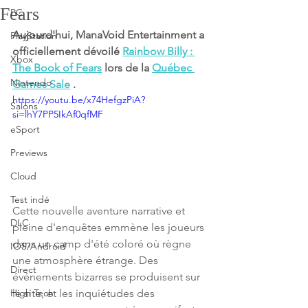
Fears
PC
Aujourd'hui, ManaVoid Entertainment a 
PlayStation
officiellement dévoilé 
Rainbow Billy : 
Xbox
The Book of Fears
 lors de la 
Québec 
Nintendo
Games Sale
 .
https://youtu.be/x74HefgzPiA?
Salons
si=lhY7PP5IkAf0qfMF
eSport
Previews
Cloud
Test indé
Cette nouvelle aventure narrative et 
DLC
pleine d'enquêtes emmène les joueurs 
dans un camp d'été coloré où règne 
IOS/Android
une atmosphère étrange. Des 
Direct
événements bizarres se produisent sur 
le site, et les inquiétudes des 
High Tech