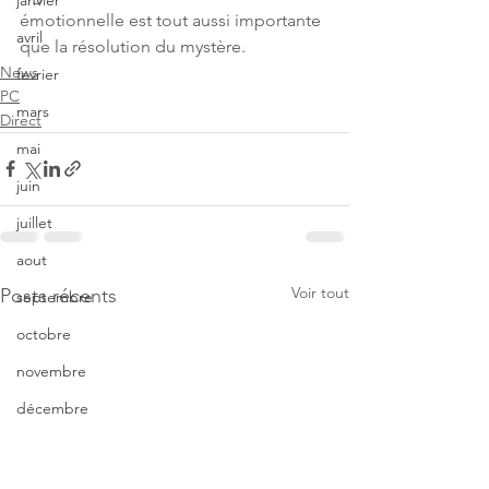
janvier
émotionnelle est tout aussi importante 
avril
que la résolution du mystère.
News
fevrier
PC
mars
Direct
mai
juin
juillet
aout
Voir tout
Posts récents
septembre
octobre
novembre
décembre