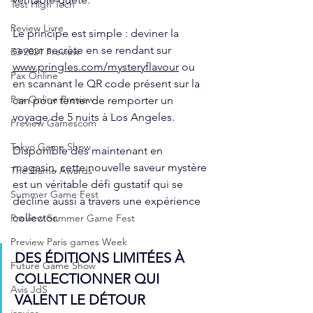
Test High Tech
Review Livre
Le principe est simple : deviner la 
saveur secrète en se rendant sur
E3 2021 Preview
www.pringles.com/mysteryflavour
 ou 
Pax Online
en scannant le QR code présent sur la 
Pax Online Preview
can pour tenter de remporter un 
voyage de 5 nuits à Los Angeles.
Preview Gamescom
Tokyo Game Show
Disponible dès maintenant en 
magasin, cette nouvelle saveur mystère 
The Game Awards
est un véritable défi gustatif qui se 
Summer Game Fest
décline aussi à travers une expérience 
collector.
Preview Summer Game Fest
Preview Paris games Week
DES ÉDITIONS LIMITÉES À 
Future Game Show
COLLECTIONNER QUI 
Avis JdS
VALENT LE DÉTOUR