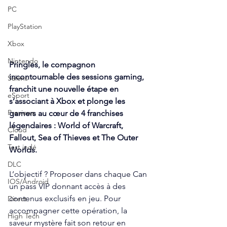
PC
PlayStation
Xbox
Nintendo
Pringles, le compagnon 
incontournable des sessions gaming, 
Salons
franchit une nouvelle étape en 
eSport
s’associant à Xbox et plonge les 
Previews
gamers au cœur de 4 franchises 
légendaires : World of Warcraft, 
Cloud
Fallout, Sea of Thieves et The Outer 
Test indé
Worlds.
DLC
L’objectif ? Proposer dans chaque Can 
IOS/Android
un pass VIP donnant accès à des 
contenus exclusifs en jeu. Pour 
Direct
accompagner cette opération, la 
High Tech
saveur mystère fait son retour en 