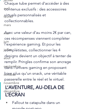
janvier
Chaque tube permet d’accéder à des 
avril
contenus exclusifs : des accessoires
virtuels personnalisés et 
fevrier
collectionnables.
mars
Avec une valeur d’au moins 2€ par can, 
mai
ces récompenses viennent compléter 
juin
l’expérience gaming. Et pour les 
juillet
complétistes, collectionner les 4 
designs devient un objectif à tenter de 
aout
remplir. Pringles confirme son ancrage 
septembre
dans l’univers gaming en proposant 
bien plus qu’un snack, une véritable 
octobre
passerelle entre le réel et le virtuel.
novembre
L’AVENTURE, AU-DELA DE 
décembre
L’ECRAN
Fallout te catapulte dans un 
monde post-apo.