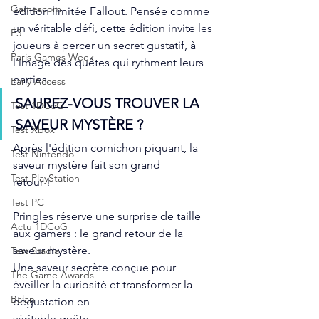
Gamescom
édition limitée Fallout. Pensée comme 
un véritable défi, cette édition invite les 
E3
joueurs à percer un secret gustatif, à 
Paris Games Week
l’image des quêtes qui rythment leurs 
parties.
Early Access
SAUREZ-VOUS TROUVER LA 
Test 1DCoG
SAVEUR MYSTÈRE ?
Test Xbox
Après l'édition cornichon piquant, la 
Test Nintendo
saveur mystère fait son grand
Test PlayStation
retour !
Test PC
Pringles réserve une surprise de taille 
Actu 1DCoG
aux gamers : le grand retour de la 
saveur mystère.
Test Stadia
Une saveur secrète conçue pour 
The Game Awards
éveiller la curiosité et transformer la 
Balan
dégustation en
véritable quête.