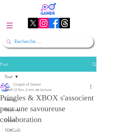
Post
Tout
Couple of Gamer
Tout
12 févr.
2 min de lecture
Pringles & XBOX s'associent
News
pour une savoureuse
Reviews
collaboration
Divers
1D#CoG