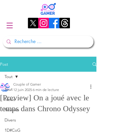
Post
Tout
Couple of Gamer
Tout
12 juin 2025
6 min de lecture
[Preview] On a joué avec le
News
temps dans Chrono Odyssey
Reviews
Divers
1D#CoG