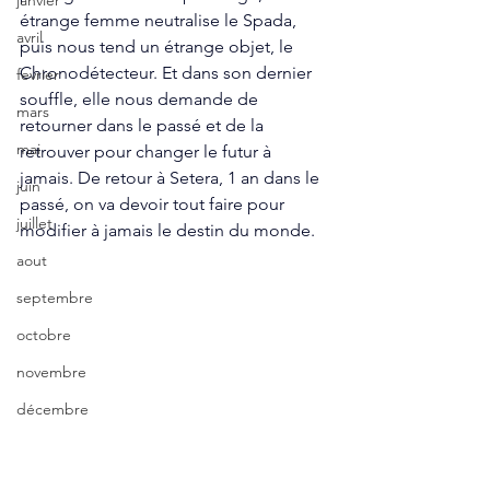
janvier
étrange femme neutralise le Spada, 
avril
puis nous tend un étrange objet, le 
Chronodétecteur. Et dans son dernier 
fevrier
souffle, elle nous demande de 
mars
retourner dans le passé et de la 
mai
retrouver pour changer le futur à 
jamais. De retour à Setera, 1 an dans le 
juin
passé, on va devoir tout faire pour 
juillet
modifier à jamais le destin du monde. 
aout
septembre
octobre
novembre
décembre