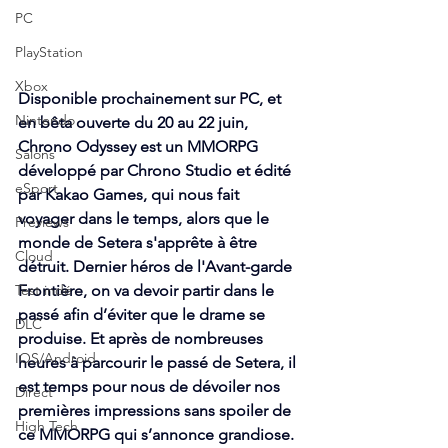
PC
PlayStation
Xbox
Disponible prochainement sur PC, et 
Nintendo
en bêta ouverte du 20 au 22 juin, 
Chrono Odyssey est un MMORPG 
Salons
développé par Chrono Studio et édité 
eSport
par Kakao Games, qui nous fait 
voyager dans le temps, alors que le 
Previews
monde de Setera s'apprête à être 
Cloud
détruit. Dernier héros de l'Avant-garde 
Test indé
Frontière, on va devoir partir dans le 
passé afin d’éviter que le drame se 
DLC
produise. Et après de nombreuses 
IOS/Android
heures à parcourir le passé de Setera, il 
est temps pour nous de dévoiler nos 
Direct
premières impressions sans spoiler de 
High Tech
ce MMORPG qui s’annonce grandiose.