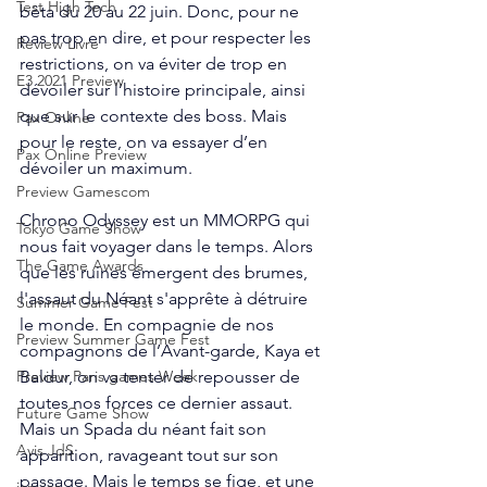
Test High Tech
bêta du 20 au 22 juin. Donc, pour ne 
pas trop en dire, et pour respecter les 
Review Livre
restrictions, on va éviter de trop en 
E3 2021 Preview
dévoiler sur l’histoire principale, ainsi 
que sur le contexte des boss. Mais 
Pax Online
pour le reste, on va essayer d’en 
Pax Online Preview
dévoiler un maximum. 
Preview Gamescom
Chrono Odyssey est un MMORPG qui 
Tokyo Game Show
nous fait voyager dans le temps. Alors 
The Game Awards
que les ruines émergent des brumes, 
l'assaut du Néant s'apprête à détruire 
Summer Game Fest
le monde. En compagnie de nos 
Preview Summer Game Fest
compagnons de l’Avant-garde, Kaya et 
Baldur, on va tenter de repousser de 
Preview Paris games Week
toutes nos forces ce dernier assaut. 
Future Game Show
Mais un Spada du néant fait son 
Avis JdS
apparition, ravageant tout sur son 
passage. Mais le temps se fige, et une 