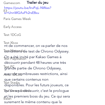
Trailer du jeu
Gamescom
https://youtu.be/lnvPqL-NWws?
E3
si=UnnWGAxFh2rsE8xu
Paris Games Week
Early Access
Test 1DCoG
Test Xbox
nt de commencer, on va parler de nos 
Test Nintendo
conditions de test de Chrono Odyssey. 
On a été invité par Kakao Games à 
Test PlayStation
découvrir pendant 48 heures une très 
Test PC
grande partie de Chrono Odyssey, 
avec de nombreuses restrictions, ainsi 
Actu 1DCoG
que certains contenus non 
Test Stadia
disponibles. Pour les futurs joueurs, ce 
qu’on a pu découvrir, c’est le prologue 
The Game Awards
et les premiers boss du jeu. Ce qui sera 
Balan
surement le même contenu que la 