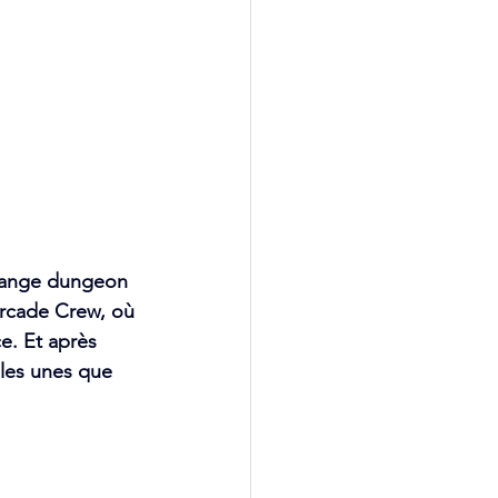
élange dungeon 
rcade Crew, où 
e. Et après 
 les unes que 