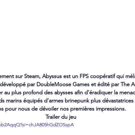
ement sur Steam, Abyssus est un FPS coopératif qui m
e, développé par DoubleMoose Games et édité par The A
er au plus profond des abysses afin d’éradiquer la menac
nds marins équipés d’armes brinepunk plus dévastatrices
emps pour nous de dévoiler nos premières impressions.
Trailer du jeu 
e1ob2AqqQ?si=chJA805hGdZOSspA