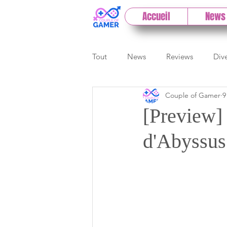
Accueil
News
Tout
News
Reviews
Div
Couple of Gamer
9
eSport
Previews
Cloud
[Preview]
d'Abyssus
E3
Paris Games Week
Test PC
Actu 1DCoG
T