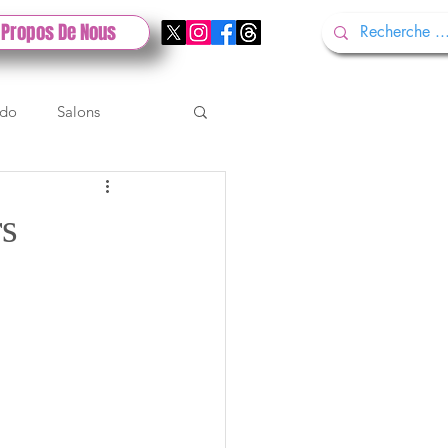
 Propos De Nous
ndo
Salons
Tech
Gamescom
rs
Test PlayStation