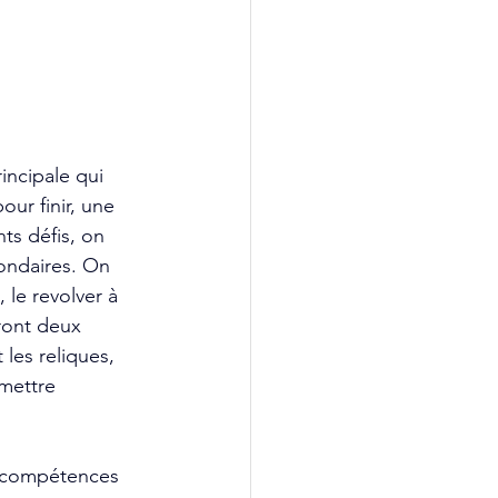
incipale qui 
ur finir, une 
ts défis, on 
ondaires. On 
le revolver à 
ront deux 
les reliques, 
mettre 
s compétences 