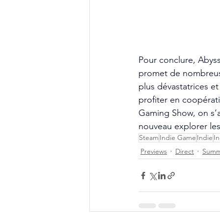
Pour conclure, Abyss
promet de nombreuse
plus dévastatrices e
profiter en coopérat
Gaming Show, on s’a
nouveau explorer le
Steam
Indie Game
Indie
I
Previews
Direct
Summ