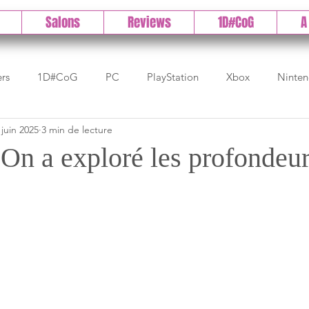
Salons
Reviews
1D#CoG
A
ers
1D#CoG
PC
PlayStation
Xbox
Ninte
 juin 2025
3 min de lecture
Test indé
DLC
IOS/Android
Direct
High 
 On a exploré les profondeu
Early Access
Test 1DCoG
Test Xbox
Test Nintendo
est Stadia
The Game Awards
Balan