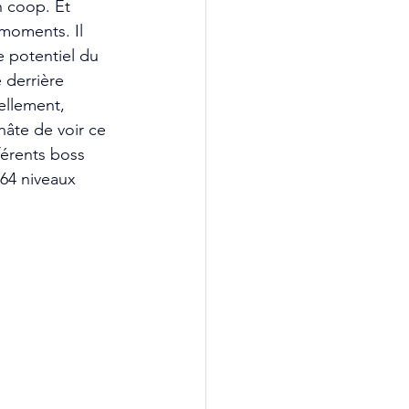
n coop. Et 
 moments. Il 
e potentiel du 
 derrière 
ellement, 
âte de voir ce 
férents boss 
64 niveaux 