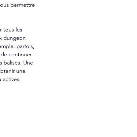
nous permettre 
 tous les 
ux dungeon 
emple, parfois, 
de continuer. 
s balises. Une 
obtenir une 
actives. 