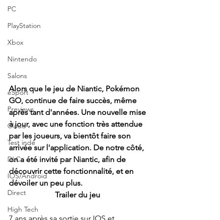
PC
PlayStation
Xbox
Nintendo
Salons
Alors que le jeu de Niantic, Pokémon 
eSport
GO, continue de faire succès, même 
Previews
après tant d'années. Une nouvelle mise 
à jour, avec une fonction très attendue 
Cloud
par les joueurs, va bientôt faire son 
Test indé
arrivée sur l'application. De notre côté, 
DLC
on a été invité par Niantic, afin de 
découvrir cette fonctionnalité, et en 
IOS/Android
dévoiler un peu plus.
Direct
Trailer du jeu 
High Tech
7 ans après sa sortie sur IOS et 