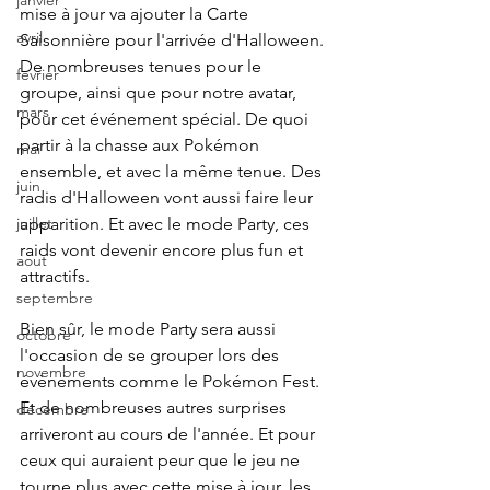
janvier
mise à jour va ajouter la Carte 
avril
Saisonnière pour l'arrivée d'Halloween. 
De nombreuses tenues pour le 
fevrier
groupe, ainsi que pour notre avatar, 
mars
pour cet événement spécial. De quoi 
partir à la chasse aux Pokémon 
mai
ensemble, et avec la même tenue. Des 
juin
radis d'Halloween vont aussi faire leur 
juillet
apparition. Et avec le mode Party, ces 
raids vont devenir encore plus fun et 
aout
attractifs. 
septembre
Bien sûr, le mode Party sera aussi 
octobre
l'occasion de se grouper lors des 
novembre
évènements comme le Pokémon Fest. 
Et de nombreuses autres surprises 
décembre
arriveront au cours de l'année. Et pour 
ceux qui auraient peur que le jeu ne 
tourne plus avec cette mise à jour, les 