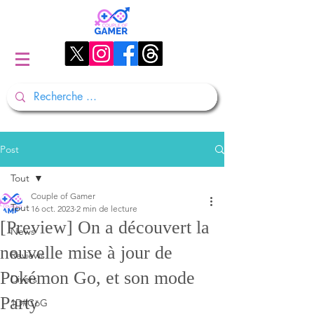
Post
Tout
Couple of Gamer
Tout
16 oct. 2023
2 min de lecture
[Preview] On a découvert la
News
nouvelle mise à jour de
Reviews
Pokémon Go, et son mode
Divers
Party
1D#CoG