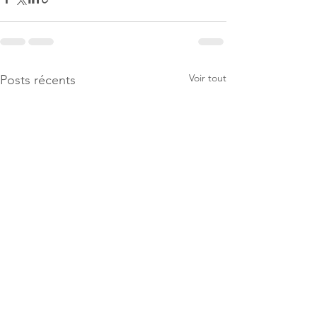
Voir tout
Posts récents