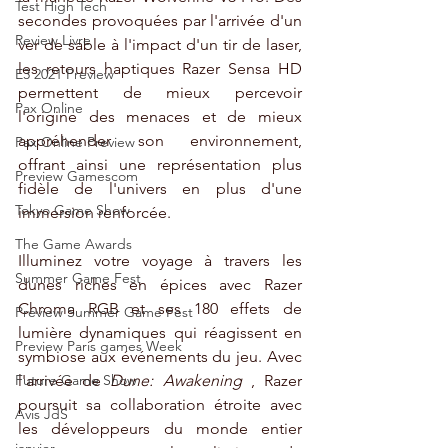
Test High Tech
secondes provoquées par l'arrivée d'un 
Review Livre
ver de sable à l'impact d'un tir de laser, 
les retours haptiques Razer Sensa HD 
E3 2021 Preview
permettent de mieux percevoir 
Pax Online
l'origine des menaces et de mieux 
appréhender son environnement, 
Pax Online Preview
offrant ainsi une représentation plus 
Preview Gamescom
fidèle de l'univers en plus d'une 
Tokyo Game Show
immersion renforcée.
The Game Awards
Illuminez votre voyage à travers les 
Summer Game Fest
dunes riches en épices avec Razer 
Chroma RGB et ses 180 effets de 
Preview Summer Game Fest
lumière dynamiques qui réagissent en 
Preview Paris games Week
symbiose aux événements du jeu. Avec 
l'arrivée de 
Dune: Awakening
 , Razer 
Future Game Show
poursuit sa collaboration étroite avec 
Avis JdS
les développeurs du monde entier 