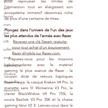
janvier
pour repousser les limites de 
l'immersion tout en élargissant son 
avril
écosystème immersif désormais riche 
fevrier
de plus d'une centaine de titres.
mars
Plongez dans l'univers de l'un des jeux 
mai
les plus attendus de l'année avec Razer
juin
Recevez une clé Steam gratuite 
pour tout achat d'un équipement 
juillet
Razer éligible sur 
Razer.com
.
aout
 Préparez-vous pour les missions 
hebdomadaires avec le matériel 
septembre
gaming le plus avancé de Razer : le 
octobre
coussin doté de retours haptiques 
Razer Freyja, le casque Kraken V4 Pro, la 
novembre
manette sans fil Wolverine V3 Pro, le 
décembre
clavier BlackWidow V4 Pro 75%, la 
souris Basilisk V3 Pro 35K et la chaise 
gaming Iskur V2 X. Lancez-vous dans le 