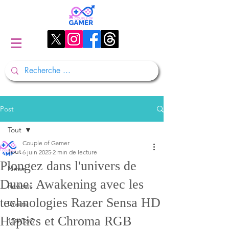
Post
Tout
Couple of Gamer
Tout
6 juin 2025
2 min de lecture
Plongez dans l'univers de
News
Dune: Awakening avec les
Reviews
technologies Razer Sensa HD
Divers
Haptics et Chroma RGB
1D#CoG