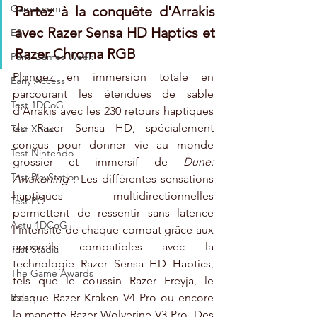
Gamescom
Partez à la conquête d'Arrakis 
avec Razer Sensa HD Haptics et 
E3
Razer Chroma RGB
Paris Games Week
Plongez en immersion totale en 
Early Access
parcourant les étendues de sable 
Test 1DCoG
d'Arrakis avec les 230 retours haptiques 
de Razer Sensa HD, spécialement 
Test Xbox
conçus pour donner vie au monde 
Test Nintendo
grossier et immersif de 
Dune: 
Test PlayStation
Awakening
 . Les différentes sensations 
haptiques multidirectionnelles 
Test PC
permettent de ressentir sans latence 
Actu 1DCoG
l'intensité de chaque combat grâce aux 
appareils compatibles avec la 
Test Stadia
technologie Razer Sensa HD Haptics, 
The Game Awards
tels que le coussin Razer Freyja, le 
casque Razer Kraken V4 Pro ou encore 
Balan
la manette Razer Wolverine V3 Pro. Des 