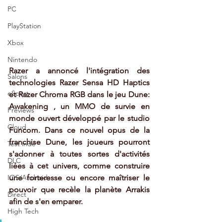
PC
PlayStation
Xbox
Nintendo
Razer a annoncé l'intégration des 
Salons
technologies Razer Sensa HD Haptics 
eSport
et Razer Chroma RGB dans le jeu Dune: 
Awakening , un MMO de survie en 
Previews
monde ouvert développé par le studio 
Cloud
Funcom. Dans ce nouvel opus de la 
franchise Dune, les joueurs pourront 
Test indé
s'adonner à toutes sortes d'activités 
DLC
liées à cet univers, comme construire 
une forteresse ou encore maîtriser le 
IOS/Android
pouvoir que recèle la planète Arrakis 
Direct
afin de s'en emparer.
High Tech