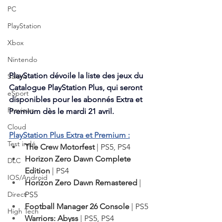
PC
PlayStation
Xbox
Nintendo
PlayStation dévoile la liste des jeux du 
Salons
Catalogue PlayStation Plus, qui seront 
eSport
disponibles pour les abonnés Extra et 
Previews
Premium dès le mardi 21 avril.
Cloud
PlayStation Plus Extra et Premium :
Test indé
The Crew Motorfest 
| PS5, PS4
Horizon Zero Dawn Complete 
DLC
Edition 
| PS4
IOS/Android
Horizon Zero Dawn Remastered 
| 
PS5
Direct
Football Manager 26 Console 
| PS5
High Tech
Warriors: Abyss 
| PS5, PS4