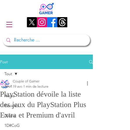
Post
Tout
Couple of Gamer
Tout
19 avr.
1 min de lecture
PlayStation dévoile la liste
News
des jeux du PlayStation Plus
Reviews
Extra et Premium d'avril
Divers
1D#CoG