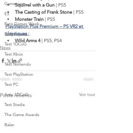
Gamescom
Squirrel with a Gun 
| PS5
The Casting of Frank Stone 
| PS5
E3
Monster Train 
| PS5
Paris Games Week
PlayStation Plus Premium – PS VR2 et 
classiques :
Early Access
Wild Arms 4 
| PS5, PS4
Test 1DCoG
News
Test Xbox
Test Nintendo
Test PlayStation
Test PC
Voir tout
Actu 1DCoG
Posts récents
Test Stadia
The Game Awards
Balan