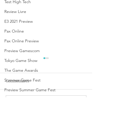
Test High Tech
Review Livre
E3 2021 Preview
Pax Online
Pax Online Preview
Preview Gamescom
Tokyo Game Show
The Game Awards
Summer Game Fest
Commentaires
Preview Summer Game Fest
Preview Paris games Week
Rédigez un commentaire...
Serious Sam: Shatterverse se
CHERRY élargit 
Future Game Show
date au 31 août
de solutions de sé
le Smart Board 11
Avis JdS
Smart Terminal S